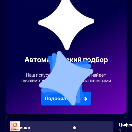
Автоматический подбор
тарифа
Наш искусственный интеллект найдет
лучший тарифный план по указанным вами
параметрам
Подобрать тариф
Цифр
Новинка
1