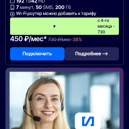
192
ТВ
42
HD
7
минут,
50
SMS,
200
Гб
Wi-Fi роутер можно добавить к тарифу
с 4-го
месяца -
730
450 ₽/мес*
730 ₽/мес
-38%
Подключить
Подробнее —>