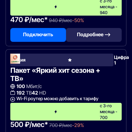
с 3-го
месяца -
940
470 ₽/мес*
940 ₽/мес
-50%
Подключить
Подробнее —>
Цифра
Акция
1
Пакет «Яркий хит сезона +
ТВ»
100
Мбит/с
192
ТВ
42
HD
Wi-Fi роутер можно добавить к тарифу
с 3-го
месяца -
700
500 ₽/мес*
700 ₽/мес
-29%