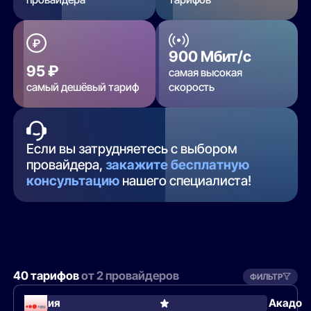
900 Мбит/с
95 ₽
самая высокая
самый дешёвый тариф
скорость
Если вы затрудняетесь с выбором
провайдера,
закажите бесплатную
консультацию
нашего специалиста!
40 тарифов
от 2 провайдеров
ФИЛЬТР
Акция
Акадо