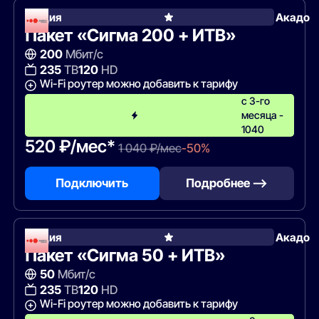
Акция
Акадо
Пакет «Сигма 200 + ИТВ»
200
Мбит/с
235
ТВ
120
HD
Wi-Fi роутер можно добавить к тарифу
с 3-го
месяца -
1040
520 ₽/мес*
1 040 ₽/мес
-50%
Подключить
Подробнее —>
Акция
Акадо
Пакет «Сигма 50 + ИТВ»
50
Мбит/с
235
ТВ
120
HD
Wi-Fi роутер можно добавить к тарифу