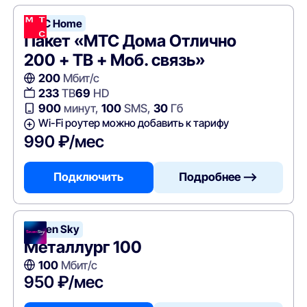
МТС Home
Пакет «МТС Дома Отлично
200 + ТВ + Моб. связь»
200
Мбит/с
233
ТВ
69
HD
900
минут,
100
SMS,
30
Гб
Wi-Fi роутер можно добавить к тарифу
990 ₽/мес
Подключить
Подробнее —>
Seven Sky
Металлург 100
100
Мбит/с
950 ₽/мес