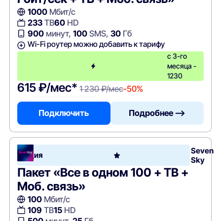
1000
Мбит/с
233
ТВ
60
HD
900
минут,
100
SMS,
30
Гб
Wi-Fi роутер можно добавить к тарифу
с 3-го
месяца -
1230
615 ₽/мес*
1 230 ₽/мес
-50%
Подключить
Подробнее —>
Seven
Акция
Sky
Пакет «Все в одном 100 + ТВ +
Моб. связь»
100
Мбит/с
109
ТВ
15
HD
500
минут,
25
Гб