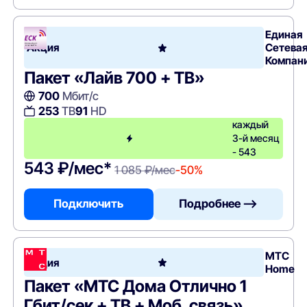
Единая
Акция
Сетева
Компан
Пакет «Лайв 700 + ТВ»
700
Мбит/с
253
ТВ
91
HD
каждый
3-й месяц
- 543
543 ₽/мес*
1 085 ₽/мес
-50%
Подключить
Подробнее —>
МТС
Акция
Home
Пакет «МТС Дома Отлично 1
Гбит/сек + ТВ + Моб. связь»