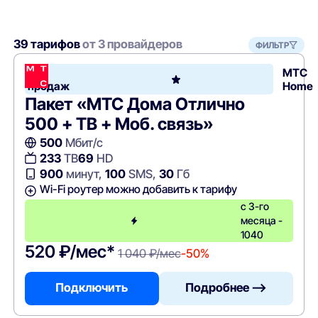
39 тарифов
от 3 провайдеров
ФИЛЬТР
Хит
МТС
продаж
Home
Пакет «МТС Дома Отлично
500 + ТВ + Моб. связь»
500
Мбит/с
233
ТВ
69
HD
900
минут,
100
SMS,
30
Гб
Wi-Fi роутер можно добавить к тарифу
с 3-го
месяца -
1040
520 ₽/мес*
1 040 ₽/мес
-50%
Подключить
Подробнее —>