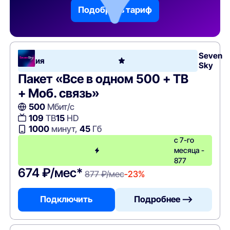
Подобрать тариф
Seven
Акция
Sky
Пакет «Все в одном 500 + ТВ
+ Моб. связь»
500
Мбит/с
109
ТВ
15
HD
1000
минут,
45
Гб
с 7-го
месяца -
877
674 ₽/мес*
877 ₽/мес
-23%
Подключить
Подробнее —>