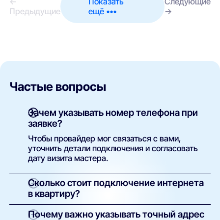
←
Показать
Следующие
Предыдущие
ещё •••
→
Частые вопросы
Зачем указывать номер телефона при
заявке?
Чтобы провайдер мог связаться с вами,
уточнить детали подключения и согласовать
дату визита мастера.
Сколько стоит подключение интернета
в квартиру?
Как правило, установка бесплатна. Вы
Почему важно указывать точный адрес
оплачиваете только тариф. В некоторых