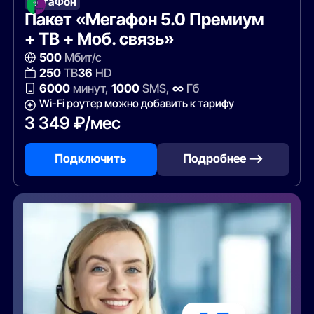
МегаФон
Пакет «Мегафон 5.0 Премиум
+ ТВ + Моб. связь»
500
Мбит/с
250
ТВ
36
HD
6000
минут,
1000
SMS,
∞
Гб
Wi-Fi роутер можно добавить к тарифу
3 349 ₽/мес
Подключить
Подробнее —>