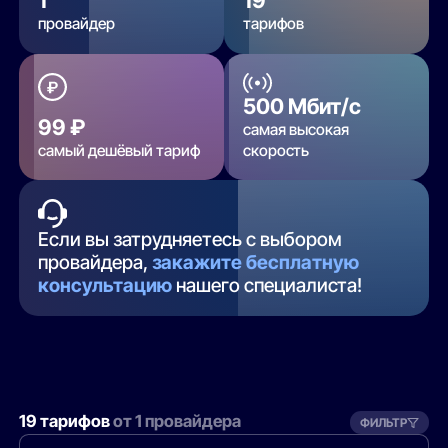
1
19
провайдер
тарифов
500 Мбит/с
99 ₽
самая высокая
самый дешёвый тариф
скорость
Если вы затрудняетесь с выбором
провайдера,
закажите бесплатную
консультацию
нашего специалиста!
19 тарифов
от 1 провайдера
ФИЛЬТР