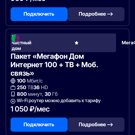
Подключить
Подробнее —>
В
частный
Мега
дом
Пакет «Мегафон Дом
Интернет 100 + ТВ + Моб.
связь»
100
Мбит/с
250
ТВ
36
HD
800
минут,
30
Гб
Wi-Fi роутер можно добавить к тарифу
1 050 ₽/мес
Подключить
Подробнее —>