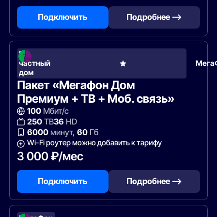
Подключить
Подробнее —>
В
частный
Мега
дом
Пакет «Мегафон Дом
Премиум + ТВ + Моб. связь»
100
Мбит/с
250
ТВ
36
HD
6000
минут,
60
Гб
Wi-Fi роутер можно добавить к тарифу
3 000 ₽/мес
Подключить
Подробнее —>