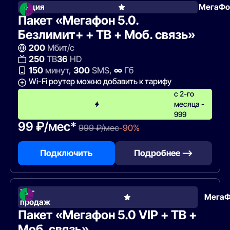
Акция
МегаФо
Пакет «Мегафон 5.0.
Безлимит+ + ТВ + Моб. связь»
200
Мбит/с
250
ТВ
36
HD
150
минут,
300
SMS,
∞
Гб
Wi-Fi роутер можно добавить к тарифу
с 2-го
месяца -
999
99 ₽/мес*
999 ₽/мес
-90%
Подключить
Подробнее —>
Хит
Мега
продаж
Пакет «Мегафон 5.0 VIP + ТВ +
Моб. связь»