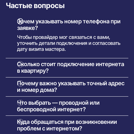
Частые вопросы
Зачем указывать номер телефона при
заявке?
Чтобы провайдер мог связаться с вами,
уточнить детали подключения и согласовать
дату визита мастера.
Сколько стоит подключение интернета
в квартиру?
Как правило, установка бесплатна. Вы
Почему важно указывать точный адрес
оплачиваете только тариф. В некоторых
и номер дома?
случаях возможна плата за оборудование —
сумма указывается в условиях конкретного
Это необходимо для технической проверки.
Что выбрать — проводной или
предложения.
Только по точному адресу система может
беспроводной интернет?
определить, какие провайдеры доступны в
вашем доме и какие услуги можно подключить.
Проводной (оптоволоконный) — надёжный и
Куда обращаться при возникновении
быстрый, подходит для стабильной работы,
проблем с интернетом?
онлайн-игр и стриминга.