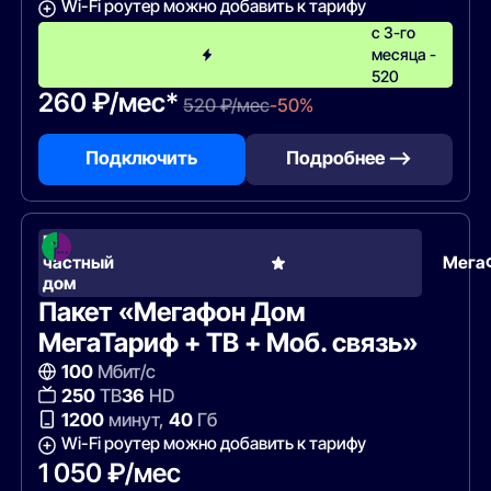
Wi-Fi роутер можно добавить к тарифу
с 3-го
месяца -
520
260 ₽/мес*
520 ₽/мес
-50%
Подключить
Подробнее —>
В
частный
Мега
дом
Пакет «Мегафон Дом
МегаТариф + ТВ + Моб. связь»
100
Мбит/с
250
ТВ
36
HD
1200
минут,
40
Гб
Wi-Fi роутер можно добавить к тарифу
1 050 ₽/мес