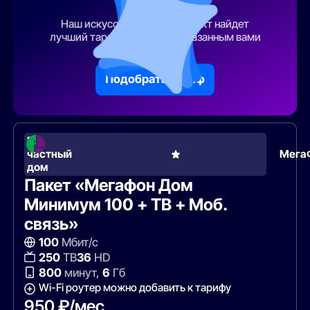
тарифа
Наш искусственный интеллект найдет
лучший тарифный план по указанным вами
параметрам
Подобрать тариф
В
частный
Мега
дом
Пакет «Мегафон Дом
Минимум 100 + ТВ + Моб.
связь»
100
Мбит/с
250
ТВ
36
HD
800
минут,
6
Гб
Wi-Fi роутер можно добавить к тарифу
950 ₽/мес