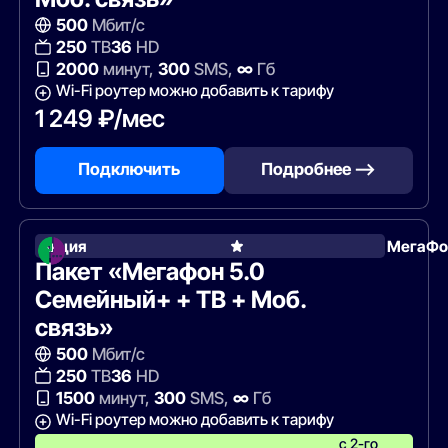
500
Мбит/с
250
ТВ
36
HD
2000
минут,
300
SMS,
∞
Гб
Wi-Fi роутер можно добавить к тарифу
1 249 ₽/мес
Подключить
Подробнее —>
Акция
МегаФо
Пакет «Мегафон 5.0
Семейный+ + ТВ + Моб.
связь»
500
Мбит/с
250
ТВ
36
HD
1500
минут,
300
SMS,
∞
Гб
Wi-Fi роутер можно добавить к тарифу
с 2-го