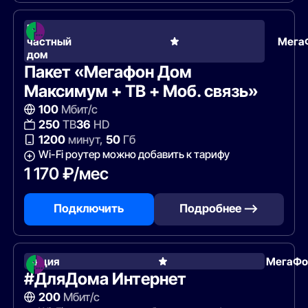
В
частный
Мега
дом
Пакет «Мегафон Дом
Максимум + ТВ + Моб. связь»
100
Мбит/с
250
ТВ
36
HD
1200
минут,
50
Гб
Wi-Fi роутер можно добавить к тарифу
1 170 ₽/мес
Подключить
Подробнее —>
Акция
МегаФо
#ДляДома Интернет
200
Мбит/с