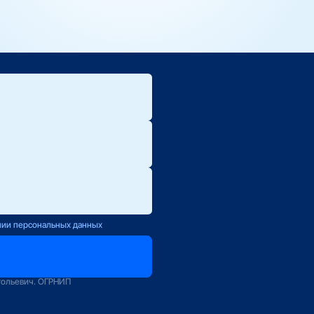
 — используется в случаях, когда нет возможности провести ка
 техподдержку вашего оператора (контакты указаны в договоре)
ения по скорости или объёму трафика.
ете оставить заявку на нашем сайте — мы передадим её напрям
ю.
ется с Вами
нии персональных данных
оператору
зование
тольевич. ОГРНИП