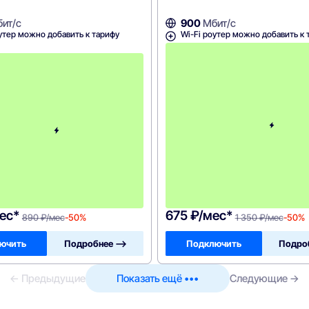
ит/с
900
Мбит/с
утер можно добавить к тарифу
Wi-Fi роутер можно добавить к 
с
3
-
г
о
м
е
с
я
ц
а
-
8
9
0
ес*
675 ₽/мес*
890 ₽/мес
-50%
1 350 ₽/мес
-50%
ючить
Подробнее —>
Подключить
Подро
← Предыдущие
Показать ещё •••
Следующие →