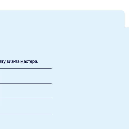
ату визита мастера.
х возможна плата за
 определить, какие
, онлайн-игр и