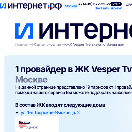
+7 (499) 372-22-22
Поиск по адресу
Для квартиры
Для
24/7
Москва
Заказать звонок
Главная
Карта покрытия
ЖК Vesper Tverskaya, клубный дом
1 провайдер в ЖК Vesper T
Москве
На данной странице представлено 19 тарифов от 1 прова
помощи нашего сервиса Вы можете подобрать наиболее
В состав ЖК входят следующие дома
ул. 1-я Тверская-Ямская, д. 2
Акадо
Нет оценок