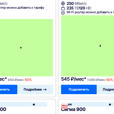
ит/с
250
Мбит/с
утер можно добавить к тарифу
235
ТВ
120
HD
Wi-Fi роутер можно добавить к 
с
3
-
г
о
м
е
с
я
ц
а
-
8
5
0
ес*
545 ₽/мес*
850 ₽/мес
-50%
1 090 ₽/мес
-50%
ючить
Подробнее —>
Подключить
Подро
Акция
Акадо
600
Сигма 900