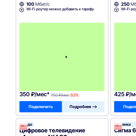
100
Мбит/с
250
Мб
Wi-Fi роутер можно добавить к тарифу
Wi-Fi ро
с
3
-
г
о
м
е
с
я
ц
а
-
7
5
0
350 ₽/мес*
425 ₽/м
750 ₽/мес
-53%
Подключить
Подробнее —>
Подкл
Акадо
Новинка
Цифровое телевидение
Сигма 