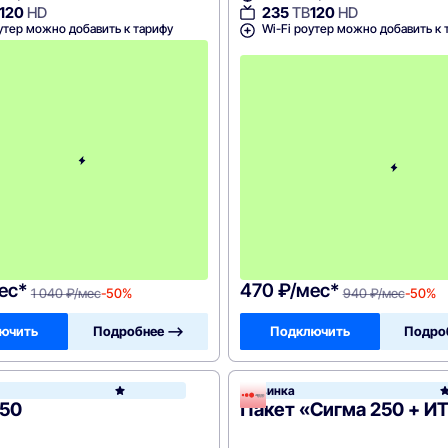
120
HD
235
ТВ
120
HD
утер можно добавить к тарифу
Wi-Fi роутер можно добавить к 
с
3
-
г
о
м
е
с
я
ц
а
-
1
0
4
0
ес*
470 ₽/мес*
1 040 ₽/мес
-50%
940 ₽/мес
-50%
ючить
Подробнее —>
Подключить
Подро
Новинка
Акадо
250
Пакет «Сигма 250 + И