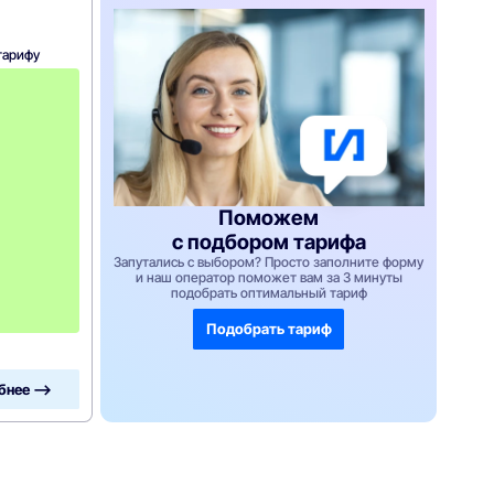
тарифу
с
3
-
г
о
м
е
с
я
Поможем
ц
с подбором тарифа
а
-
Запутались с выбором? Просто заполните форму
1
и наш оператор поможет вам за 3 минуты
3
подобрать оптимальный тариф
5
0
Подобрать тариф
бнее —>