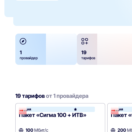
1
19
провайдер
тарифов
19 тарифов
от 1 провайдера
Акция
Акция
Акадо
Пакет «Сигма 100 + ИТВ»
Пакет «
100
Мбит/с
200
Мб