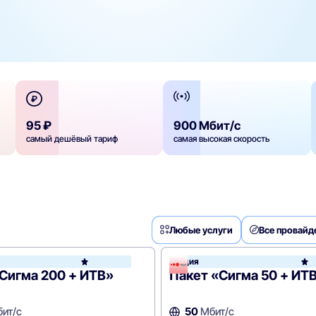
95 ₽
900 Мбит/с
самый дешёвый тариф
самая высокая скорость
Любые услуги
Все провай
Акция
Акадо
Сигма 200 + ИТВ»
Пакет «Сигма 50 + ИТ
ит/с
50
Мбит/с