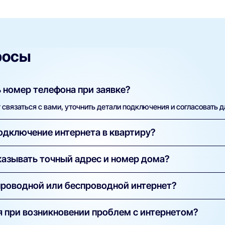
росы
 номер телефона при заявке?
связаться с вами, уточнить детали подключения и согласовать д
одключение интернета в квартиру?
ка бесплатна. Вы оплачиваете только тариф. В некоторых случая
азывать точный адрес и номер дома?
а указывается в условиях конкретного предложения.
технической проверки. Только по точному адресу система может
проводной или беспроводной интернет?
 в вашем доме и какие услуги можно подключить.
конный) — надёжный и быстрый, подходит для стабильной работы
 при возникновении проблем с интернетом?