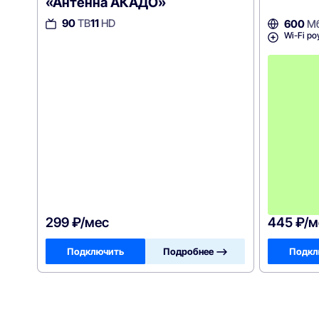
«Антенна АКАДО»
90
ТВ
11
HD
600
Мб
Wi-Fi ро
299 ₽/мес
445 ₽/м
Подключить
Подробнее —>
Подкл