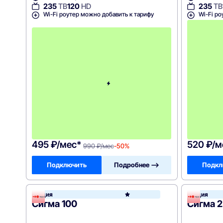
235
ТВ
120
HD
235
ТВ
Wi-Fi роутер можно добавить к тарифу
Wi-Fi ро
с
3
-
г
о
м
е
с
я
ц
а
-
9
9
0
495 ₽/мес*
520 ₽/м
990 ₽/мес
-50%
Подключить
Подробнее —>
Подкл
Акция
Акция
Акадо
Сигма 100
Сигма 