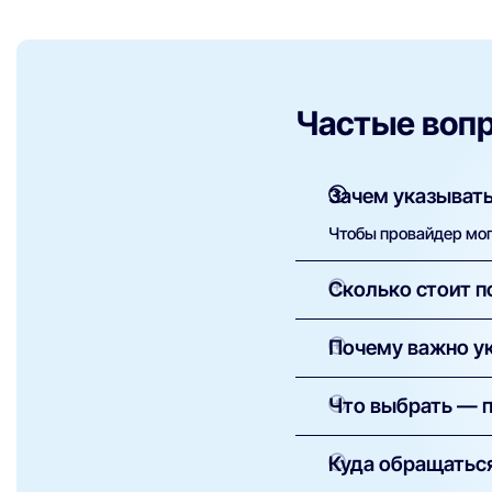
Частые воп
Зачем указывать
Чтобы провайдер мог 
Сколько стоит п
Как правило, установ
Почему важно ук
оборудование — сумм
Это необходимо для 
Что выбрать — 
провайдеры доступны
Проводной (оптоволо
Куда обращаться
стриминга.