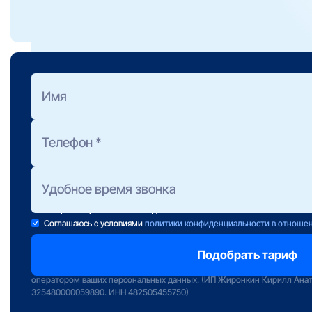
Беспроводной (4G/5G)
В первую очередь — в
может иметь огранич
дозвониться, вы мож
Оформить заявку
на подбор тарифа
Полезно знать:
Предоставление консультации не обязывает Вас к подключени
Консультанты работают ежедневно с 10 до 22 часов.
Если свою заявку Вы отправили после 22:00, консультант свяж
завтра в первой половине дня.
Соглашаюсь с условиями
политики конфиденциальности в отноше
Отправляя заявку вы подтверждаете передачу персональных данных 
сервиса «Интернет РФ» и даете свое согласие на обработку и исполь
оператором ваших персональных данных. (ИП Жиронкин Кирилл Ана
325480000059890. ИНН 482505455750)