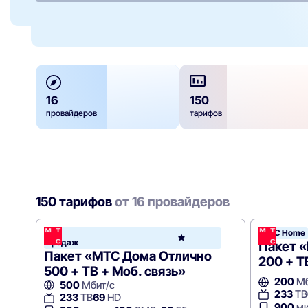
16
150
провайдеров
тарифов
150 тарифов
от 16 провайдеров
Хит
МТС Home
МТС
продаж
Hom
Пакет 
Пакет «МТС Дома Отлично
200 + Т
500 + ТВ + Моб. связь»
200
Мб
500
Мбит/с
233
ТВ
233
ТВ
69
HD
900
ми