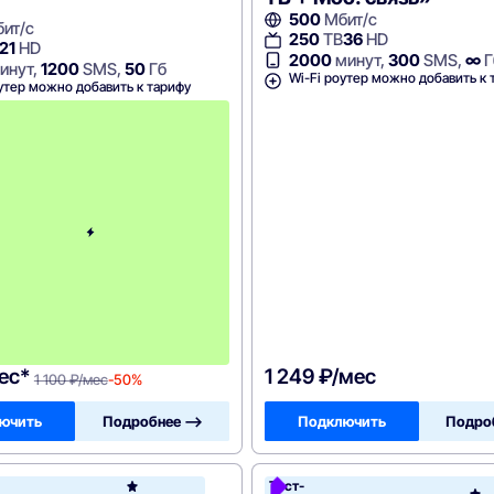
500
Мбит/с
ит/с
250
ТВ
36
HD
21
HD
2000
минут,
300
SMS,
∞
Г
инут,
1200
SMS,
50
Гб
Wi-Fi роутер можно добавить к 
утер можно добавить к тарифу
с
3
-
г
о
м
е
с
я
ц
а
-
1
1
0
0
ес*
1 249 ₽/мес
1 100 ₽/мес
-50%
ючить
Подробнее —>
Подключить
Подро
н
Тест-
Акадо