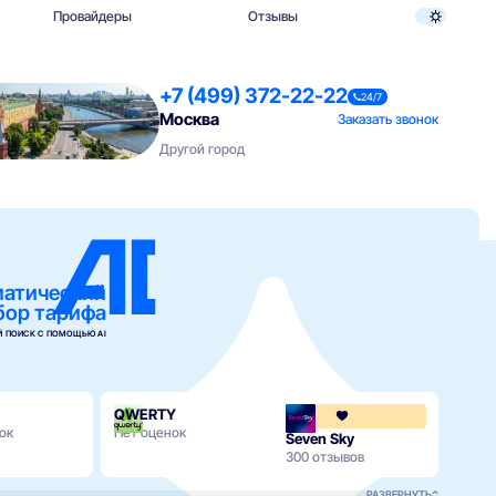
Провайдеры
Отзывы
+7 (499) 372-22-22
24/7
Москва
Заказать звонок
Другой город
матический
бор тарифа
 ПОИСК С ПОМОЩЬЮ AI
QWERTY
ок
Нет оценок
Seven Sky
ОнЛ
300 отзывов
329 о
РАЗВЕРНУТЬ