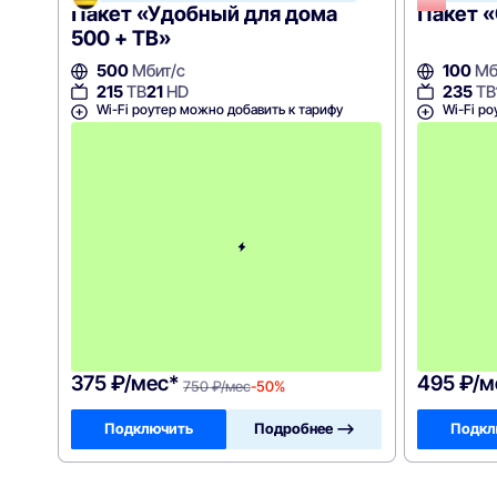
Пакет «Удобный для дома
Пакет «
500 + ТВ»
500
Мбит/с
100
Мб
215
ТВ
21
HD
235
ТВ
Wi-Fi роутер можно добавить к тарифу
Wi-Fi ро
с
3
-
г
о
м
е
с
я
ц
а
-
7
5
0
375 ₽/мес*
495 ₽/м
750 ₽/мес
-50%
Подключить
Подробнее —>
Подкл