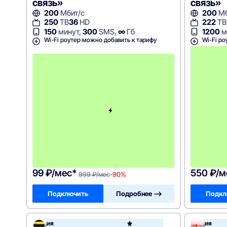
связь»
связь»
200
Мбит/с
200
Мб
250
ТВ
36
HD
222
ТВ
150
минут,
300
SMS,
∞
Гб
1200
м
Wi-Fi роутер можно добавить к тарифу
Wi-Fi ро
с
2
-
г
о
м
е
с
я
ц
а
-
9
9
9
99 ₽/мес*
550 ₽/м
999 ₽/мес
-90%
Подключить
Подробнее —>
Подкл
Акция
Акция
Билай