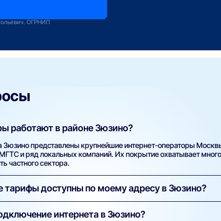
оператору
зование
тольевич. ОГРНИП
росы
ы работают в районе Зюзино?
а Зюзино представлены крупнейшие интернет-операторы Москвы
, МГТС и ряд локальных компаний. Их покрытие охватывает мног
ть частного сектора.
ие тарифы доступны по моему адресу в Зюзино?
й адрес (улицу и номер дома) в поиске на нашем сайте. Систем
одключение интернета в Зюзино?
ровайдеров и тарифов с указанием скорости, стоимости, наличи