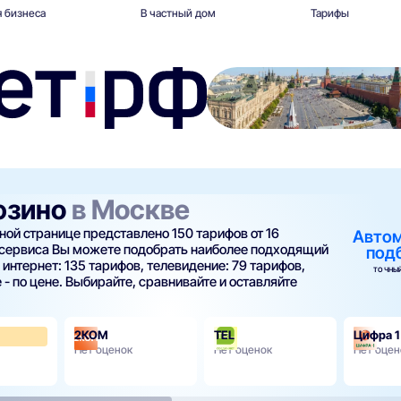
 бизнеса
В частный дом
Тарифы
юзино
в Москве
ной странице представлено 150 тарифов от 16
Авто
 сервиса Вы можете подобрать наиболее подходящий
под
 интернет: 135 тарифов, телевидение: 79 тарифов,
ТОЧНЫЙ
 - по цене. Выбирайте, сравнивайте и оставляйте
2КОМ
TEL
Цифра 1
3.7
Нет оценок
Нет оценок
Нет оцен