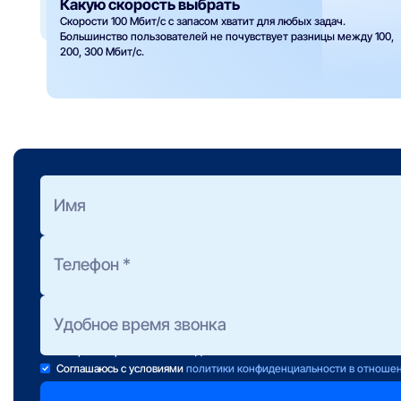
Какую скорость выбрать
Скорости 100 Мбит/с с запасом хватит для любых задач.
Большинство пользователей не почувствует разницы между 100,
200, 300 Мбит/с.
Оформить заявку
на подбор тарифа
Полезно знать:
Предоставление консультации не обязывает Вас к подключени
Консультанты работают ежедневно с 10 до 22 часов.
Если свою заявку Вы отправили после 22:00, консультант свяж
завтра в первой половине дня.
Соглашаюсь с условиями
политики конфиденциальности в отноше