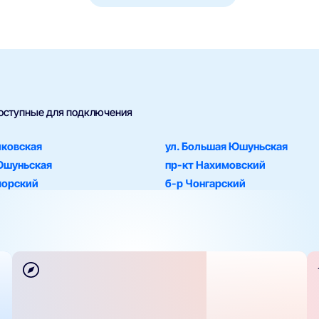
доступные для подключения
иковская
ул. Большая Юшуньская
Юшуньская
пр-кт Нахимовский
морский
б-р Чонгарский