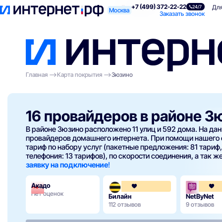
+7 (499) 372-22-22
Поиск по адресу
Для квартиры
Для
24/7
Москва
Заказать звонок
Главная
Карта покрытия
Зюзино
16 провайдеров в районе З
В районе Зюзино расположено 11 улиц и 592 дома. На дан
провайдеров домашнего интернета. При помощи нашего
тариф по набору услуг (пакетные предложения: 81 тариф,
телефония: 13 тарифов), по скорости соединения, а так же
заявку на подключение
!
Акадо
3.6
Нет оценок
Билайн
NetByNet
112 отзывов
9 отзывов