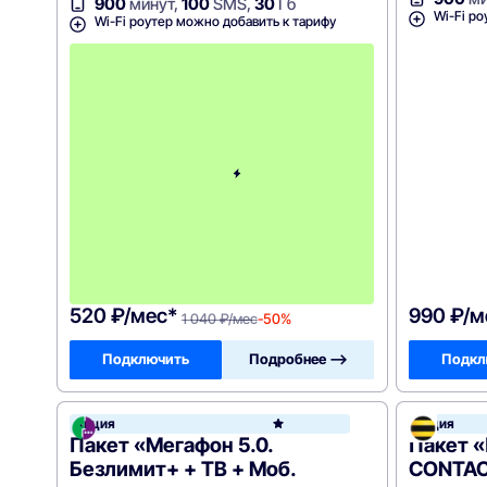
900
минут,
100
SMS,
30
Гб
Wi-Fi ро
Wi-Fi роутер можно добавить к тарифу
с
3
-
г
о
м
е
с
я
ц
а
-
1
0
4
0
520 ₽/мес*
990 ₽/м
1 040 ₽/мес
-50%
Подключить
Подробнее —>
Подкл
Акция
Акция
МегаФ
Пакет «Мегафон 5.0.
Пакет 
Безлимит+ + ТВ + Моб.
CONTACT