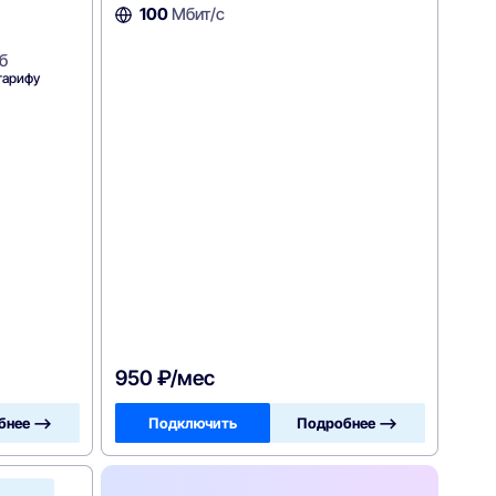
100
Мбит/с
б
тарифу
950 ₽/мес
бнее —>
Подключить
Подробнее —>
ОнЛайм