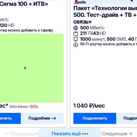
Драйв
Сигма 100 + ИТВ»
Пакет «Технологии в
500. Тест-драйв + ТВ +
ит/с
связь»
120
HD
500
Мбит/с
утер можно добавить к тарифу
211
ТВ
43
HD
с
1000
минут,
500
SMS,
40
3
Wi-Fi роутер можно добавить к 
-
г
о
м
е
с
я
ц
а
-
9
9
0
ес*
1 040 ₽/мес
990 ₽/мес
-50%
ючить
Подробнее —>
Подключить
Подро
← Предыдущие
Показать ещё •••
Следующие →