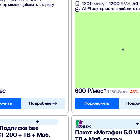
1200
минут,
1200
SMS,
50
утер можно добавить к тарифу
Wi-Fi роутер можно добавить к 
ес
600 ₽/мес*
1 150 ₽/мес
-48%
ючить
Подробнее —>
Подключить
Подро
он
Хит
Билайн
продаж
«Подписка bee
Пакет «Мегафон 5.0 VI
 200 + ТВ + Моб.
ТВ + Моб. связь»