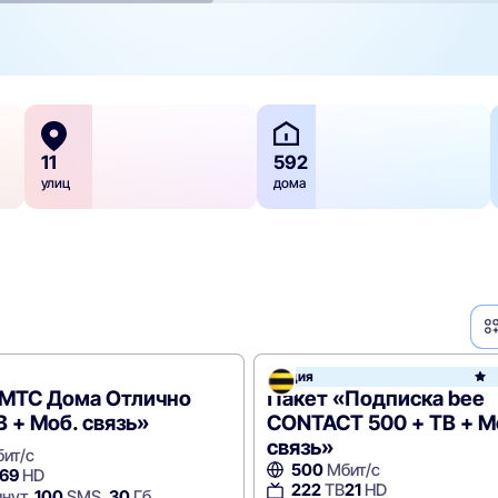
11
592
улиц
дома
Акция
e
«МТС Дома Отлично
Пакет «Подписка bee
В + Моб. связь»
CONTACT 500 + ТВ + М
связь»
ит/с
500
Мбит/с
69
HD
222
ТВ
21
HD
нут,
100
SMS,
30
Гб