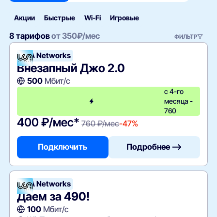
Акции
Быстрые
Wi‑Fi
Игровые
8 тарифов
от
350
₽/мес
ФИЛЬТР
UCA Networks
Внезапный Джо 2.0
500
Мбит/с
с 4-го
месяца -
760
400 ₽/мес*
760 ₽/мес
-47%
Подключить
Подробнее —>
UCA Networks
Даем за 490!
100
Мбит/с