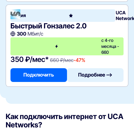
UCA
Акция
Networ
Быстрый Гонзалес 2.0
300
Мбит/с
с 4-го
месяца -
660
350 ₽/мес*
660 ₽/мес
-47%
Подключить
Подробнее —>
Как подключить интернет от UCA
Networks?