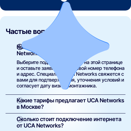
Частые вопросы
Как подключить интернет от UCA
Networks?
Выберите подходящий тариф на этой странице
и оставьте заявку, указав свой номер телефона
и адрес. Специалист UCA Networks свяжется с
вами для подтверждения, уточнения условий и
согласует дату визита монтажника.
Какие тарифы предлагает UCA Networks
в Москве?
В Москве доступны тарифы с различной
Сколько стоит подключение интернета
скоростью — от базовых до гигабитных. В
от UCA Networks?
зависимости от выбранного плана можно