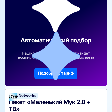
Автоматический подбор
тарифа
Наш искусственный интеллект найдет
лучший тарифный план по указанным вами
параметрам
Подобрать тариф
UCA Networks
Пакет «Маленький Мук 2.0 +
ТВ»