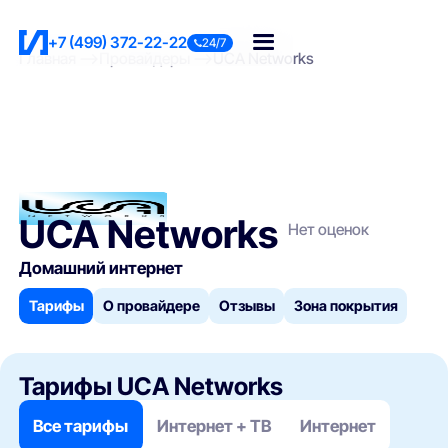
+7 (499) 372-22-22
24/7
Главная
Провайдеры
UCA Networks
UCA Networks
Нет оценок
Домашний интернет
Тарифы
О провайдере
Отзывы
Зона покрытия
Тарифы UCA Networks
Все тарифы
Интернет + ТВ
Интернет