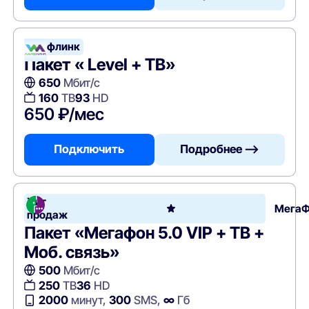
Лайфлинк
Пакет « Level + ТВ»
650
Мбит/с
160
ТВ
93
HD
650 ₽/мес
Подключить
Подробнее —>
Хит
Мега
продаж
Пакет «Мегафон 5.0 VIP + ТВ +
Моб. связь»
500
Мбит/с
250
ТВ
36
HD
2000
минут,
300
SMS,
∞
Гб