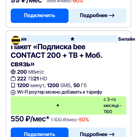
999 ₽/мес
-90%
Подключить
Подробнее —>
Акция
Билайн
Пакет «Подписка bee
CONTACT 200 + ТВ + Моб.
связь»
200
Мбит/с
222
ТВ
21
HD
1200
минут,
1200
SMS,
50
Гб
Wi-Fi роутер можно добавить к тарифу
с 3-го
месяца -
1100
550 ₽/мес*
1 100 ₽/мес
-50%
Подключить
Подробнее —>