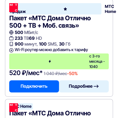
Хит
МТС
продаж
Home
Пакет «МТС Дома Отлично
500 + ТВ + Моб. связь»
500
Мбит/с
233
ТВ
69
HD
900
минут,
100
SMS,
30
Гб
Wi-Fi роутер можно добавить к тарифу
с 3-го
месяца -
1040
520 ₽/мес*
1 040 ₽/мес
-50%
Подключить
Подробнее —>
МТС Home
Пакет «МТС Дома Отлично