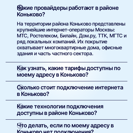
Какие провайдеры работают в районе
Коньково?
На территории района Коньково представлены
крупнейшие интернет-операторы Москвы:
МТС, Ростелеком, Билайн, Дом.ру, ТТК, МГТС и
ряд локальных компаний. Их покрытие
охватывает многоквартирные дома, офисные
здания и часть частного сектора.
Как узнать, какие тарифы доступны по
моему адресу в Коньково?
Просто введите точный адрес (улицу и номер
Сколько стоит подключение интернета
дома) в поиске на нашем сайте. Система
в Коньково?
покажет полный список доступных интернет-
провайдеров и тарифов с указанием скорости,
У большинства операторов базовое
Какие технологии подключения
стоимости, наличия ТВ и условий подключения.
подключение проводится бесплатно.
доступны в районе Коньково?
Оплачивается только выбранный тариф и, при
необходимости, аренда или покупка
В зависимости от здания и инфраструктуры
Что делать, если по моему адресу в
оборудования. Точные условия указаны в
провайдеров могут быть доступны:
Коньково нет подключения?
карточке каждого предложения.