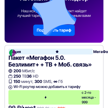
тарифа
Наш искусственный интеллект найдет
лучший тарифный план по указанным вами
параметрам
Подобрать тариф
Акция
МегаФо
Пакет «Мегафон 5.0.
Безлимит+ + ТВ + Моб. связь»
200
Мбит/с
250
ТВ
36
HD
150
минут,
300
SMS,
∞
Гб
Wi-Fi роутер можно добавить к тарифу
с 2-го
месяца -
999
99 ₽/мес*