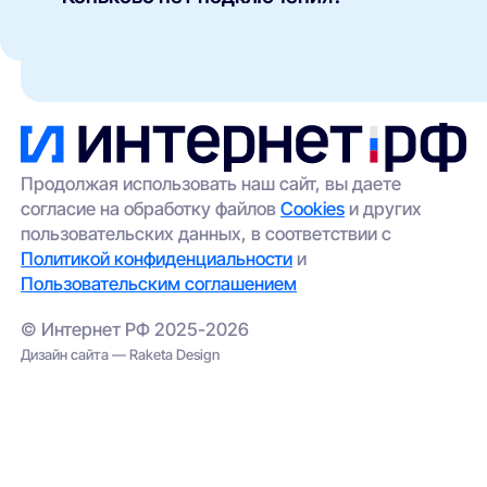
оптоволоконный интернет (FTTH/GPON);
Такое возможно в отдельных домах без
кабельные сети (Ethernet/FTTB);
технической возможности подключения. Вы
можете:
беспроводной доступ (4G/5G) —
особенно актуален для частных домов и
оставить заявку через наш сайт — мы
удалённых участков.
передадим её провайдерам;
выбрать альтернативный вариант
(например, беспроводной интернет);
Продолжая использовать наш сайт, вы даете
согласие на обработку файлов
Cookies
и других
проверить соседние адреса — иногда
пользовательских данных, в соответствии с
сеть проведена в соседнем корпусе.
Политикой конфиденциальности
и
Пользовательским соглашением
© Интернет РФ 2025-2026
Дизайн сайта — Raketa Design