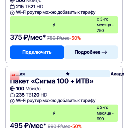
500
Мбит/с
215
ТВ
21
HD
Wi-Fi роутер можно добавить к тарифу
с 3-го
месяца -
750
375 ₽/мес*
750 ₽/мес
-50%
Подключить
Подробнее —>
Акция
Акадо
Пакет «Сигма 100 + ИТВ»
100
Мбит/с
235
ТВ
120
HD
Wi-Fi роутер можно добавить к тарифу
с 3-го
месяца -
990
495 ₽/мес*
990 ₽/мес
-50%