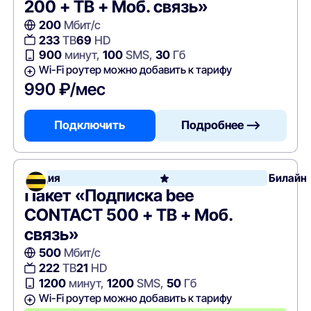
200 + ТВ + Моб. связь»
200
Мбит/с
233
ТВ
69
HD
900
минут,
100
SMS,
30
Гб
Wi-Fi роутер можно добавить к тарифу
990 ₽/мес
Подключить
Подробнее —>
Акция
Билайн
Пакет «Подписка bee
CONTACT 500 + ТВ + Моб.
связь»
500
Мбит/с
222
ТВ
21
HD
1200
минут,
1200
SMS,
50
Гб
Wi-Fi роутер можно добавить к тарифу