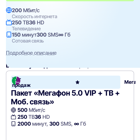
200
Мбит/с
Скорость интернета
250
ТВ
36
HD
Телевидение
150
минут
300
SMS
∞
Гб
Сотовая связь
Подробное описание
Вам могут подойти
эти тарифы
Хит
Мега
продаж
Пакет «Мегафон 5.0 VIP + ТВ +
Моб. связь»
500
Мбит/с
250
ТВ
36
HD
2000
минут,
300
SMS,
∞
Гб