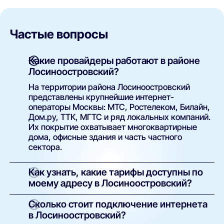
Частые вопросы
Какие провайдеры работают в районе
Лосиноостровский?
На территории района Лосиноостровский
представлены крупнейшие интернет-
операторы Москвы: МТС, Ростелеком, Билайн,
Дом.ру, ТТК, МГТС и ряд локальных компаний.
Их покрытие охватывает многоквартирные
дома, офисные здания и часть частного
сектора.
Как узнать, какие тарифы доступны по
моему адресу в Лосиноостровский?
Просто введите точный адрес (улицу и номер
Сколько стоит подключение интернета
дома) в поиске на нашем сайте. Система
в Лосиноостровский?
покажет полный список доступных интернет-