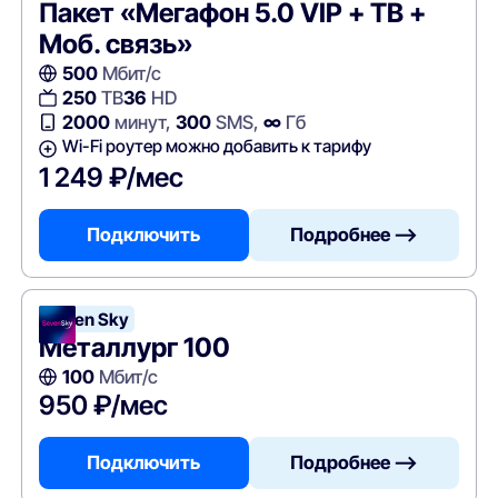
Пакет «Мегафон 5.0 VIP + ТВ +
Моб. связь»
500
Мбит/с
250
ТВ
36
HD
2000
минут,
300
SMS,
∞
Гб
Wi-Fi роутер можно добавить к тарифу
1 249 ₽/мес
Подключить
Подробнее —>
Seven Sky
Металлург 100
100
Мбит/с
950 ₽/мес
Подключить
Подробнее —>