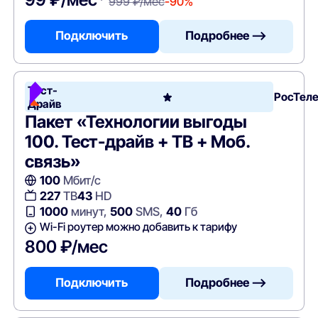
999 ₽/мес
-90%
Подключить
Подробнее —>
Тест-
РосТел
Драйв
Пакет «Технологии выгоды
100. Тест-драйв + ТВ + Моб.
связь»
100
Мбит/с
227
ТВ
43
HD
1000
минут,
500
SMS,
40
Гб
Wi-Fi роутер можно добавить к тарифу
800 ₽/мес
Подключить
Подробнее —>