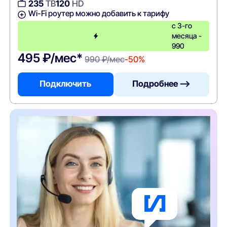
235
ТВ
120
HD
Wi-Fi роутер можно добавить к тарифу
с 3-го
месяца -
990
495 ₽/мес*
990 ₽/мес
-50%
Подключить
Подробнее —>