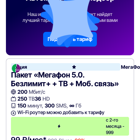
тарифа
Наш искусственный интеллект найдет
лучший тарифный план по указанным вами
параметрам
Подобрать тариф
Акция
МегаФо
Пакет «Мегафон 5.0.
Безлимит+ + ТВ + Моб. связь»
200
Мбит/с
250
ТВ
36
HD
150
минут,
300
SMS,
∞
Гб
Wi-Fi роутер можно добавить к тарифу
с 2-го
месяца -
999
99 ₽/мес*