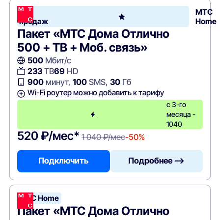
Хит
МТС
продаж
Home
Пакет «МТС Дома Отлично
500 + ТВ + Моб. связь»
500
Мбит/с
233
ТВ
69
HD
900
минут,
100
SMS,
30
Гб
Wi-Fi роутер можно добавить к тарифу
с 3-го
месяца -
1040
520 ₽/мес*
1 040 ₽/мес
-50%
Подключить
Подробнее —>
МТС Home
Пакет «МТС Дома Отлично