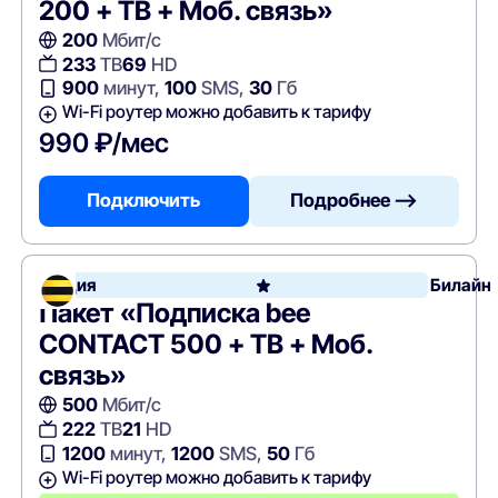
200 + ТВ + Моб. связь»
200
Мбит/с
233
ТВ
69
HD
900
минут,
100
SMS,
30
Гб
Wi-Fi роутер можно добавить к тарифу
990 ₽/мес
Подключить
Подробнее —>
Акция
Билайн
Пакет «Подписка bee
CONTACT 500 + ТВ + Моб.
связь»
500
Мбит/с
222
ТВ
21
HD
1200
минут,
1200
SMS,
50
Гб
Wi-Fi роутер можно добавить к тарифу