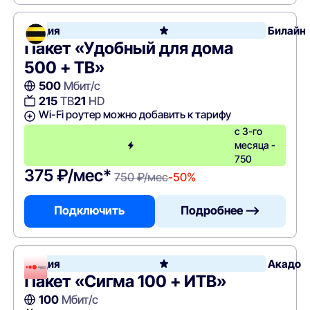
Акция
Билайн
Пакет «Удобный для дома
500 + ТВ»
500
Мбит/с
215
ТВ
21
HD
Wi-Fi роутер можно добавить к тарифу
с 3-го
месяца -
750
375 ₽/мес*
750 ₽/мес
-50%
Подключить
Подробнее —>
Акция
Акадо
Пакет «Сигма 100 + ИТВ»
100
Мбит/с