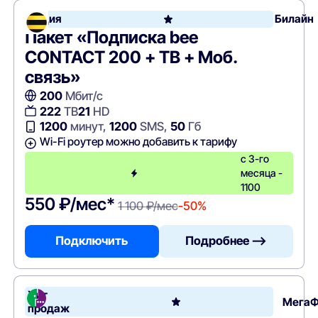
Акция
Билайн
Пакет «Подписка bee
CONTACT 200 + ТВ + Моб.
связь»
200
Мбит/с
222
ТВ
21
HD
1200
минут,
1200
SMS,
50
Гб
Wi-Fi роутер можно добавить к тарифу
с 3-го
месяца -
1100
550 ₽/мес*
1 100 ₽/мес
-50%
Подключить
Подробнее —>
Хит
Мега
продаж