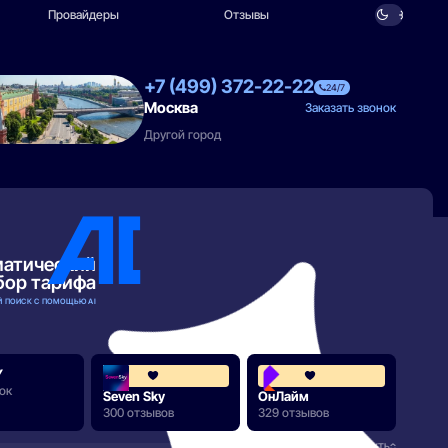
Провайдеры
Отзывы
+7 (499) 372-22-22
24/7
Москва
Заказать звонок
Другой город
матический
бор тарифа
 ПОИСК С ПОМОЩЬЮ AI
Y
MOS
4.4
ок
Нет о
Seven Sky
ОнЛайм
300 отзывов
329 отзывов
РАЗВЕРНУТЬ