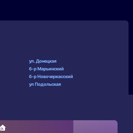
ул. Донецкая
б-р Марьинский
б-р Новочеркасский
ул Подольская