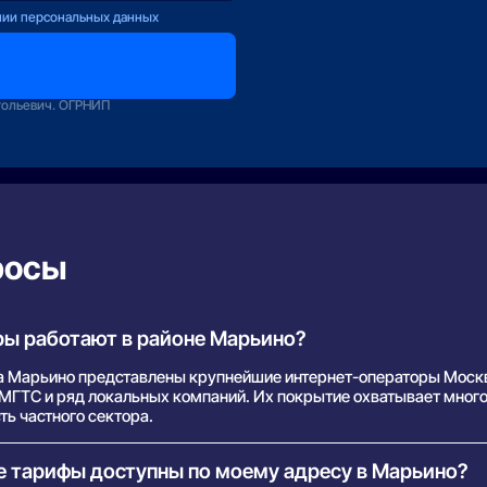
нии персональных данных
оператору
зование
тольевич. ОГРНИП
росы
ры работают в районе Марьино?
а Марьино представлены крупнейшие интернет-операторы Моск
, МГТС и ряд локальных компаний. Их покрытие охватывает мног
ть частного сектора.
ие тарифы доступны по моему адресу в Марьино?