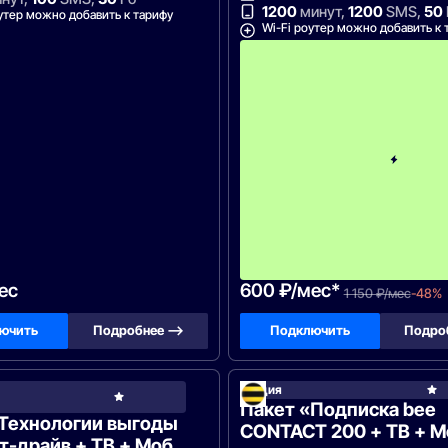
1200
минут,
1200
SMS,
50
утер можно добавить к тарифу
Wi-Fi роутер можно добавить к 
ес
600 ₽/мес*
1 150 ₽/мес
-48%
ючить
Подробнее —>
Подключить
Подро
он
Акция
РосТелеком
Пакет «Подписка bee
«Технологии выгоды
CONTACT 200 + ТВ + М
ст-драйв + ТВ + Моб.