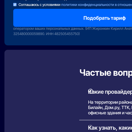
Соглашаюсь с условиями
политики конфиденциальности в отноше
Отправляя заявку вы подтверждаете передачу персональных данных 
сервиса «Интернет РФ» и даете свое согласие на обработку и исполь
оператором ваших персональных данных. (ИП Жиронкин Кирилл Ана
325480000059890. ИНН 482505455750)
Частые воп
Какие провайде
На территории район
Билайн, Дом.ру, ТТК
офисные здания и час
Как узнать, как