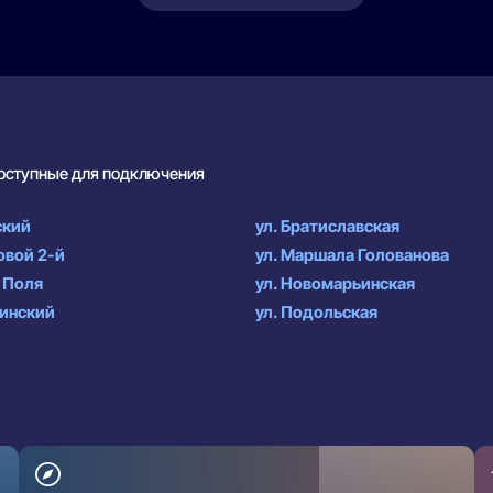
доступные для подключения
ский
ул. Братиславская
овой 2-й
ул. Маршала Голованова
 Поля
ул. Новомарьинская
винский
ул. Подольская