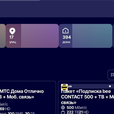
17
394
улиц
дома
Акция
e
«МТС Дома Отлично
Пакет «Подписка bee
В + Моб. связь»
CONTACT 500 + ТВ + М
связь»
ит/с
500
Мбит/с
69
HD
222
ТВ
21
HD
нут,
100
SMS,
30
Гб