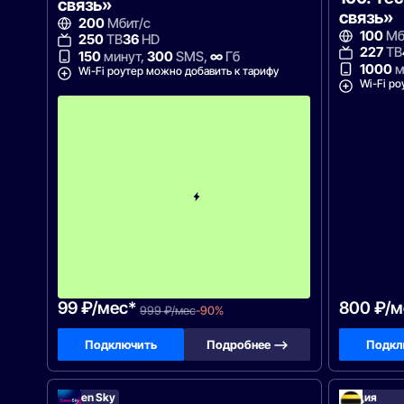
связь»
связь»
200
Мбит/с
100
Мб
250
ТВ
36
HD
227
ТВ
150
минут,
300
SMS,
∞
Гб
1000
м
Wi-Fi роутер можно добавить к тарифу
Wi-Fi ро
с
2
-
г
о
м
е
с
я
ц
а
-
9
9
9
99 ₽/мес*
800 ₽/м
999 ₽/мес
-90%
Подключить
Подробнее —>
Подкл
Seven Sky
Акция