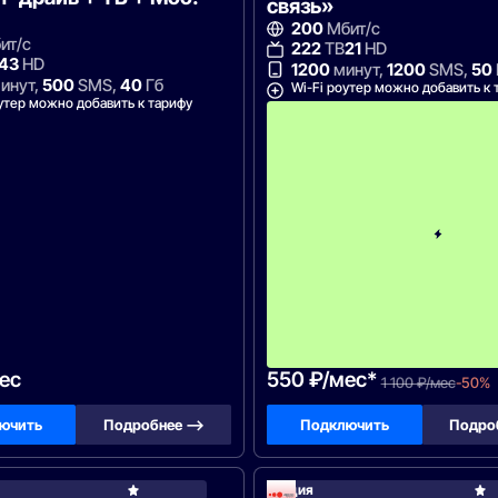
связь»
200
Мбит/с
ит/с
222
ТВ
21
HD
43
HD
1200
минут,
1200
SMS,
50
инут,
500
SMS,
40
Гб
Wi-Fi роутер можно добавить к 
утер можно добавить к тарифу
ес
550 ₽/мес*
1 100 ₽/мес
-50%
ючить
Подробнее —>
Подключить
Подро
Акция
Билайн