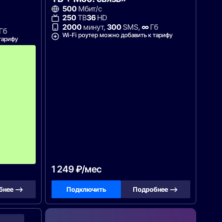
500
Мбит/с
250
ТВ
36
HD
2000
минут,
300
SMS,
∞
Гб
Гб
Wi-Fi роутер можно добавить к тарифу
тарифу
с
3
-
г
о
м
е
с
я
ц
а
-
1
1
0
0
1 249 ₽/мес
бнее —>
Подключить
Подробнее —>
Акадо