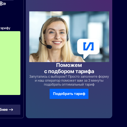
ТВ»
тарифу
с
3
-
г
о
м
е
с
Поможем
я
с подбором тарифа
ц
а
Запутались с выбором? Просто заполните форму
-
и наш оператор поможет вам за 3 минуты
подобрать оптимальный тариф
9
9
0
Подобрать тариф
бнее —>