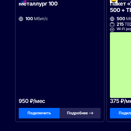
Металлург 100
Пакет 
500 + Т
100
Мбит/с
500
Мб
215
ТВ
Wi-Fi ро
950 ₽/мес
375 ₽/м
Подключить
Подробнее —>
Подкл