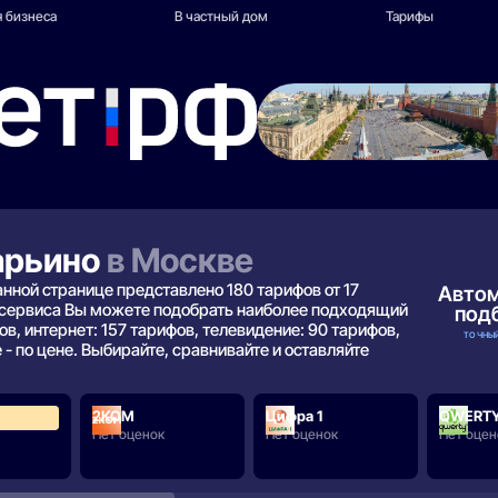
 бизнеса
В частный дом
Тарифы
арьино
в Москве
анной странице представлено 180 тарифов от 17
Авто
 сервиса Вы можете подобрать наиболее подходящий
под
в, интернет: 157 тарифов, телевидение: 90 тарифов,
ТОЧНЫЙ
 - по цене. Выбирайте, сравнивайте и оставляйте
2КОМ
Цифра 1
QWERT
3.7
Нет оценок
Нет оценок
Нет оцен