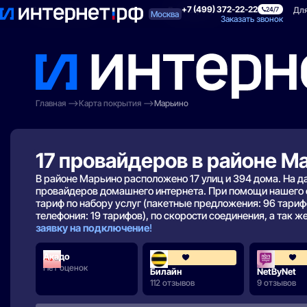
+7 (499) 372-22-22
Поиск по адресу
Для квартиры
Для
24/7
Москва
Заказать звонок
Главная
Карта покрытия
Марьино
17 провайдеров в районе М
В районе Марьино расположено 17 улиц и 394 дома. На д
провайдеров домашнего интернета. При помощи нашего
тариф по набору услуг (пакетные предложения: 96 тарифо
телефония: 19 тарифов), по скорости соединения, а так же
заявку на подключение
!
Акадо
3.6
Нет оценок
Билайн
NetByNet
112 отзывов
9 отзывов