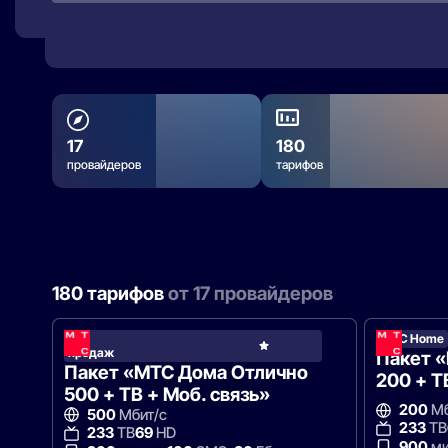
17
180
провайдеров
тарифов
180 тарифов
от 17 провайдеров
Хит
МТС Home
МТС
продаж
Hom
Пакет 
Пакет «МТС Дома Отлично
200 + Т
500 + ТВ + Моб. связь»
200
Мб
500
Мбит/с
233
ТВ
233
ТВ
69
HD
900
ми