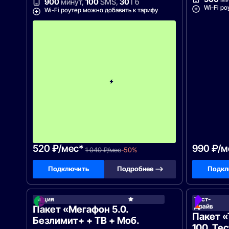
900
минут,
100
SMS,
30
Гб
Wi-Fi ро
Wi-Fi роутер можно добавить к тарифу
с
3
-
г
о
м
е
с
я
ц
а
-
1
0
4
0
520 ₽/мес*
990 ₽/м
1 040 ₽/мес
-50%
Подключить
Подробнее —>
Подкл
Акция
Тест-
МегаФ
Драйв
Пакет «Мегафон 5.0.
Пакет 
Безлимит+ + ТВ + Моб.
100. Те