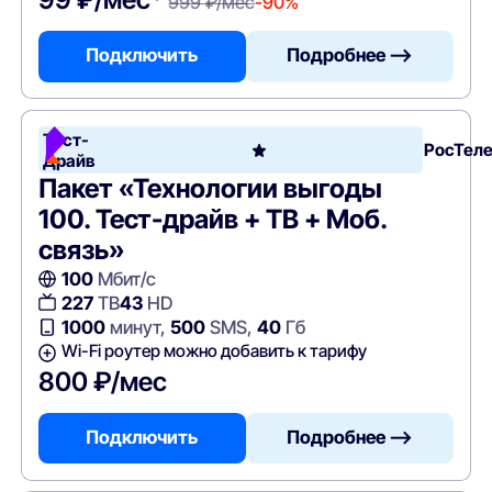
999 ₽/мес
-90%
Подключить
Подробнее —>
Тест-
РосТел
Драйв
Пакет «Технологии выгоды
100. Тест-драйв + ТВ + Моб.
связь»
100
Мбит/с
227
ТВ
43
HD
1000
минут,
500
SMS,
40
Гб
Wi-Fi роутер можно добавить к тарифу
800 ₽/мес
Подключить
Подробнее —>