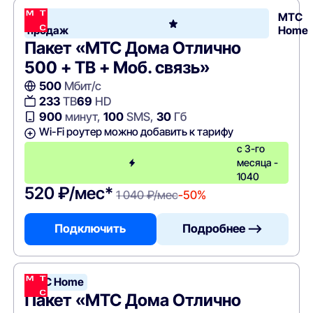
Хит
МТС
продаж
Home
Пакет «МТС Дома Отлично
500 + ТВ + Моб. связь»
500
Мбит/с
233
ТВ
69
HD
900
минут,
100
SMS,
30
Гб
Wi-Fi роутер можно добавить к тарифу
с 3-го
месяца -
1040
520 ₽/мес*
1 040 ₽/мес
-50%
Подключить
Подробнее —>
МТС Home
Пакет «МТС Дома Отлично