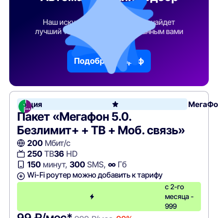
тарифа
Наш искусственный интеллект найдет
лучший тарифный план по указанным вами
параметрам
Подобрать тариф
Акция
МегаФо
Пакет «Мегафон 5.0.
Безлимит+ + ТВ + Моб. связь»
200
Мбит/с
250
ТВ
36
HD
150
минут,
300
SMS,
∞
Гб
Wi-Fi роутер можно добавить к тарифу
с 2-го
месяца -
999
99 ₽/мес*