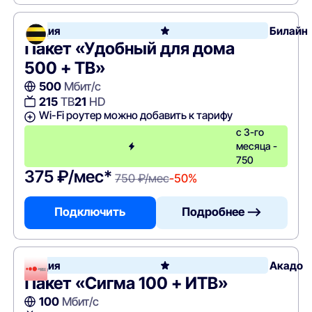
Акция
Билайн
Пакет «Удобный для дома
500 + ТВ»
500
Мбит/с
215
ТВ
21
HD
Wi-Fi роутер можно добавить к тарифу
с 3-го
месяца -
750
375 ₽/мес*
750 ₽/мес
-50%
Подключить
Подробнее —>
Акция
Акадо
Пакет «Сигма 100 + ИТВ»
100
Мбит/с