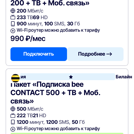
200 + ТВ + Моб. связь»
200
Мбит/с
233
ТВ
69
HD
900
минут,
100
SMS,
30
Гб
Wi-Fi роутер можно добавить к тарифу
990 ₽/мес
Подключить
Подробнее —>
Акция
Билайн
Пакет «Подписка bee
CONTACT 500 + ТВ + Моб.
связь»
500
Мбит/с
222
ТВ
21
HD
1200
минут,
1200
SMS,
50
Гб
Wi-Fi роутер можно добавить к тарифу