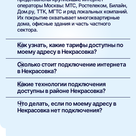
операторы Москвы: МТС, Ростелеком, Билайн,
Дом.ру, ТТК, МГТС и ряд локальных компаний.
Их покрытие охватывает многоквартирные
дома, офисные здания и часть частного
сектора.
Как узнать, какие тарифы доступны по
моему адресу в Некрасовка?
Просто введите точный адрес (улицу и номер
Сколько стоит подключение интернета
дома) в поиске на нашем сайте. Система
в Некрасовка?
покажет полный список доступных интернет-
провайдеров и тарифов с указанием скорости,
У большинства операторов базовое
Какие технологии подключения
стоимости, наличия ТВ и условий подключения.
подключение проводится бесплатно.
доступны в районе Некрасовка?
Оплачивается только выбранный тариф и, при
необходимости, аренда или покупка
В зависимости от здания и инфраструктуры
Что делать, если по моему адресу в
оборудования. Точные условия указаны в
провайдеров могут быть доступны:
Некрасовка нет подключения?
карточке каждого предложения.
оптоволоконный интернет (FTTH/GPON);
Такое возможно в отдельных домах без
кабельные сети (Ethernet/FTTB);
технической возможности подключения. Вы
можете:
беспроводной доступ (4G/5G) —