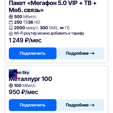
Пакет «Мегафон 5.0 VIP + ТВ +
Моб. связь»
500
Мбит/с
250
ТВ
36
HD
2000
минут,
300
SMS,
∞
Гб
Wi-Fi роутер можно добавить к тарифу
1 249 ₽/мес
Подключить
Подробнее —>
Seven Sky
Металлург 100
100
Мбит/с
950 ₽/мес
Подключить
Подробнее —>