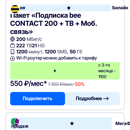
Акция
Билайн
Пакет «Подписка bee
CONTACT 200 + ТВ + Моб.
связь»
200
Мбит/с
222
ТВ
21
HD
1200
минут,
1200
SMS,
50
Гб
Wi-Fi роутер можно добавить к тарифу
с 3-го
месяца -
1100
550 ₽/мес*
1 100 ₽/мес
-50%
Подключить
Подробнее —>
Хит
Мега
продаж