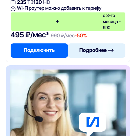
235
ТВ
120
HD
Wi-Fi роутер можно добавить к тарифу
с 3-го
месяца -
990
495 ₽/мес*
990 ₽/мес
-50%
Подключить
Подробнее —>