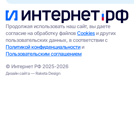
особенно актуален для частных домов и
оставить заявку через наш сайт — мы
удалённых участков.
передадим её провайдерам;
выбрать альтернативный вариант
(например, беспроводной интернет);
Продолжая использовать наш сайт, вы даете
согласие на обработку файлов
Cookies
и других
проверить соседние адреса — иногда
пользовательских данных, в соответствии с
сеть проведена в соседнем корпусе.
Политикой конфиденциальности
и
Пользовательским соглашением
© Интернет РФ 2025-2026
Дизайн сайта — Raketa Design