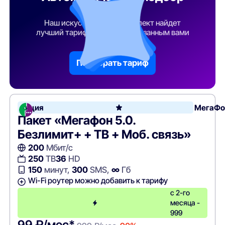
тарифа
Наш искусственный интеллект найдет
лучший тарифный план по указанным вами
параметрам
Подобрать тариф
Акция
МегаФо
Пакет «Мегафон 5.0.
Безлимит+ + ТВ + Моб. связь»
200
Мбит/с
250
ТВ
36
HD
150
минут,
300
SMS,
∞
Гб
Wi-Fi роутер можно добавить к тарифу
с 2-го
месяца -
999
99 ₽/мес*