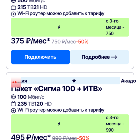
500
Мбит/с
215
ТВ
21
HD
Wi-Fi роутер можно добавить к тарифу
с 3-го
месяца -
750
375 ₽/мес*
750 ₽/мес
-50%
Подключить
Подробнее —>
Акция
Акадо
Пакет «Сигма 100 + ИТВ»
100
Мбит/с
235
ТВ
120
HD
Wi-Fi роутер можно добавить к тарифу
с 3-го
месяца -
990
495 ₽/мес*
990 ₽/мес
-50%