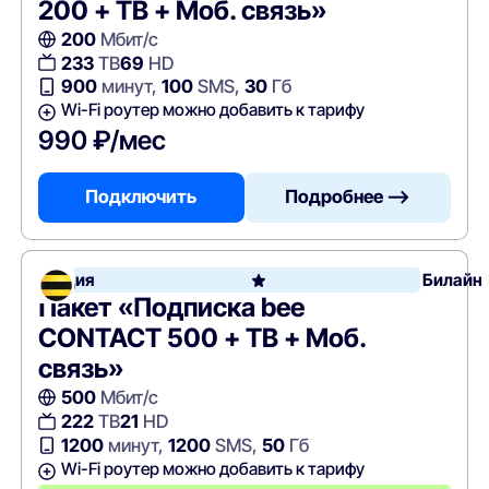
200 + ТВ + Моб. связь»
200
Мбит/с
233
ТВ
69
HD
900
минут,
100
SMS,
30
Гб
Wi-Fi роутер можно добавить к тарифу
990 ₽/мес
Подключить
Подробнее —>
Акция
Билайн
Пакет «Подписка bee
CONTACT 500 + ТВ + Моб.
связь»
500
Мбит/с
222
ТВ
21
HD
1200
минут,
1200
SMS,
50
Гб
Wi-Fi роутер можно добавить к тарифу