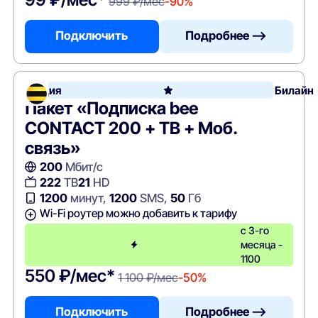
999 ₽/мес
-90%
Подключить
Подробнее —>
Акция
Билайн
Пакет «Подписка bee
CONTACT 200 + ТВ + Моб.
связь»
200
Мбит/с
222
ТВ
21
HD
1200
минут,
1200
SMS,
50
Гб
Wi-Fi роутер можно добавить к тарифу
с 3-го
месяца -
1100
550 ₽/мес*
1 100 ₽/мес
-50%
Подключить
Подробнее —>