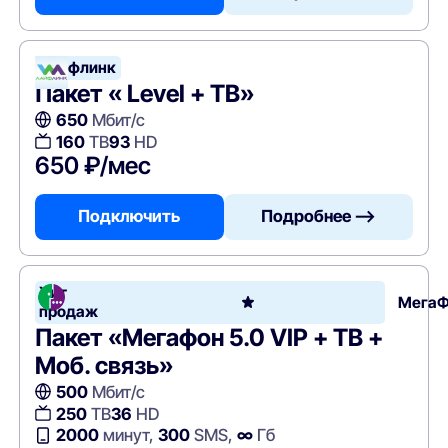
Лайфлинк
Пакет « Level + ТВ»
650
Мбит/с
160
ТВ
93
HD
650 ₽/мес
Подключить
Подробнее —>
Хит
Мега
продаж
Пакет «Мегафон 5.0 VIP + ТВ +
Моб. связь»
500
Мбит/с
250
ТВ
36
HD
2000
минут,
300
SMS,
∞
Гб