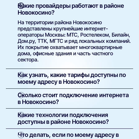
Какие провайдеры работают в районе
Новокосино?
На территории района Новокосино
представлены крупнейшие интернет-
операторы Москвы: МТС, Ростелеком, Билайн,
Дом.ру, ТТК, МГТС и ряд локальных компаний.
Их покрытие охватывает многоквартирные
дома, офисные здания и часть частного
сектора.
Как узнать, какие тарифы доступны по
моему адресу в Новокосино?
Просто введите точный адрес (улицу и номер
Сколько стоит подключение интернета
дома) в поиске на нашем сайте. Система
в Новокосино?
покажет полный список доступных интернет-
провайдеров и тарифов с указанием скорости,
У большинства операторов базовое
Какие технологии подключения
стоимости, наличия ТВ и условий подключения.
подключение проводится бесплатно.
доступны в районе Новокосино?
Оплачивается только выбранный тариф и, при
необходимости, аренда или покупка
В зависимости от здания и инфраструктуры
Что делать, если по моему адресу в
оборудования. Точные условия указаны в
провайдеров могут быть доступны: