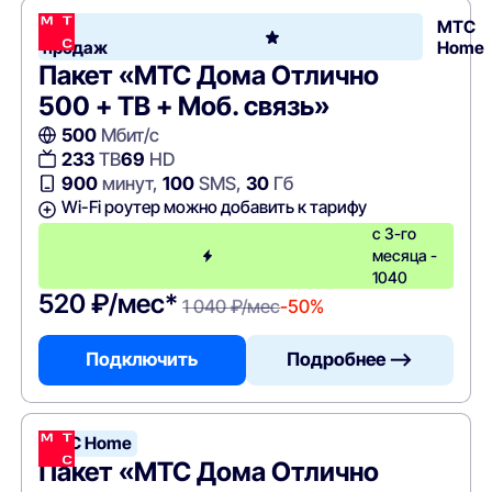
Хит
МТС
продаж
Home
Пакет «МТС Дома Отлично
500 + ТВ + Моб. связь»
500
Мбит/с
233
ТВ
69
HD
900
минут,
100
SMS,
30
Гб
Wi-Fi роутер можно добавить к тарифу
с 3-го
месяца -
1040
520 ₽/мес*
1 040 ₽/мес
-50%
Подключить
Подробнее —>
МТС Home
Пакет «МТС Дома Отлично