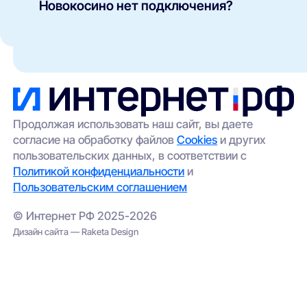
Новокосино нет подключения?
карточке каждого предложения.
оптоволоконный интернет (FTTH/GPON);
Такое возможно в отдельных домах без
кабельные сети (Ethernet/FTTB);
технической возможности подключения. Вы
можете:
беспроводной доступ (4G/5G) —
особенно актуален для частных домов и
оставить заявку через наш сайт — мы
удалённых участков.
передадим её провайдерам;
выбрать альтернативный вариант
(например, беспроводной интернет);
Продолжая использовать наш сайт, вы даете
согласие на обработку файлов
Cookies
и других
проверить соседние адреса — иногда
пользовательских данных, в соответствии с
сеть проведена в соседнем корпусе.
Политикой конфиденциальности
и
Пользовательским соглашением
© Интернет РФ 2025-2026
Дизайн сайта — Raketa Design