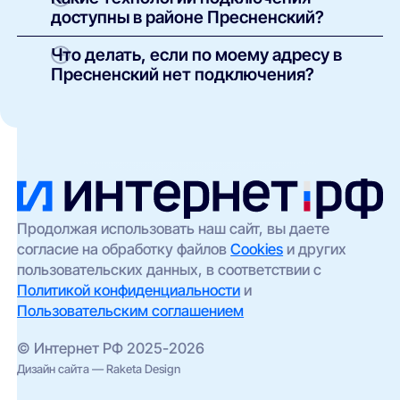
стоимости, наличия ТВ и условий подключения.
подключение проводится бесплатно.
доступны в районе Пресненский?
Оплачивается только выбранный тариф и, при
необходимости, аренда или покупка
В зависимости от здания и инфраструктуры
Что делать, если по моему адресу в
оборудования. Точные условия указаны в
провайдеров могут быть доступны:
Пресненский нет подключения?
карточке каждого предложения.
оптоволоконный интернет (FTTH/GPON);
Такое возможно в отдельных домах без
кабельные сети (Ethernet/FTTB);
технической возможности подключения. Вы
можете:
беспроводной доступ (4G/5G) —
особенно актуален для частных домов и
оставить заявку через наш сайт — мы
удалённых участков.
передадим её провайдерам;
выбрать альтернативный вариант
(например, беспроводной интернет);
Продолжая использовать наш сайт, вы даете
согласие на обработку файлов
Cookies
и других
проверить соседние адреса — иногда
пользовательских данных, в соответствии с
сеть проведена в соседнем корпусе.
Политикой конфиденциальности
и
Пользовательским соглашением
© Интернет РФ 2025-2026
Дизайн сайта — Raketa Design