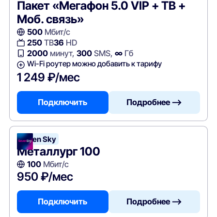
Пакет «Мегафон 5.0 VIP + ТВ +
Моб. связь»
500
Мбит/с
250
ТВ
36
HD
2000
минут,
300
SMS,
∞
Гб
Wi-Fi роутер можно добавить к тарифу
1 249 ₽/мес
Подключить
Подробнее —>
Seven Sky
Металлург 100
100
Мбит/с
950 ₽/мес
Подключить
Подробнее —>