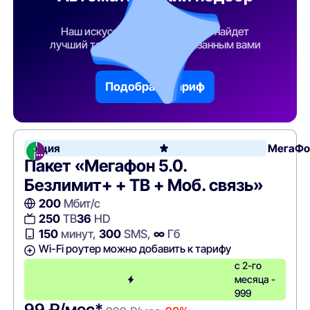
тарифа
Наш искусственный интеллект найдет
лучший тарифный план по указанным вами
параметрам
Подобрать тариф
Акция
МегаФо
Пакет «Мегафон 5.0.
Безлимит+ + ТВ + Моб. связь»
200
Мбит/с
250
ТВ
36
HD
150
минут,
300
SMS,
∞
Гб
Wi-Fi роутер можно добавить к тарифу
с 2-го
месяца -
999
99 ₽/мес*