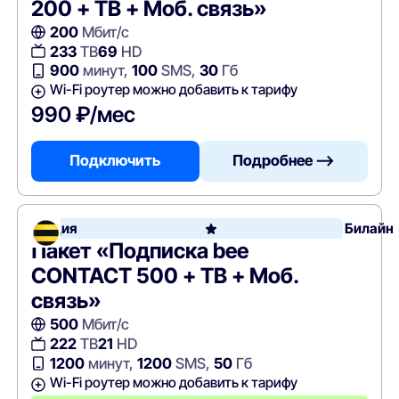
200 + ТВ + Моб. связь»
200
Мбит/с
233
ТВ
69
HD
900
минут,
100
SMS,
30
Гб
Wi-Fi роутер можно добавить к тарифу
990 ₽/мес
Подключить
Подробнее —>
Акция
Билайн
Пакет «Подписка bee
CONTACT 500 + ТВ + Моб.
связь»
500
Мбит/с
222
ТВ
21
HD
1200
минут,
1200
SMS,
50
Гб
Wi-Fi роутер можно добавить к тарифу