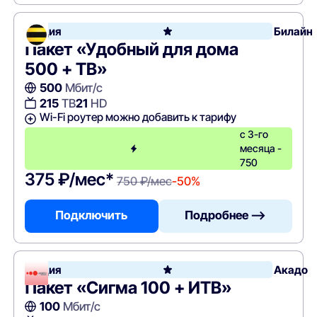
Акция
Билайн
Пакет «Удобный для дома
500 + ТВ»
500
Мбит/с
215
ТВ
21
HD
Wi-Fi роутер можно добавить к тарифу
с 3-го
месяца -
750
375 ₽/мес*
750 ₽/мес
-50%
Подключить
Подробнее —>
Акция
Акадо
Пакет «Сигма 100 + ИТВ»
100
Мбит/с