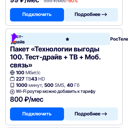
999 ₽/мес
-90%
Подключить
Подробнее —>
Тест-
РосТел
Драйв
Пакет «Технологии выгоды
100. Тест-драйв + ТВ + Моб.
связь»
100
Мбит/с
227
ТВ
43
HD
1000
минут,
500
SMS,
40
Гб
Wi-Fi роутер можно добавить к тарифу
800 ₽/мес
Подключить
Подробнее —>