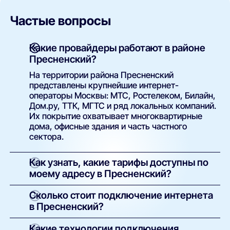
Частые вопросы
Какие провайдеры работают в районе
Пресненский?
На территории района Пресненский
представлены крупнейшие интернет-
операторы Москвы: МТС, Ростелеком, Билайн,
Дом.ру, ТТК, МГТС и ряд локальных компаний.
Их покрытие охватывает многоквартирные
дома, офисные здания и часть частного
сектора.
Как узнать, какие тарифы доступны по
моему адресу в Пресненский?
Просто введите точный адрес (улицу и номер
Сколько стоит подключение интернета
дома) в поиске на нашем сайте. Система
в Пресненский?
покажет полный список доступных интернет-
провайдеров и тарифов с указанием скорости,
У большинства операторов базовое
Какие технологии подключения