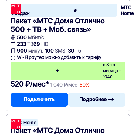
Хит
МТС
продаж
Home
Пакет «МТС Дома Отлично
500 + ТВ + Моб. связь»
500
Мбит/с
233
ТВ
69
HD
900
минут,
100
SMS,
30
Гб
Wi-Fi роутер можно добавить к тарифу
с 3-го
месяца -
1040
520 ₽/мес*
1 040 ₽/мес
-50%
Подключить
Подробнее —>
МТС Home
Пакет «МТС Дома Отлично