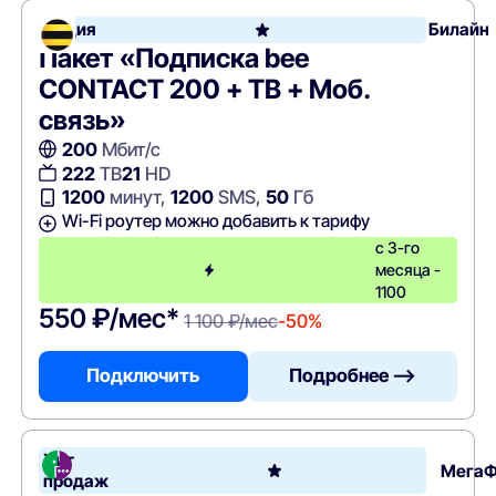
Акция
Билайн
Пакет «Подписка bee
CONTACT 200 + ТВ + Моб.
связь»
200
Мбит/с
222
ТВ
21
HD
1200
минут,
1200
SMS,
50
Гб
Wi-Fi роутер можно добавить к тарифу
с 3-го
месяца -
1100
550 ₽/мес*
1 100 ₽/мес
-50%
Подключить
Подробнее —>
Хит
Мега
продаж