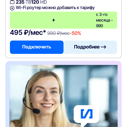
235
ТВ
120
HD
Wi-Fi роутер можно добавить к тарифу
с 3-го
месяца -
990
495 ₽/мес*
990 ₽/мес
-50%
Подключить
Подробнее —>