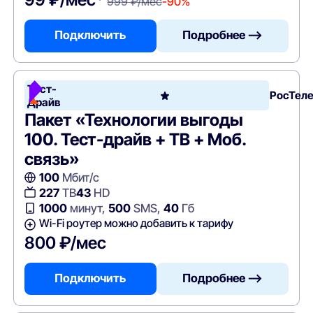
999 ₽/мес
-90%
Подключить
Подробнее —>
Тест-
РосТел
Драйв
Пакет «Технологии выгоды
100. Тест-драйв + ТВ + Моб.
связь»
100
Мбит/с
227
ТВ
43
HD
1000
минут,
500
SMS,
40
Гб
Wi-Fi роутер можно добавить к тарифу
800 ₽/мес
Подключить
Подробнее —>