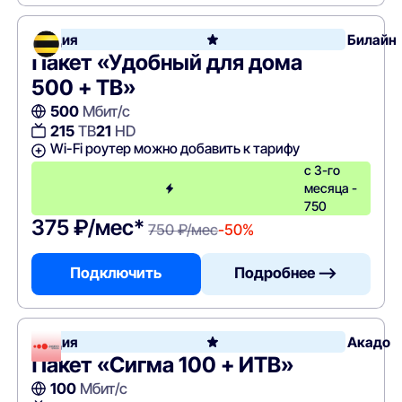
Акция
Билайн
Пакет «Удобный для дома
500 + ТВ»
500
Мбит/с
215
ТВ
21
HD
Wi-Fi роутер можно добавить к тарифу
с 3-го
месяца -
750
375 ₽/мес*
750 ₽/мес
-50%
Подключить
Подробнее —>
Акция
Акадо
Пакет «Сигма 100 + ИТВ»
100
Мбит/с