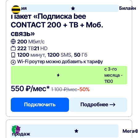
Акция
Билайн
Пакет «Подписка bee
CONTACT 200 + ТВ + Моб.
связь»
200
Мбит/с
222
ТВ
21
HD
1200
минут,
1200
SMS,
50
Гб
Wi-Fi роутер можно добавить к тарифу
с 3-го
месяца -
1100
550 ₽/мес*
1 100 ₽/мес
-50%
Подключить
Подробнее —>
Хит
Мега
продаж