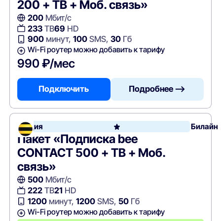
200 + ТВ + Моб. связь»
200
Мбит/с
233
ТВ
69
HD
900
минут,
100
SMS,
30
Гб
Wi-Fi роутер можно добавить к тарифу
990 ₽/мес
Подключить
Подробнее —>
Акция
Билайн
Пакет «Подписка bee
CONTACT 500 + ТВ + Моб.
связь»
500
Мбит/с
222
ТВ
21
HD
1200
минут,
1200
SMS,
50
Гб
Wi-Fi роутер можно добавить к тарифу