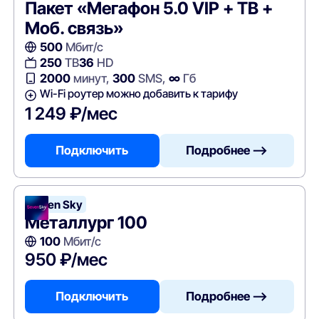
Пакет «Мегафон 5.0 VIP + ТВ +
Моб. связь»
500
Мбит/с
250
ТВ
36
HD
2000
минут,
300
SMS,
∞
Гб
Wi-Fi роутер можно добавить к тарифу
1 249 ₽/мес
Подключить
Подробнее —>
Seven Sky
Металлург 100
100
Мбит/с
950 ₽/мес
Подключить
Подробнее —>