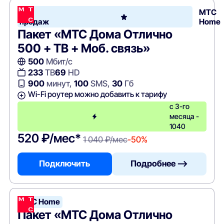
Хит
МТС
продаж
Home
Пакет «МТС Дома Отлично
500 + ТВ + Моб. связь»
500
Мбит/с
233
ТВ
69
HD
900
минут,
100
SMS,
30
Гб
Wi-Fi роутер можно добавить к тарифу
с 3-го
месяца -
1040
520 ₽/мес*
1 040 ₽/мес
-50%
Подключить
Подробнее —>
МТС Home
Пакет «МТС Дома Отлично