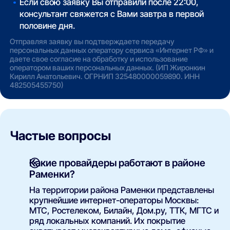
Если свою заявку Вы отправили после 22:00,
консультант свяжется с Вами завтра в первой
половине дня.
Отправляя заявку вы подтверждаете передачу
персональных данных оператору сервиса «Интернет РФ» и
даете свое согласие на обработку и использование
оператором ваших персональных данных. (ИП Жиронкин
Кирилл Анатольевич. ОГРНИП 325480000059890. ИНН
482505455750)
Частые вопросы
Какие провайдеры работают в районе
Раменки?
На территории района Раменки представлены
крупнейшие интернет-операторы Москвы:
МТС, Ростелеком, Билайн, Дом.ру, ТТК, МГТС и
ряд локальных компаний. Их покрытие