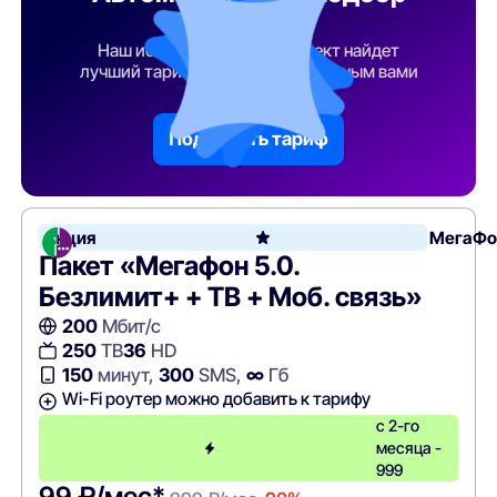
тарифа
Наш искусственный интеллект найдет
лучший тарифный план по указанным вами
параметрам
Подобрать тариф
Акция
МегаФо
Пакет «Мегафон 5.0.
Безлимит+ + ТВ + Моб. связь»
200
Мбит/с
250
ТВ
36
HD
150
минут,
300
SMS,
∞
Гб
Wi-Fi роутер можно добавить к тарифу
с 2-го
месяца -
999
99 ₽/мес*