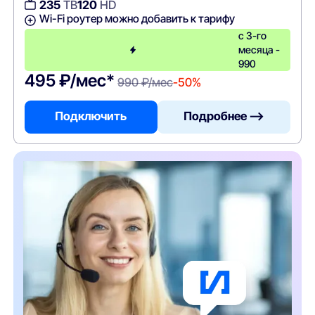
235
ТВ
120
HD
Wi-Fi роутер можно добавить к тарифу
с 3-го
месяца -
990
495 ₽/мес*
990 ₽/мес
-50%
Подключить
Подробнее —>