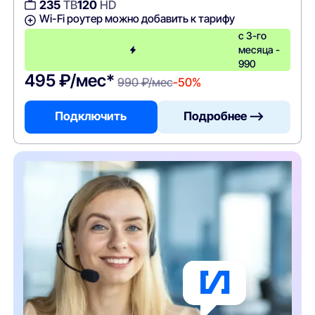
235
ТВ
120
HD
Wi-Fi роутер можно добавить к тарифу
с 3-го
месяца -
990
495 ₽/мес*
990 ₽/мес
-50%
Подключить
Подробнее —>