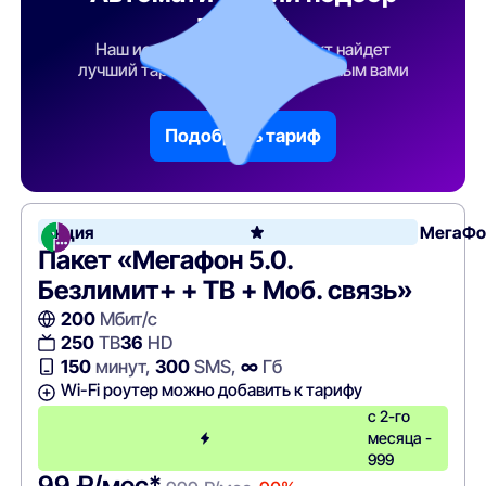
тарифа
Наш искусственный интеллект найдет
лучший тарифный план по указанным вами
параметрам
Подобрать тариф
Акция
МегаФо
Пакет «Мегафон 5.0.
Безлимит+ + ТВ + Моб. связь»
200
Мбит/с
250
ТВ
36
HD
150
минут,
300
SMS,
∞
Гб
Wi-Fi роутер можно добавить к тарифу
с 2-го
месяца -
999
99 ₽/мес*