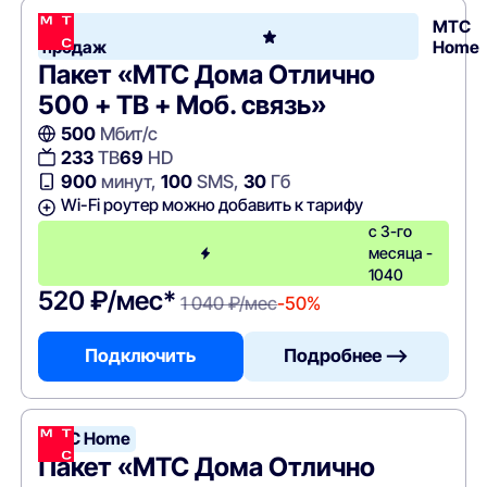
Хит
МТС
продаж
Home
Пакет «МТС Дома Отлично
500 + ТВ + Моб. связь»
500
Мбит/с
233
ТВ
69
HD
900
минут,
100
SMS,
30
Гб
Wi-Fi роутер можно добавить к тарифу
с 3-го
месяца -
1040
520 ₽/мес*
1 040 ₽/мес
-50%
Подключить
Подробнее —>
МТС Home
Пакет «МТС Дома Отлично