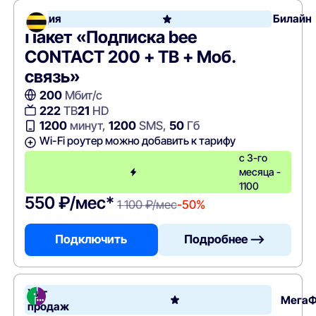
Акция
Билайн
Пакет «Подписка bee
CONTACT 200 + ТВ + Моб.
связь»
200
Мбит/с
222
ТВ
21
HD
1200
минут,
1200
SMS,
50
Гб
Wi-Fi роутер можно добавить к тарифу
с 3-го
месяца -
1100
550 ₽/мес*
1 100 ₽/мес
-50%
Подключить
Подробнее —>
Хит
Мега
продаж