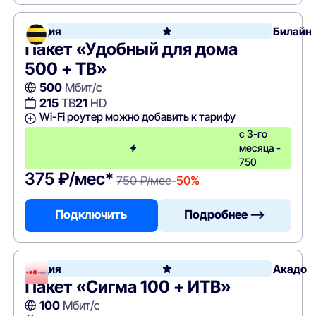
Акция
Билайн
Пакет «Удобный для дома
500 + ТВ»
500
Мбит/с
215
ТВ
21
HD
Wi-Fi роутер можно добавить к тарифу
с 3-го
месяца -
750
375 ₽/мес*
750 ₽/мес
-50%
Подключить
Подробнее —>
Акция
Акадо
Пакет «Сигма 100 + ИТВ»
100
Мбит/с