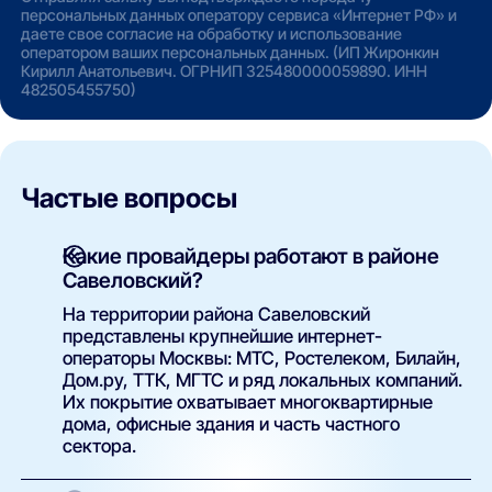
персональных данных оператору сервиса «Интернет РФ» и
даете свое согласие на обработку и использование
оператором ваших персональных данных. (ИП Жиронкин
Кирилл Анатольевич. ОГРНИП 325480000059890. ИНН
482505455750)
Частые вопросы
Какие провайдеры работают в районе
Савеловский?
На территории района Савеловский
представлены крупнейшие интернет-
операторы Москвы: МТС, Ростелеком, Билайн,
Дом.ру, ТТК, МГТС и ряд локальных компаний.
Их покрытие охватывает многоквартирные
дома, офисные здания и часть частного
сектора.