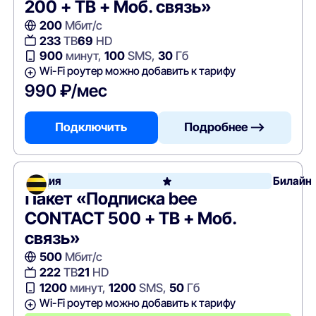
200 + ТВ + Моб. связь»
200
Мбит/с
233
ТВ
69
HD
900
минут,
100
SMS,
30
Гб
Wi-Fi роутер можно добавить к тарифу
990 ₽/мес
Подключить
Подробнее —>
Акция
Билайн
Пакет «Подписка bee
CONTACT 500 + ТВ + Моб.
связь»
500
Мбит/с
222
ТВ
21
HD
1200
минут,
1200
SMS,
50
Гб
Wi-Fi роутер можно добавить к тарифу