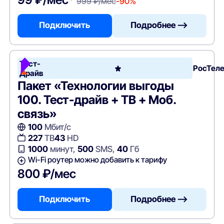
999 ₽/мес
-90%
Подключить
Подробнее —>
Тест-
РосТел
Драйв
Пакет «Технологии выгоды
100. Тест-драйв + ТВ + Моб.
связь»
100
Мбит/с
227
ТВ
43
HD
1000
минут,
500
SMS,
40
Гб
Wi-Fi роутер можно добавить к тарифу
800 ₽/мес
Подключить
Подробнее —>