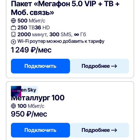
Пакет «Мегафон 5.0 VIP + ТВ +
Моб. связь»
500
Мбит/с
250
ТВ
36
HD
2000
минут,
300
SMS,
∞
Гб
Wi-Fi роутер можно добавить к тарифу
1 249 ₽/мес
Подключить
Подробнее —>
Seven Sky
Металлург 100
100
Мбит/с
950 ₽/мес
Подключить
Подробнее —>