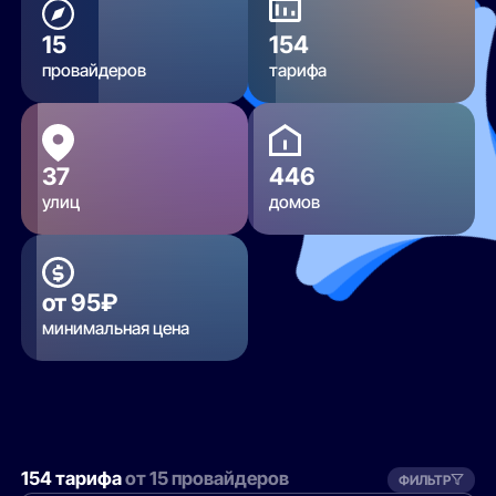
15
154
провайдеров
тарифа
37
446
улиц
домов
от 95₽
минимальная цена
154 тарифа
от 15 провайдеров
ФИЛЬТР