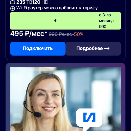
235
ТВ
120
HD
Wi-Fi роутер можно добавить к тарифу
с 3-го
месяца -
990
495 ₽/мес*
990 ₽/мес
-50%
Подключить
Подробнее —>