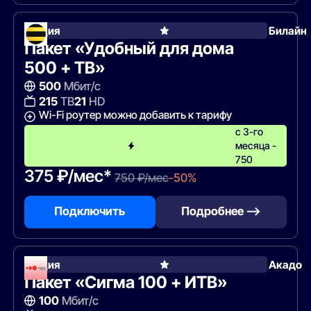
Акция
Билайн
Пакет «Удобный для дома
500 + ТВ»
500
Мбит/с
215
ТВ
21
HD
Wi-Fi роутер можно добавить к тарифу
с 3-го
месяца -
750
375 ₽/мес*
750 ₽/мес
-50%
Подключить
Подробнее —>
Акция
Акадо
Пакет «Сигма 100 + ИТВ»
100
Мбит/с