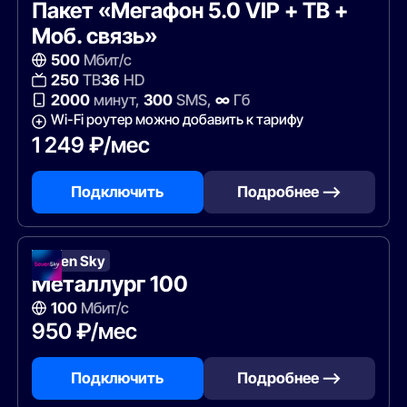
Пакет «Мегафон 5.0 VIP + ТВ +
Моб. связь»
500
Мбит/с
250
ТВ
36
HD
2000
минут,
300
SMS,
∞
Гб
Wi-Fi роутер можно добавить к тарифу
1 249 ₽/мес
Подключить
Подробнее —>
Seven Sky
Металлург 100
100
Мбит/с
950 ₽/мес
Подключить
Подробнее —>