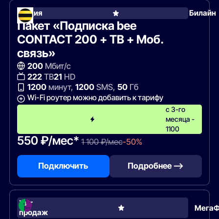
Акция
Билайн
Пакет «Подписка bee
CONTACT 200 + ТВ + Моб.
связь»
200
Мбит/с
222
ТВ
21
HD
1200
минут,
1200
SMS,
50
Гб
Wi-Fi роутер можно добавить к тарифу
с 3-го
месяца -
1100
550 ₽/мес*
1 100 ₽/мес
-50%
Подключить
Подробнее —>
Хит
Мега
продаж