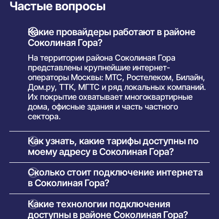
Частые вопросы
Какие провайдеры работают в районе
Соколиная Гора?
На территории района Соколиная Гора
представлены крупнейшие интернет-
операторы Москвы: МТС, Ростелеком, Билайн,
Дом.ру, ТТК, МГТС и ряд локальных компаний.
Их покрытие охватывает многоквартирные
дома, офисные здания и часть частного
сектора.
Как узнать, какие тарифы доступны по
моему адресу в Соколиная Гора?
Просто введите точный адрес (улицу и номер
Сколько стоит подключение интернета
дома) в поиске на нашем сайте. Система
в Соколиная Гора?
покажет полный список доступных интернет-
провайдеров и тарифов с указанием скорости,
У большинства операторов базовое
Какие технологии подключения
стоимости, наличия ТВ и условий подключения.
подключение проводится бесплатно.
доступны в районе Соколиная Гора?
Оплачивается только выбранный тариф и, при