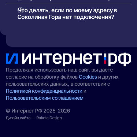
необходимости, аренда или покупка
В зависимости от здания и инфраструктуры
Что делать, если по моему адресу в
оборудования. Точные условия указаны в
провайдеров могут быть доступны:
Соколиная Гора нет подключения?
карточке каждого предложения.
оптоволоконный интернет (FTTH/GPON);
Такое возможно в отдельных домах без
кабельные сети (Ethernet/FTTB);
технической возможности подключения. Вы
можете:
беспроводной доступ (4G/5G) —
особенно актуален для частных домов и
оставить заявку через наш сайт — мы
удалённых участков.
передадим её провайдерам;
выбрать альтернативный вариант
(например, беспроводной интернет);
Продолжая использовать наш сайт, вы даете
согласие на обработку файлов
Cookies
и других
проверить соседние адреса — иногда
пользовательских данных, в соответствии с
сеть проведена в соседнем корпусе.
Политикой конфиденциальности
и
Пользовательским соглашением
© Интернет РФ 2025-2026
Дизайн сайта — Raketa Design