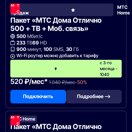
Хит
МТС
продаж
Home
Пакет «МТС Дома Отлично
500 + ТВ + Моб. связь»
500
Мбит/с
233
ТВ
69
HD
900
минут,
100
SMS,
30
Гб
Wi-Fi роутер можно добавить к тарифу
с 3-го
месяца -
1040
520 ₽/мес*
1 040 ₽/мес
-50%
Подключить
Подробнее —>
МТС Home
Пакет «МТС Дома Отлично