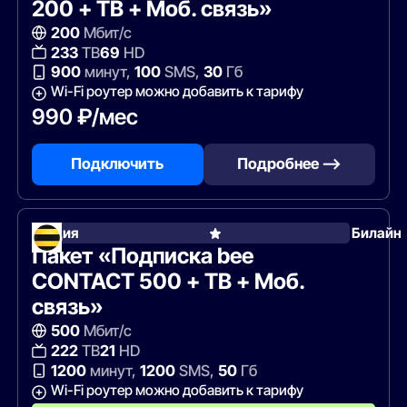
200 + ТВ + Моб. связь»
200
Мбит/с
233
ТВ
69
HD
900
минут,
100
SMS,
30
Гб
Wi-Fi роутер можно добавить к тарифу
990 ₽/мес
Подключить
Подробнее —>
Акция
Билайн
Пакет «Подписка bee
CONTACT 500 + ТВ + Моб.
связь»
500
Мбит/с
222
ТВ
21
HD
1200
минут,
1200
SMS,
50
Гб
Wi-Fi роутер можно добавить к тарифу