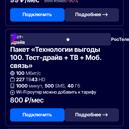
999 ₽/мес
-90%
Подключить
Подробнее —>
Тест-
РосТел
Драйв
Пакет «Технологии выгоды
100. Тест-драйв + ТВ + Моб.
связь»
100
Мбит/с
227
ТВ
43
HD
1000
минут,
500
SMS,
40
Гб
Wi-Fi роутер можно добавить к тарифу
800 ₽/мес
Подключить
Подробнее —>