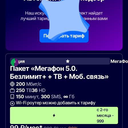
тарифа
Наш искусственный интеллект найдет
лучший тарифный план по указанным вами
параметрам
Подобрать тариф
Акция
МегаФо
Пакет «Мегафон 5.0.
Безлимит+ + ТВ + Моб. связь»
200
Мбит/с
250
ТВ
36
HD
150
минут,
300
SMS,
∞
Гб
Wi-Fi роутер можно добавить к тарифу
с 2-го
месяца -
999
99 ₽/мес*