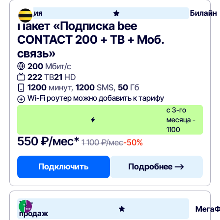
Акция
Билайн
Пакет «Подписка bee
CONTACT 200 + ТВ + Моб.
связь»
200
Мбит/с
222
ТВ
21
HD
1200
минут,
1200
SMS,
50
Гб
Wi-Fi роутер можно добавить к тарифу
с 3-го
месяца -
1100
550 ₽/мес*
1 100 ₽/мес
-50%
Подключить
Подробнее —>
Хит
Мега
продаж