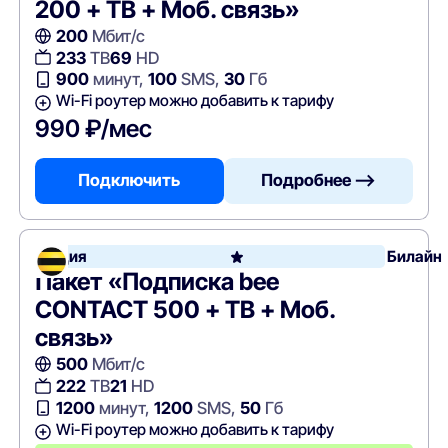
200 + ТВ + Моб. связь»
200
Мбит/с
233
ТВ
69
HD
900
минут,
100
SMS,
30
Гб
Wi-Fi роутер можно добавить к тарифу
990 ₽/мес
Подключить
Подробнее —>
Акция
Билайн
Пакет «Подписка bee
CONTACT 500 + ТВ + Моб.
связь»
500
Мбит/с
222
ТВ
21
HD
1200
минут,
1200
SMS,
50
Гб
Wi-Fi роутер можно добавить к тарифу