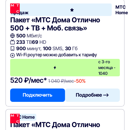
Хит
МТС
продаж
Home
Пакет «МТС Дома Отлично
500 + ТВ + Моб. связь»
500
Мбит/с
233
ТВ
69
HD
900
минут,
100
SMS,
30
Гб
Wi-Fi роутер можно добавить к тарифу
с 3-го
месяца -
1040
520 ₽/мес*
1 040 ₽/мес
-50%
Подключить
Подробнее —>
МТС Home
Пакет «МТС Дома Отлично