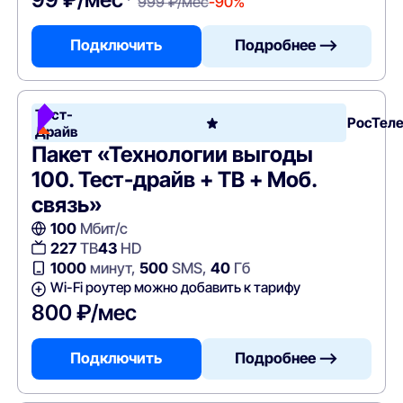
999 ₽/мес
-90%
Подключить
Подробнее —>
Тест-
РосТел
Драйв
Пакет «Технологии выгоды
100. Тест-драйв + ТВ + Моб.
связь»
100
Мбит/с
227
ТВ
43
HD
1000
минут,
500
SMS,
40
Гб
Wi-Fi роутер можно добавить к тарифу
800 ₽/мес
Подключить
Подробнее —>