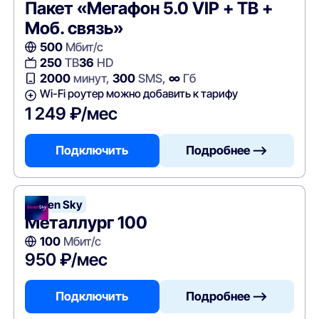
Пакет «Мегафон 5.0 VIP + ТВ +
Моб. связь»
500
Мбит/с
250
ТВ
36
HD
2000
минут,
300
SMS,
∞
Гб
Wi-Fi роутер можно добавить к тарифу
1 249 ₽/мес
Подключить
Подробнее —>
Seven Sky
Металлург 100
100
Мбит/с
950 ₽/мес
Подключить
Подробнее —>