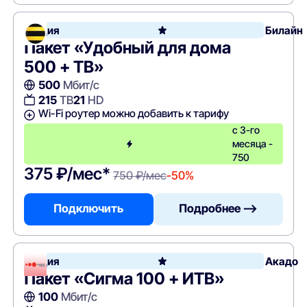
Акция
Билайн
Пакет «Удобный для дома
500 + ТВ»
500
Мбит/с
215
ТВ
21
HD
Wi-Fi роутер можно добавить к тарифу
с 3-го
месяца -
750
375 ₽/мес*
750 ₽/мес
-50%
Подключить
Подробнее —>
Акция
Акадо
Пакет «Сигма 100 + ИТВ»
100
Мбит/с