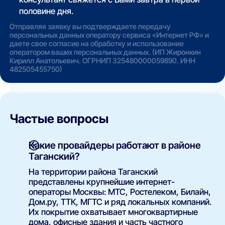
половине дня.
Отправляя заявку вы подтверждаете передачу
персональных данных оператору сервиса «Интернет РФ» и
даете свое согласие на обработку и использование
оператором ваших персональных данных. (ИП Жиронкин
Кирилл Анатольевич. ОГРНИП 325480000059890. ИНН
482505455750)
Частые вопросы
Какие провайдеры работают в районе
Таганский?
На территории района Таганский
представлены крупнейшие интернет-
операторы Москвы: МТС, Ростелеком, Билайн,
Дом.ру, ТТК, МГТС и ряд локальных компаний.
Их покрытие охватывает многоквартирные
дома, офисные здания и часть частного