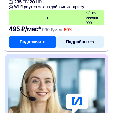
235
ТВ
120
HD
Wi-Fi роутер можно добавить к тарифу
с 3-го
месяца -
990
495 ₽/мес*
990 ₽/мес
-50%
Подключить
Подробнее —>