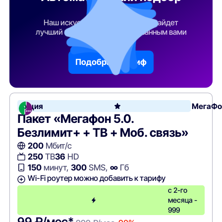
тарифа
Наш искусственный интеллект найдет
лучший тарифный план по указанным вами
параметрам
Подобрать тариф
Акция
МегаФо
Пакет «Мегафон 5.0.
Безлимит+ + ТВ + Моб. связь»
200
Мбит/с
250
ТВ
36
HD
150
минут,
300
SMS,
∞
Гб
Wi-Fi роутер можно добавить к тарифу
с 2-го
месяца -
999
99 ₽/мес*