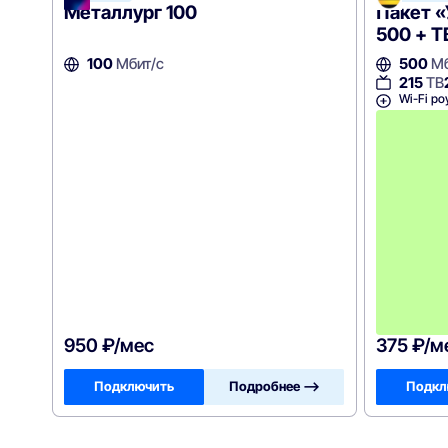
Металлург 100
Пакет 
500 + Т
100
Мбит/с
500
Мб
215
ТВ
Wi-Fi ро
950 ₽/мес
375 ₽/м
Подключить
Подробнее —>
Подкл