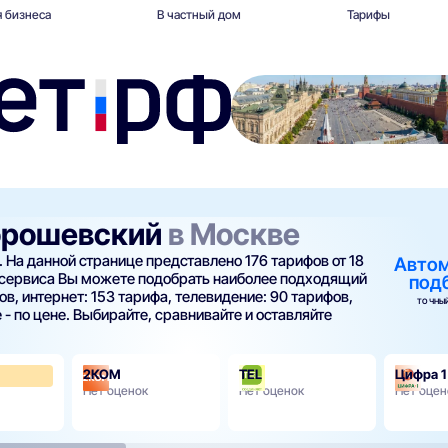
 бизнеса
В частный дом
Тарифы
Хорошевский
в Москве
 На данной странице представлено 176 тарифов от 18
Авто
 сервиса Вы можете подобрать наиболее подходящий
под
в, интернет: 153 тарифа, телевидение: 90 тарифов,
ТОЧНЫЙ
 - по цене. Выбирайте, сравнивайте и оставляйте
2КОМ
TEL
Цифра 1
3.7
Нет оценок
Нет оценок
Нет оцен