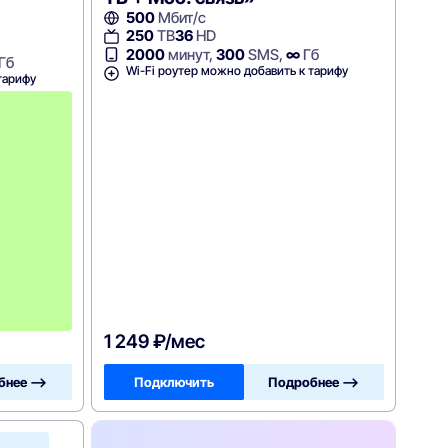
500
Мбит/с
250
ТВ
36
HD
2000
минут,
300
SMS,
∞
Гб
Гб
Wi-Fi роутер можно добавить к тарифу
тарифу
с
3
-
г
о
м
е
с
я
ц
а
-
1
1
0
0
1 249 ₽/мес
бнее —>
Подключить
Подробнее —>
Акадо