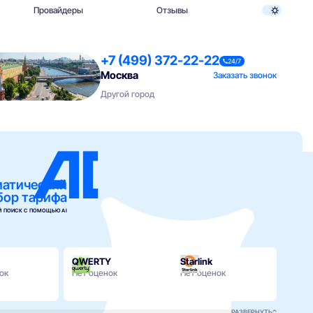
Провайдеры
Отзывы
+7 (499) 372-22-22
24/7
Москва
Заказать звонок
Другой город
матический
бор тарифа
 ПОИСК С ПОМОЩЬЮ AI
QWERTY
Starlink
ок
Нет оценок
Нет оценок
Seve
300 о
РАЗВЕРНУТЬ