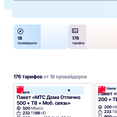
18
176
провайдеров
тарифов
176 тарифов
от 18 провайдеров
Хит
МТС Home
МТС
продаж
Hom
Пакет 
Пакет «МТС Дома Отлично
200 + Т
500 + ТВ + Моб. связь»
200
Мб
500
Мбит/с
233
ТВ
233
ТВ
69
HD
900
ми