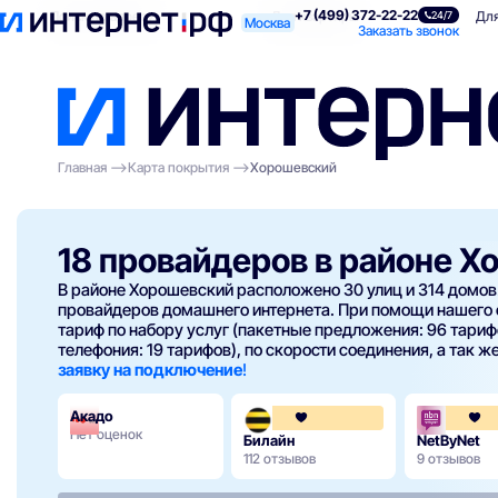
+7 (499) 372-22-22
Поиск по адресу
Для квартиры
Для
24/7
Москва
Заказать звонок
Главная
Карта покрытия
Хорошевский
18 провайдеров в районе 
В районе Хорошевский расположено 30 улиц и 314 домов.
провайдеров домашнего интернета. При помощи нашего
тариф по набору услуг (пакетные предложения: 96 тарифо
телефония: 19 тарифов), по скорости соединения, а так же
заявку на подключение
!
Акадо
3.6
Нет оценок
Билайн
NetByNet
112 отзывов
9 отзывов