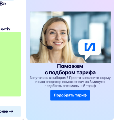
ТВ»
тарифу
с
3
-
г
о
м
е
с
Поможем
я
с подбором тарифа
ц
а
Запутались с выбором? Просто заполните форму
-
и наш оператор поможет вам за 3 минуты
подобрать оптимальный тариф
9
9
0
Подобрать тариф
бнее —>