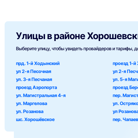
Улицы в районе Хорошевск
Выберите улицу, чтобы увидеть провайдеров и тарифы, 
прд. 1-й Ходынский
проезд 1-й
ул 2-я Песочная
ул 2-я Пес
ул. 3-я Песчаная
ул. 5-я Ма
проезд Аэропорта
проезд Бе
ул. Магистральная 4-я
пер. Магис
ул. Маргелова
ул. Остряк
ул. Розанова
ул Розанов
шс. Хорошёвское
пер. Чапае