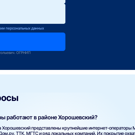
ю.
ется с Вами
нии персональных данных
оператору
зование
тольевич. ОГРНИП
росы
ры работают в районе Хорошевский?
а Хорошевский представлены крупнейшие интернет-операторы 
 Дом.ру, ТТК, МГТС и ряд локальных компаний. Их покрытие охв