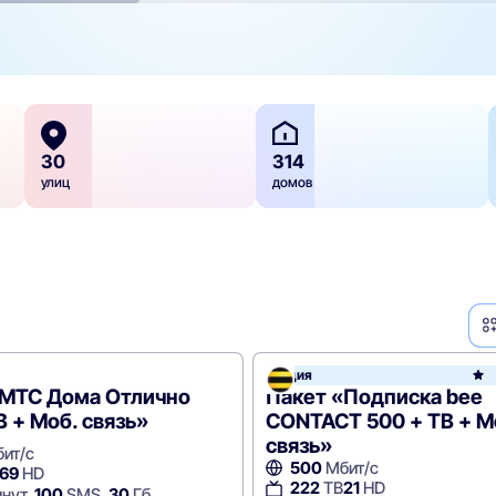
30
314
улиц
домов
Акция
e
«МТС Дома Отлично
Пакет «Подписка bee
В + Моб. связь»
CONTACT 500 + ТВ + М
связь»
ит/с
500
Мбит/с
69
HD
222
ТВ
21
HD
нут,
100
SMS,
30
Гб