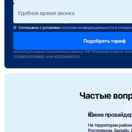
Полезно знать:
Предоставление консультации не обязывает Вас к подключени
Консультанты работают ежедневно с 10 до 22 часов.
Если свою заявку Вы отправили после 22:00, консультант свяж
завтра в первой половине дня.
Соглашаюсь с условиями
политики конфиденциальности в отноше
Отправляя заявку вы подтверждаете передачу персональных данных 
сервиса «Интернет РФ» и даете свое согласие на обработку и исполь
оператором ваших персональных данных. (ИП Жиронкин Кирилл Ана
325480000059890. ИНН 482505455750)
Частые воп
Какие провайде
На территории район
Ростелеком, Билайн,