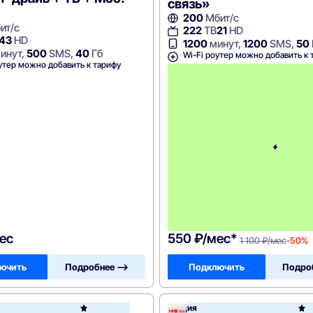
связь»
200
Мбит/с
ит/с
222
ТВ
21
HD
43
HD
1200
минут,
1200
SMS,
50
инут,
500
SMS,
40
Гб
Wi-Fi роутер можно добавить к 
утер можно добавить к тарифу
ес
550 ₽/мес*
1 100 ₽/мес
-50%
ючить
Подробнее —>
Подключить
Подро
Акция
Билайн