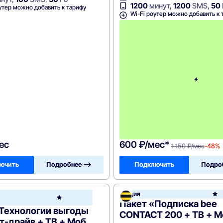
1200
минут,
1200
SMS,
50
утер можно добавить к тарифу
Wi-Fi роутер можно добавить к 
ес
600 ₽/мес*
1 150 ₽/мес
-48%
ючить
Подробнее —>
Подключить
Подро
он
Акция
РосТелеком
Пакет «Подписка bee
«Технологии выгоды
CONTACT 200 + ТВ + М
ст-драйв + ТВ + Моб.