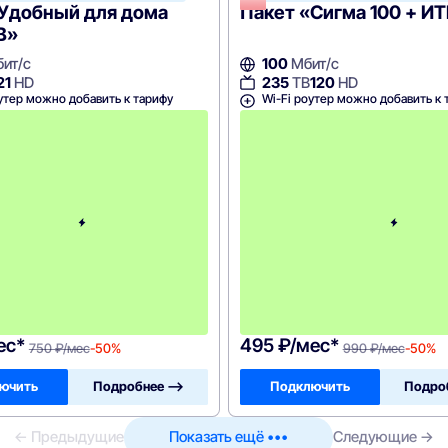
«Удобный для дома
Пакет «Сигма 100 + И
В»
ит/с
100
Мбит/с
21
HD
235
ТВ
120
HD
утер можно добавить к тарифу
Wi-Fi роутер можно добавить к 
с
3
-
г
о
м
е
с
я
ц
а
-
7
5
0
ес*
495 ₽/мес*
750 ₽/мес
-50%
990 ₽/мес
-50%
ючить
Подробнее —>
Подключить
Подро
← Предыдущие
Показать ещё •••
Следующие →