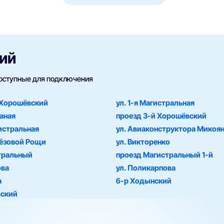
ий
доступные для подключения
 Хорошёвский
ул. 1-я Магистральная
чаная
проезд 3-й Хорошёвский
гистральная
ул. Авиаконструктора Микоя
рёзовой Рощи
ул. Викторенко
тральный
проезд Магистральный 1-й
ова
ул. Поликарпова
а
б-р Ходынский
вский