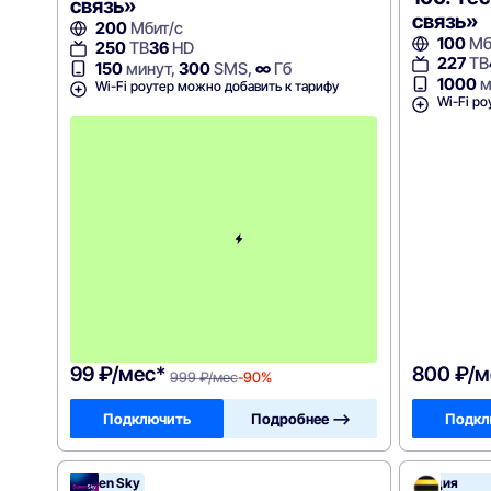
связь»
связь»
200
Мбит/с
100
Мб
250
ТВ
36
HD
227
ТВ
150
минут,
300
SMS,
∞
Гб
1000
м
Wi-Fi роутер можно добавить к тарифу
Wi-Fi ро
с
2
-
г
о
м
е
с
я
ц
а
-
9
9
9
99 ₽/мес*
800 ₽/м
999 ₽/мес
-90%
Подключить
Подробнее —>
Подкл
Seven Sky
Акция