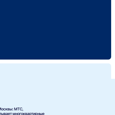
Москвы: МТС,
атывает многоквартирные