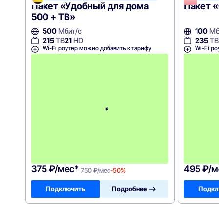
Пакет «Удобный для дома
Пакет «
500 + ТВ»
500
Мбит/с
100
Мб
215
ТВ
21
HD
235
ТВ
Wi-Fi роутер можно добавить к тарифу
Wi-Fi ро
с
3
-
г
о
м
е
с
я
ц
а
-
7
5
0
375 ₽/мес*
495 ₽/м
750 ₽/мес
-50%
Подключить
Подробнее —>
Подкл