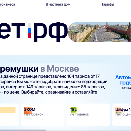
 бизнеса
В частный дом
Тарифы
Черемушки
в Москве
а данной странице представлено 164 тарифа от 17
Авто
 сервиса Вы можете подобрать наиболее подходящий
под
в, интернет: 149 тарифов, телевидение: 85 тарифов,
ТОЧНЫЙ
 - по цене. Выбирайте, сравнивайте и оставляйте
2КОМ
TEL
Цифра 1
3.7
Нет оценок
Нет оценок
Нет оцен