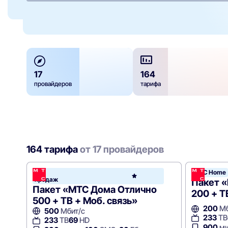
17
164
провайдеров
тарифа
164 тарифа
от 17 провайдеров
Хит
МТС Home
МТС
продаж
Hom
Пакет 
Пакет «МТС Дома Отлично
200 + Т
500 + ТВ + Моб. связь»
200
Мб
500
Мбит/с
233
ТВ
233
ТВ
69
HD
900
ми