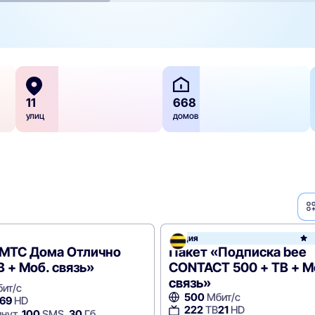
11
668
улиц
домов
Акция
e
«МТС Дома Отлично
Пакет «Подписка bee
В + Моб. связь»
CONTACT 500 + ТВ + М
связь»
ит/с
500
Мбит/с
69
HD
222
ТВ
21
HD
нут,
100
SMS,
30
Гб