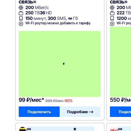
связь»
связь»
200
Мбит/с
200
Мб
250
ТВ
36
HD
222
ТВ
150
минут,
300
SMS,
∞
Гб
1200
м
Wi-Fi роутер можно добавить к тарифу
Wi-Fi ро
с
2
-
г
о
м
е
с
я
ц
а
-
9
9
9
99 ₽/мес*
550 ₽/м
999 ₽/мес
-90%
Подключить
Подробнее —>
Подкл
Акция
Акция
Билай