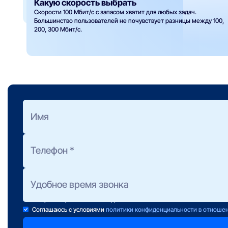
Какую скорость выбрать
Скорости 100 Мбит/с с запасом хватит для любых задач.
Большинство пользователей не почувствует разницы между 100,
200, 300 Мбит/с.
Оформить заявку
на подбор тарифа
Полезно знать:
Предоставление консультации не обязывает Вас к подключени
Консультанты работают ежедневно с 10 до 22 часов.
Если свою заявку Вы отправили после 22:00, консультант свяж
завтра в первой половине дня.
Соглашаюсь с условиями
политики конфиденциальности в отноше