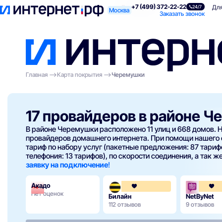
+7 (499) 372-22-22
Поиск по адресу
Для квартиры
Для
24/7
Москва
Заказать звонок
Главная
Карта покрытия
Черемушки
17 провайдеров в районе 
В районе Черемушки расположено 11 улиц и 668 домов. Н
провайдеров домашнего интернета. При помощи нашего
тариф по набору услуг (пакетные предложения: 87 тарифо
телефония: 13 тарифов), по скорости соединения, а так же
заявку на подключение
!
Акадо
3.6
Нет оценок
Билайн
NetByNet
112 отзывов
9 отзывов