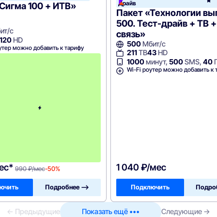
Драйв
Сигма 100 + ИТВ»
Пакет «Технологии в
500. Тест-драйв + ТВ +
ит/с
связь»
120
HD
500
Мбит/с
утер можно добавить к тарифу
211
ТВ
43
HD
с
1000
минут,
500
SMS,
40
3
Wi-Fi роутер можно добавить к 
-
г
о
м
е
с
я
ц
а
-
9
9
0
ес*
1 040 ₽/мес
990 ₽/мес
-50%
ючить
Подробнее —>
Подключить
Подро
← Предыдущие
Показать ещё •••
Следующие →