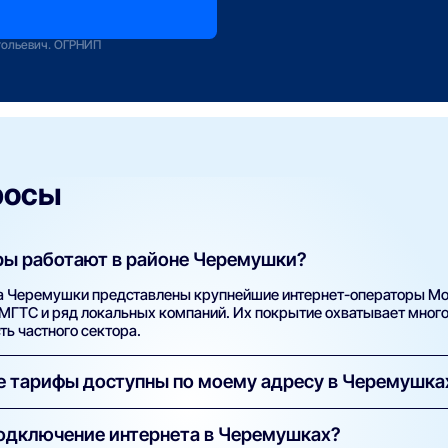
оператору
зование
тольевич. ОГРНИП
росы
ры работают в районе Черемушки?
а Черемушки представлены крупнейшие интернет-операторы Мо
, МГТС и ряд локальных компаний. Их покрытие охватывает мног
ть частного сектора.
ие тарифы доступны по моему адресу в Черемушка
й адрес (улицу и номер дома) в поиске на нашем сайте. Систем
подключение интернета в Черемушках?
ровайдеров и тарифов с указанием скорости, стоимости, наличи