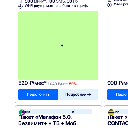
900
минут,
100
SMS,
30
Гб
Wi-Fi ро
Wi-Fi роутер можно добавить к тарифу
с
3
-
г
о
м
е
с
я
ц
а
-
1
0
4
0
520 ₽/мес*
990 ₽/м
1 040 ₽/мес
-50%
Подключить
Подробнее —>
Подкл
Акция
Акция
МегаФ
Пакет «Мегафон 5.0.
Пакет 
Безлимит+ + ТВ + Моб.
CONTACT