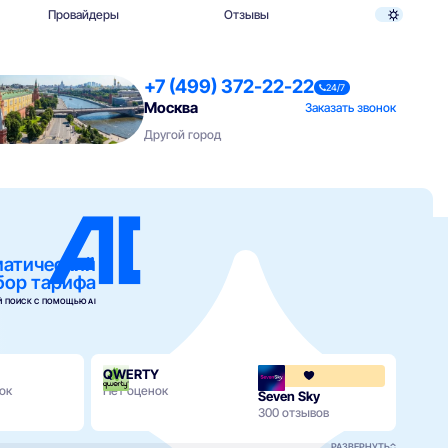
Провайдеры
Отзывы
+7 (499) 372-22-22
24/7
Москва
Заказать звонок
Другой город
матический
бор тарифа
 ПОИСК С ПОМОЩЬЮ AI
QWERTY
ок
Нет оценок
Seven Sky
ОнЛ
300 отзывов
330 о
РАЗВЕРНУТЬ