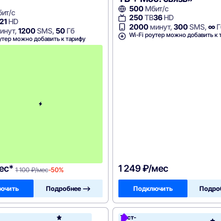
500
Мбит/с
ит/с
250
ТВ
36
HD
21
HD
2000
минут,
300
SMS,
∞
Г
инут,
1200
SMS,
50
Гб
Wi-Fi роутер можно добавить к 
утер можно добавить к тарифу
с
3
-
г
о
м
е
с
я
ц
а
-
1
1
0
0
ес*
1 249 ₽/мес
1 100 ₽/мес
-50%
ючить
Подробнее —>
Подключить
Подро
н
Тест-
Акадо