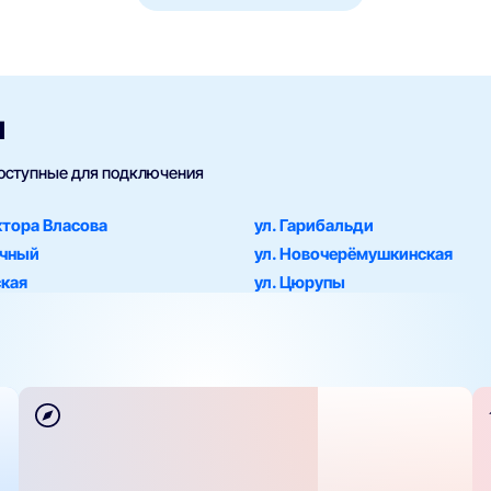
и
доступные для подключения
ктора Власова
ул. Гарибальди
учный
ул. Новочерёмушкинская
ская
ул. Цюрупы