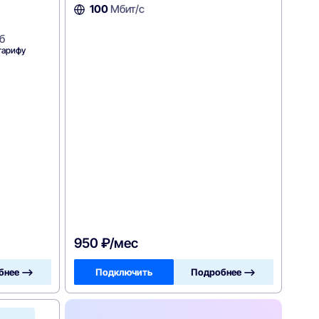
100
Мбит/с
б
тарифу
950 ₽/мес
бнее —>
Подключить
Подробнее —>
ОнЛайм