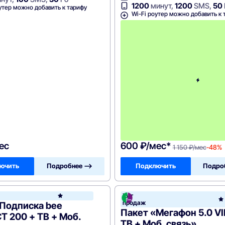
1200
минут,
1200
SMS,
50
утер можно добавить к тарифу
Wi-Fi роутер можно добавить к 
ес
600 ₽/мес*
1 150 ₽/мес
-48%
ючить
Подробнее —>
Подключить
Подро
он
Хит
Билайн
продаж
«Подписка bee
Пакет «Мегафон 5.0 VI
 200 + ТВ + Моб.
ТВ + Моб. связь»