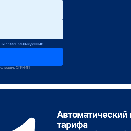
ю.
ется с Вами
нии персональных данных
оператору
зование
тольевич. ОГРНИП
Автоматический 
тарифа