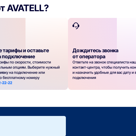
от AVATELL?
е тарифы и оставьте
Дождитесь звонка
а подключение
от оператора
рифы по скорости, стоимости
Ответьте на звонок специалиста на
ельным опциям. Выберите нужный
контакт-центра, чтобы получить ко
заявку на подключение или
и назначить удобные для вас дату и
по бесплатному номеру
подключения
2-22-22