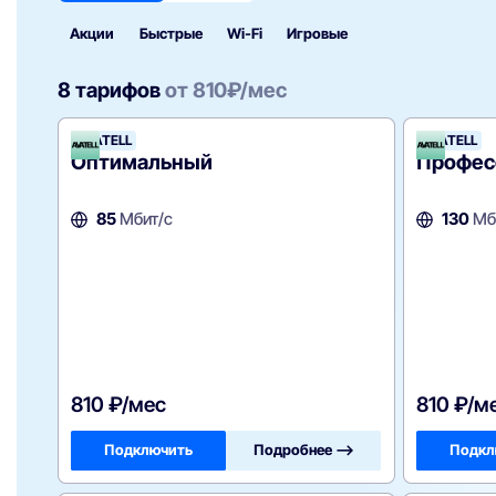
Акции
Быстрые
Wi‑Fi
Игровые
8 тарифов
от
810
₽/мес
AVATELL
AVATELL
Оптимальный
Профес
85
Мбит/с
130
Мб
810 ₽/мес
810 ₽/м
Подключить
Подробнее —>
Подкл