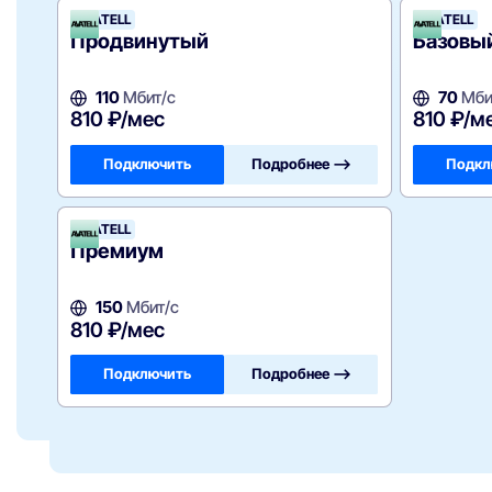
AVATELL
AVATELL
Продвинутый
Базовы
110
Мбит/с
70
Мби
810 ₽/мес
810 ₽/м
Подключить
Подробнее —>
Подкл
AVATELL
Премиум
150
Мбит/с
810 ₽/мес
Подключить
Подробнее —>