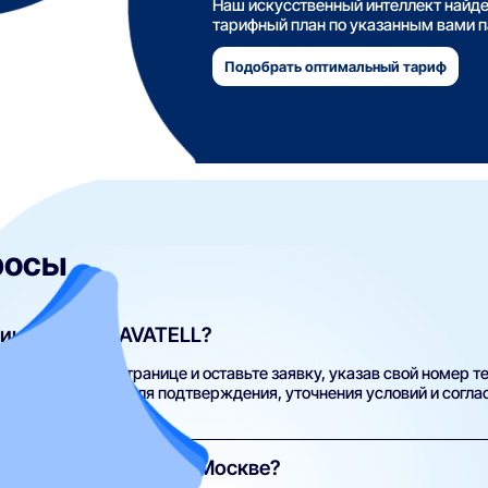
Наш искусственный интеллект найд
тарифный план по указанным вами 
Подобрать оптимальный тариф
росы
интернет от AVATELL?
тариф на этой странице и оставьте заявку, указав свой номер т
вяжется с вами для подтверждения, уточнения условий и соглас
едлагает AVATELL в Москве?