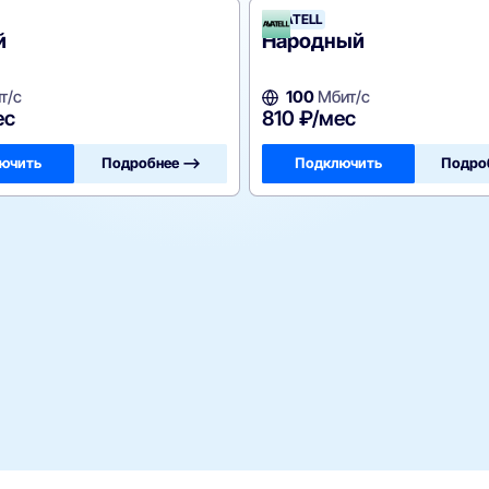
AVATELL
й
Народный
т/с
100
Мбит/с
ес
810 ₽/мес
ючить
Подробнее —>
Подключить
Подро