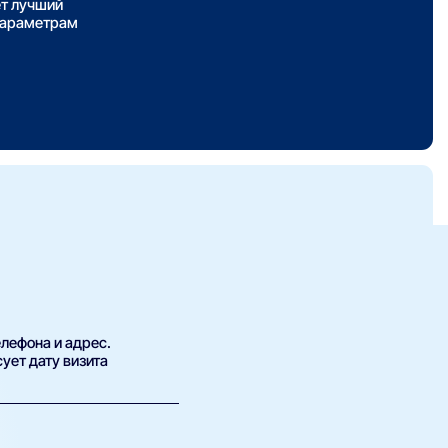
ет лучший
параметрам
елефона и адрес.
ует дату визита