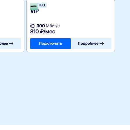
AVATELL
VIP
300
Мбит/с
810 ₽/мес
бнее —>
Подключить
Подробнее —>