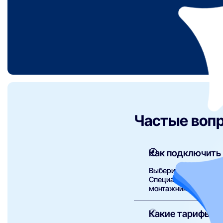
Частые воп
Как подключить 
Выберите подходящий 
Специалист AVATELL с
монтажника.
Какие тарифы пр