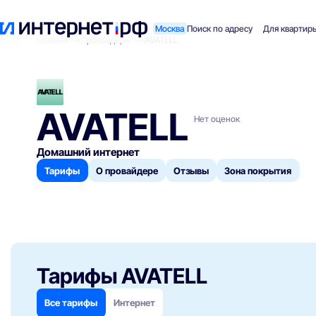
Москва
Поиск по адресу
Для квартир
Главная
Провайдеры
AVATELL
AVATELL
Нет оценок
Домашний интернет
Тарифы
О провайдере
Отзывы
Зона покрытия
Тарифы AVATELL
Все тарифы
Интернет