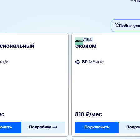
ТОЧНЫЙ
Любые усл
AVATELL
сиональный
Эконом
ит/с
60
Мбит/с
ес
810 ₽/мес
ючить
Подробнее —>
Подключить
Подро