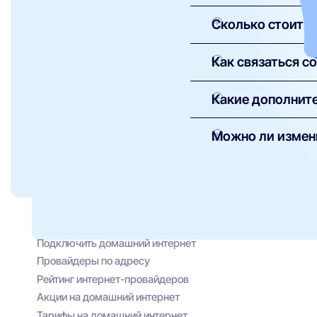
В Москве доступны та
Сколько стоит п
плана можно подключ
предложения — в кар
Подключение большинс
Как связаться с
описании. Абонентска
Контакты службы под
Какие дополните
запрос через нашу 
Провайдер предлагае
Можно ли измен
Интерактивное 
Домашнюю и мо
Да, смена тарифа во
техническую поддерж
Комплексы «умн
Специальные ак
Подключить домашний интернет
Провайдеры по адресу
Рейтинг интернет-провайдеров
Акции на домашний интернет
Тарифы на домашний интернет