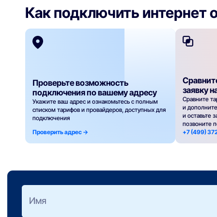
Как подключить интернет 
Сравнит
Проверьте возможность
заявку н
подключения по вашему адресу
Сравните та
Укажите ваш адрес и ознакомьтесь с полным
и дополнит
списком тарифов и провайдеров, доступных для
и оставьте 
подключения
позвоните 
Проверить адрес ->
+7 (499) 37
Оформить заявку
на подбор тарифа