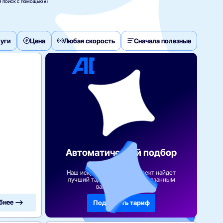
 ПОИСК С ПОМОЩЬЮ AI
уги
Цена
Любая скорость
Сначала полезные
Автоматический подбор
тарифа
Наш искусственный интеллект найдет
лучший тарифный план по указанным
вами параметрам
бнее —>
Подобрать тариф