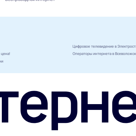
Цифровое телевидение в Электрост
 цена!
Операторы интернета в Всеволожс
ни