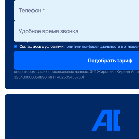
Полезно знать:
Предоставление консультации не обязывает Вас к подключени
Консультанты работают ежедневно с 10 до 22 часов.
Если свою заявку Вы отправили после 22:00, консультант свяж
завтра в первой половине дня.
Соглашаюсь с условиями
политики конфиденциальности в отноше
Отправляя заявку вы подтверждаете передачу персональных данных 
сервиса «Интернет РФ» и даете свое согласие на обработку и исполь
оператором ваших персональных данных. (ИП Жиронкин Кирилл Ана
325480000059890. ИНН 482505455750)