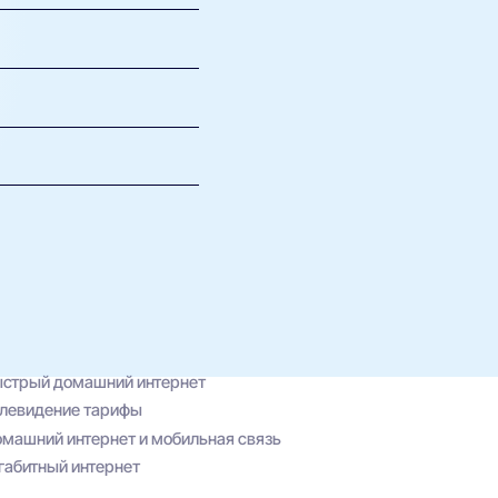
исимости от выбранного
Все актуальные
дования это указано в
йсе сайта.
акже вы можете оставить
ELL или по обращению в
провайдера.
стрый домашний интернет
левидение тарифы
машний интернет и мобильная связь
габитный интернет