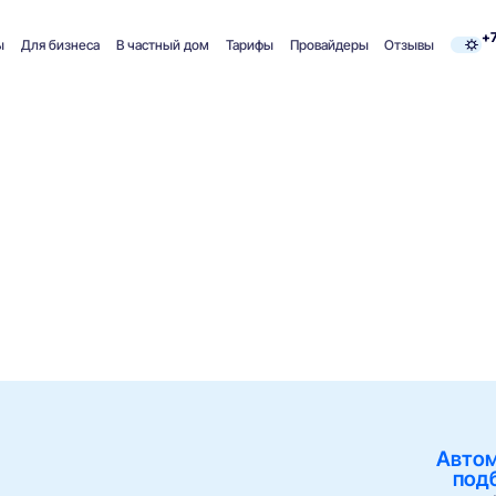
+7
ы
Для бизнеса
В частный дом
Тарифы
Провайдеры
Отзывы
Авто
под