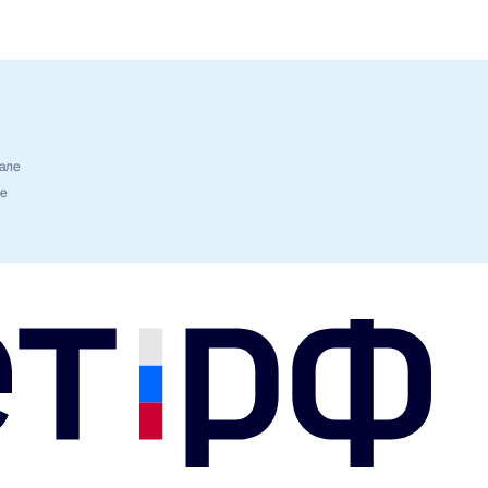
але
ке