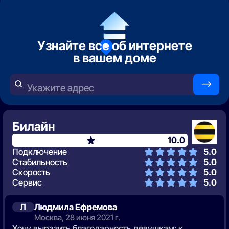
Узнайте все об интернете
в вашем доме
—>
Укажите адрес
Билайн
10.0
Подключение
5.0
Стабильность
5.0
Скорость
5.0
Сервис
5.0
Л
Людмила Ефремова
Москва, 28 июня 2021 г.
Хочу выразить благодарность девушкам: к