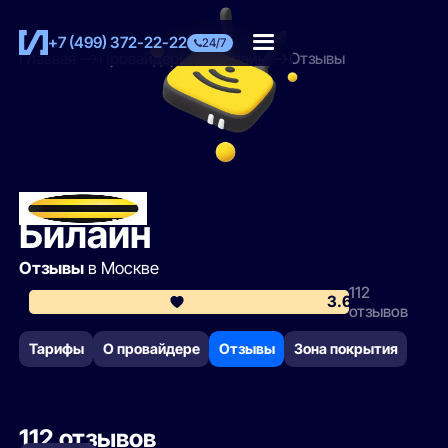
+7 (499) 372-22-22
24/7
Главная
Провайдеры
Билайн
Отзывы
Билайн
Отзывы
в Москве
112
3.6
отзывов
Тарифы
О провайдере
Отзывы
Зона покрытия
112 отзывов