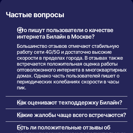
Частые вопросы
Что пишут пользователи о качестве
интернета Билайн в Москве?
Большинство отзывов отмечают стабильную
работу сети 4G/5G и достаточно высокие
скорости в пределах города. В отзывах также
встречается положительная оценка работы
оптоволоконного интернета в многоквартирных
домах. Однако часть пользователей пишет о
периодических колебаниях скорости в часы
пик.
Как оценивают техподдержку Билайн?
Пользователи чаще всего отмечают, что
Какие жалобы чаще всего встречаются?
службы поддержки Билайн отвечают быстро и
помогают с базовыми проблемами. В
Среди негативных отзывов чаще всего
Есть ли положительные отзывы об
некоторых отзывах упоминают затянутые
упоминают: