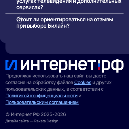
услугах телевидения и дополнительных
сроки решения сложных технических
задержки при прохождении заявки на
сервисах?
вопросов.
подключение;
Да. Многие пользователи положительно
Стоит ли ориентироваться на отзывы
сложности с оформлением или сменой
отзываются о встроенной IPTV-платформе,
при выборе Билайн?
тарифа;
удобстве мобильного приложения и
дополнительных сервисах Билайн (антивирус,
в отдельных районах Москвы низкая
Отзывы дают общее представление о сильных
облачное хранилище).
скорость или нестабильный сигнал.
и слабых сторонах провайдера, но они
субъективны и могут различаться в
зависимости от района Москвы, выбранного
тарифа и типа подключения. Лучший способ —
сравнить отзывы с собственными
потребностями и, при возможности, уточнить
вопросы у техподдержки Билайн перед
Продолжая использовать наш сайт, вы даете
подключением.
согласие на обработку файлов
Cookies
и других
пользовательских данных, в соответствии с
Политикой конфиденциальности
и
Пользовательским соглашением
© Интернет РФ 2025-2026
Дизайн сайта — Raketa Design