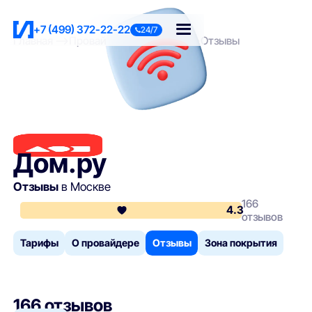
+7 (499) 372-22-22
24/7
Главная
Провайдеры
Дом.ру
Отзывы
Дом.ру
Отзывы
в Москве
166
4.3
отзывов
Тарифы
О провайдере
Отзывы
Зона покрытия
166 отзывов