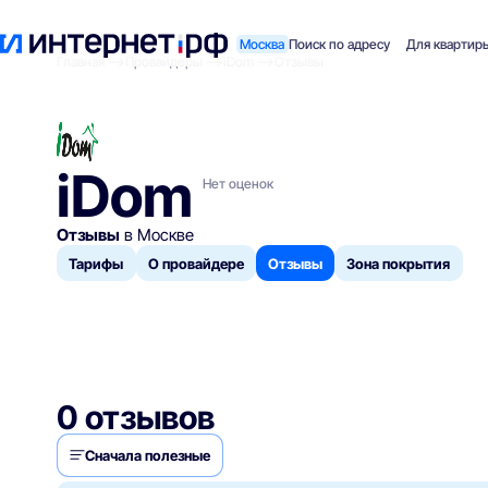
Москва
Поиск по адресу
Для квартир
Главная
Провайдеры
iDom
Отзывы
iDom
Нет оценок
Отзывы
в Москве
Тарифы
О провайдере
Отзывы
Зона покрытия
0 отзывов
Сначала полезные