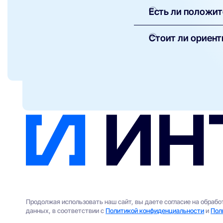
Среди негативных от
Есть ли положит
задержки при п
сложности с оф
Да. Многие пользова
Стоит ли ориент
приложения и дополн
в отдельных рай
Отзывы дают общее п
различаться в завис
сравнить отзывы с с
перед подключением
Продолжая использовать наш сайт, вы даете согласие на обраб
данных, в соответствии с
Политикой конфиденциальности
и
Пол