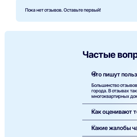
Пока нет отзывов. Оставьте первый!
Частые воп
Что пишут польз
Большинство отзывов
города. В отзывах та
многоквартирных дом
Как оценивают 
Пользователи чаще в
Какие жалобы ч
проблемами. В некот