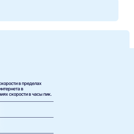
скорости в пределах
интернета в
иях скорости в часы пик.
помогают с базовыми
нических вопросов.