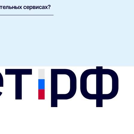
ительных сервисах?
обстве мобильного
субъективны и могут
я. Лучший способ —
сы у техподдержки iDom