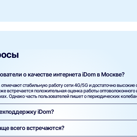
росы
ователи о качестве интернета iDom в Москве?
 отмечают стабильную работу сети 4G/5G и достаточно высокие 
кже встречается положительная оценка работы оптоволоконного 
ах. Однако часть пользователей пишет о периодических колебан
техподдержку iDom?
сего отмечают, что службы поддержки iDom отвечают быстро и 
аще всего встречаются?
орых отзывах упоминают затянутые сроки решения сложных тех