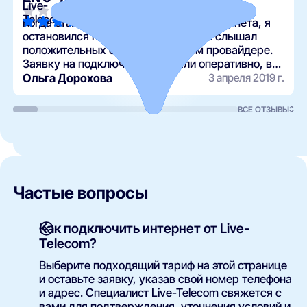
Когда стал вопрос о подключении интернета, я
остановился на Live-Telecom. Много слышал
положительных отзывов о данном провайдере.
Заявку на подключение приняли оперативно, в
назначенное время прибыли мастера и быстро …
Ольга Дорохова
3 апреля 2019 г.
ВСЕ ОТЗЫВЫ
Частые вопросы
Как подключить интернет от Live-
Telecom?
Выберите подходящий тариф на этой странице
и оставьте заявку, указав свой номер телефона
и адрес. Специалист Live-Telecom свяжется с
вами для подтверждения, уточнения условий и