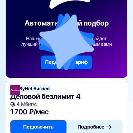
Автоматический подбор
тарифа
Наш искусственный интеллект найдет
лучший тарифный план по указанным вами
параметрам
Подобрать тариф
NetByNet Бизнес
Деловой безлимит 4
4
Мбит/с
1 700 ₽/мес
Подключить
Подробнее —>