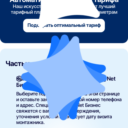
Наш искусственный интеллект найдет лучший
тарифный план по указанным вами параметрам
Подобрать оптимальный тариф
Частые вопросы
Как подключить интернет от NetByNet
Бизнес?
Выберите подходящий тариф на этой странице
и оставьте заявку, указав свой номер телефона
и адрес. Специалист NetByNet Бизнес
свяжется с вами для подтверждения,
уточнения условий и согласует дату визита
монтажника.