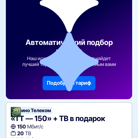
Автоматический подбор
тарифа
Наш искусственный интеллект найдет
лучший тарифный план по указанным вами
параметрам
Подобрать тариф
Тушино Телеком
«ТТ — 150» + ТВ в подарок
150
Мбит/с
20
ТВ