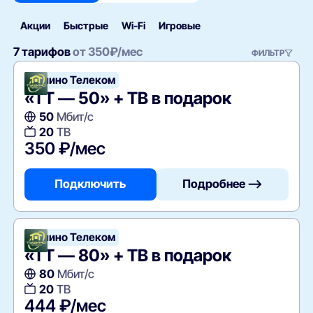
Акции
Быстрые
Wi‑Fi
Игровые
7 тарифов
от
350
₽/мес
ФИЛЬТР
Тушино Телеком
«ТТ — 50» + ТВ в подарок
50
Мбит/с
20
ТВ
350 ₽/мес
Подключить
Подробнее —>
Тушино Телеком
«ТТ — 80» + ТВ в подарок
80
Мбит/с
20
ТВ
444 ₽/мес