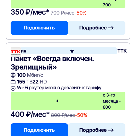
700
350 ₽/мес*
700 ₽/мес
-50%
Подключить
Подробнее —>
Акция
ТТК
Пакет «Всегда включен.
Зрелищный»
100
Мбит/с
155
ТВ
22
HD
Wi-Fi роутер можно добавить к тарифу
с 3-го
месяца -
800
400 ₽/мес*
800 ₽/мес
-50%
Подключить
Подробнее —>