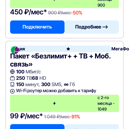
900
450 ₽/мес*
900 ₽/мес
-50%
Подключить
Подробнее —>
Акция
МегаФо
Пакет «Безлимит+ + ТВ + Моб.
связь»
100
Мбит/с
250
ТВ
68
HD
150
минут,
300
SMS,
∞
Гб
Wi-Fi роутер можно добавить к тарифу
с 2-го
месяца -
1049
99 ₽/мес*
1 049 ₽/мес
-91%