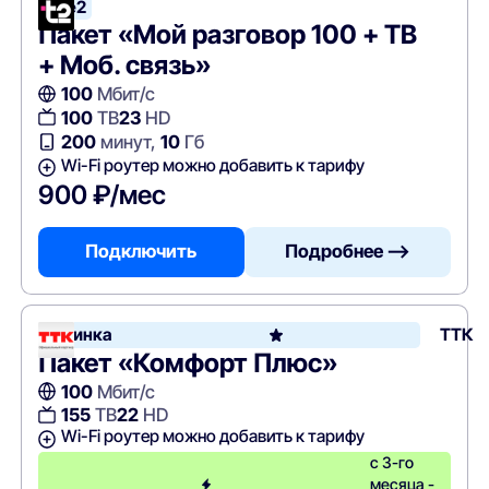
Tele2
Пакет «Мой разговор 100 + ТВ
+ Моб. связь»
100
Мбит/с
100
ТВ
23
HD
200
минут,
10
Гб
Wi-Fi роутер можно добавить к тарифу
900 ₽/мес
Подключить
Подробнее —>
Новинка
ТТК
Пакет «Комфорт Плюс»
100
Мбит/с
155
ТВ
22
HD
Wi-Fi роутер можно добавить к тарифу
с 3-го
месяца -