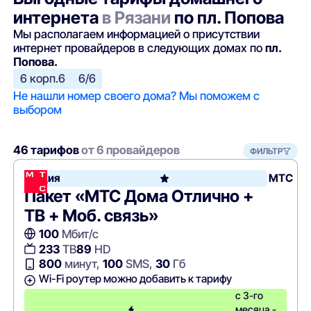
интернета
в Рязани
по пл. Попова
Мы располагаем информацией о присутствии
интернет провайдеров в следующих домах по
пл.
Попова.
6 корп.6
6/6
Не нашли номер своего дома? Мы поможем с
выбором
46 тарифов
от 6 провайдеров
ФИЛЬТР
Акция
МТС
Пакет «МТС Дома Отлично +
ТВ + Моб. связь»
100
Мбит/с
233
ТВ
89
HD
800
минут,
100
SMS,
30
Гб
Wi-Fi роутер можно добавить к тарифу
с 3-го
месяца -