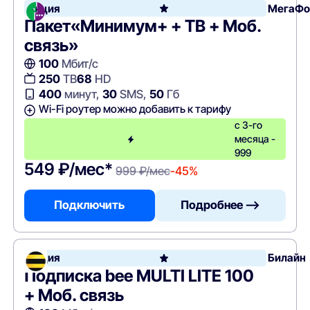
Акция
МегаФо
Пакет«Минимум+ + ТВ + Моб.
связь»
100
Мбит/с
250
ТВ
68
HD
400
минут,
30
SMS,
50
Гб
Wi-Fi роутер можно добавить к тарифу
с 3-го
месяца -
999
549 ₽/мес*
999 ₽/мес
-45%
Подключить
Подробнее —>
Акция
Билайн
Подписка bee MULTI LITE 100
+ Моб. связь