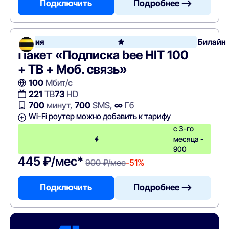
Подключить
Подробнее —>
Акция
Билайн
Пакет «Подписка bee HIT 100
+ ТВ + Моб. связь»
100
Мбит/с
221
ТВ
73
HD
700
минут,
700
SMS,
∞
Гб
Wi-Fi роутер можно добавить к тарифу
с 3-го
месяца -
900
445 ₽/мес*
900 ₽/мес
-51%
Подключить
Подробнее —>