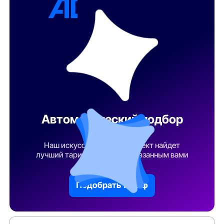
Автоматический подбор
тарифа
Наш искусственный интеллект найдет
лучший тарифный план по указанным вами
параметрам
Подобрать тариф