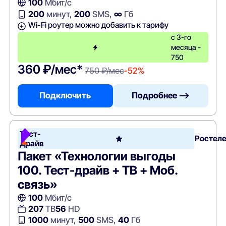
100
Мбит/с
200
минут,
200
SMS,
∞
Гб
Wi-Fi роутер можно добавить к тарифу
с 3-го
месяца -
750
360 ₽/мес*
750 ₽/мес
-52%
Подключить
Подробнее —>
Тест-
Ростел
Драйв
Пакет «Технологии выгоды
100. Тест-драйв + ТВ + Моб.
связь»
100
Мбит/с
207
ТВ
56
HD
1000
минут,
500
SMS,
40
Гб