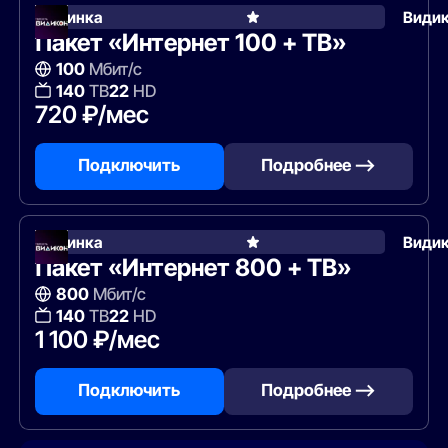
Новинка
Види
Пакет «Интернет 100 + ТВ»
100
Мбит/с
140
ТВ
22
HD
720 ₽/мес
Подключить
Подробнее —>
Новинка
Види
Пакет «Интернет 800 + ТВ»
800
Мбит/с
140
ТВ
22
HD
1 100 ₽/мес
Подключить
Подробнее —>