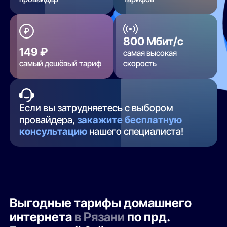
800 Мбит/с
149 ₽
самая высокая
самый дешёвый тариф
скорость
Если вы затрудняетесь с выбором
провайдера,
закажите бесплатную
консультацию
нашего специалиста!
Выгодные тарифы домашнего
интернета
в Рязани
по прд.