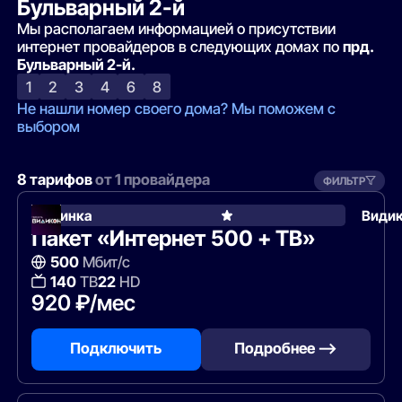
Бульварный 2-й
Мы располагаем информацией о присутствии
интернет провайдеров в следующих домах по
прд.
Бульварный 2-й.
1
2
3
4
6
8
Не нашли номер своего дома? Мы поможем с
выбором
8 тарифов
от 1 провайдера
ФИЛЬТР
Новинка
Види
Пакет «Интернет 500 + ТВ»
500
Мбит/с
140
ТВ
22
HD
920 ₽/мес
Подключить
Подробнее —>