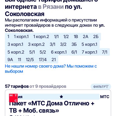
интернета
в Рязани
по ул.
Соколовская
Мы располагаем информацией о присутствии
интернет провайдеров в следующих домах по
ул.
Соколовская.
1
1 корп.1
1 корп.2
1/1
1/2
1В
2А
2Б
3 корп.1
3 корп.2
3/1
3/2
3Б
5 корп.1
5 корп.2
5/1
5/2
6 корп.1
6/1
7 корп.1
7/1
9А
11
12/5
17/4
21
Не нашли номер своего дома? Мы поможем с
выбором
57 тарифов
от 9 провайдеров
ФИЛЬТР
Акция
МТС
Пакет «МТС Дома Отлично +
ТВ + Моб. связь»