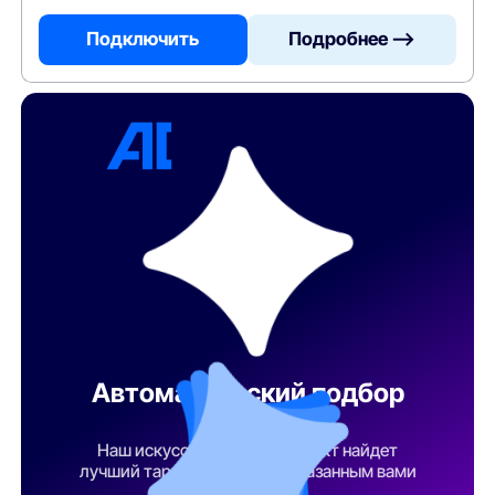
Подключить
Подробнее —>
Автоматический подбор
тарифа
Наш искусственный интеллект найдет
лучший тарифный план по указанным вами
параметрам