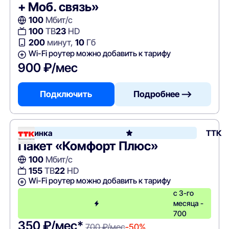
+ Моб. связь»
100
Мбит/с
100
ТВ
23
HD
200
минут,
10
Гб
Wi-Fi роутер можно добавить к тарифу
900 ₽/мес
Подключить
Подробнее —>
Новинка
ТТК
Пакет «Комфорт Плюс»
100
Мбит/с
155
ТВ
22
HD
Wi-Fi роутер можно добавить к тарифу
с 3-го
месяца -
700
350 ₽/мес*
700 ₽/мес
-50%