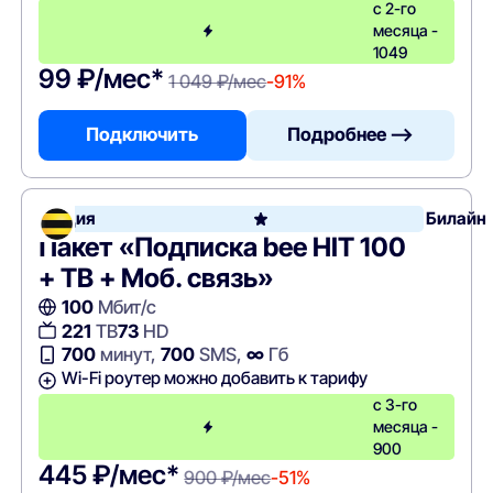
с 2-го
месяца -
1049
99 ₽/мес*
1 049 ₽/мес
-91%
Подключить
Подробнее —>
Акция
Билайн
Пакет «Подписка bee HIT 100
+ ТВ + Моб. связь»
100
Мбит/с
221
ТВ
73
HD
700
минут,
700
SMS,
∞
Гб
Wi-Fi роутер можно добавить к тарифу
с 3-го
месяца -
900
445 ₽/мес*
900 ₽/мес
-51%