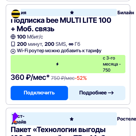
Акция
Билайн
Подписка bee MULTI LITE 100
+ Моб. связь
100
Мбит/с
200
минут,
200
SMS,
∞
Гб
Wi-Fi роутер можно добавить к тарифу
с 3-го
месяца -
750
360 ₽/мес*
750 ₽/мес
-52%
Подключить
Подробнее —>
Тест-
Ростел
Драйв
Пакет «Технологии выгоды