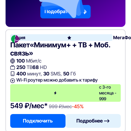
Подобрать тариф
Акция
МегаФо
Пакет«Минимум+ + ТВ + Моб.
связь»
100
Мбит/с
250
ТВ
68
HD
400
минут,
30
SMS,
50
Гб
Wi-Fi роутер можно добавить к тарифу
с 3-го
месяца -
999
549 ₽/мес*
999 ₽/мес
-45%
Подключить
Подробнее —>