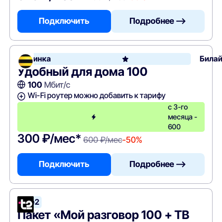
Подключить
Подробнее —>
Новинка
Била
Удобный для дома 100
100
Мбит/с
Wi-Fi роутер можно добавить к тарифу
с 3-го
месяца -
600
300 ₽/мес*
600 ₽/мес
-50%
Подключить
Подробнее —>
Tele2
Пакет «Мой разговор 100 + ТВ