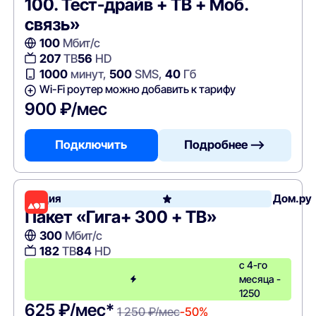
100. Тест-драйв + ТВ + Моб.
связь»
100
Мбит/с
207
ТВ
56
HD
1000
минут,
500
SMS,
40
Гб
Wi-Fi роутер можно добавить к тарифу
900 ₽/мес
Подключить
Подробнее —>
Акция
Дом.ру
Пакет «Гига+ 300 + ТВ»
300
Мбит/с
182
ТВ
84
HD
с 4-го
месяца -
1250
625 ₽/мес*
1 250 ₽/мес
-50%