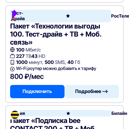
Тест-
РосТел
Драйв
Пакет «Технологии выгоды
100. Тест-драйв + ТВ + Моб.
связь»
100
Мбит/с
227
ТВ
43
HD
1000
минут,
500
SMS,
40
Гб
Wi-Fi роутер можно добавить к тарифу
800 ₽/мес
Подключить
Подробнее —>
Акция
Билайн
Пакет «Подписка bee
CONTACT 200 + ТВ + Моб.