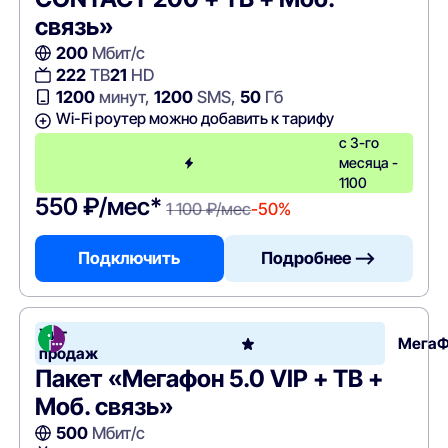
связь»
200
Мбит/с
222
ТВ
21
HD
1200
минут,
1200
SMS,
50
Гб
Wi-Fi роутер можно добавить к тарифу
с 3-го
месяца -
1100
550 ₽/мес*
1 100 ₽/мес
-50%
Подключить
Подробнее —>
Хит
Мега
продаж
Пакет «Мегафон 5.0 VIP + ТВ +
Моб. связь»
500
Мбит/с