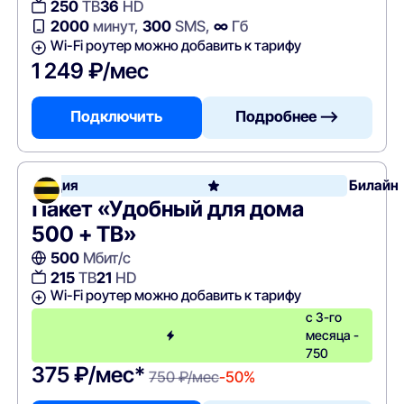
250
ТВ
36
HD
2000
минут,
300
SMS,
∞
Гб
Wi-Fi роутер можно добавить к тарифу
1 249 ₽/мес
Подключить
Подробнее —>
Акция
Билайн
Пакет «Удобный для дома
500 + ТВ»
500
Мбит/с
215
ТВ
21
HD
Wi-Fi роутер можно добавить к тарифу
с 3-го
месяца -
750
375 ₽/мес*
750 ₽/мес
-50%