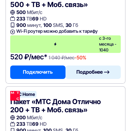
500 + ТВ + Моб. связь»
500
Мбит/с
233
ТВ
69
HD
900
минут,
100
SMS,
30
Гб
Wi-Fi роутер можно добавить к тарифу
с 3-го
месяца -
1040
520 ₽/мес*
1 040 ₽/мес
-50%
Подключить
Подробнее —>
МТС Home
Пакет «МТС Дома Отлично
200 + ТВ + Моб. связь»
200
Мбит/с
233
ТВ
69
HD
900
минут,
100
SMS,
30
Гб