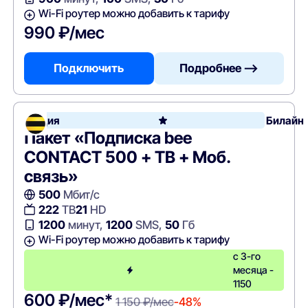
Wi-Fi роутер можно добавить к тарифу
990 ₽/мес
Подключить
Подробнее —>
Акция
Билайн
Пакет «Подписка bee
CONTACT 500 + ТВ + Моб.
связь»
500
Мбит/с
222
ТВ
21
HD
1200
минут,
1200
SMS,
50
Гб
Wi-Fi роутер можно добавить к тарифу
с 3-го
месяца -
1150
600 ₽/мес*
1 150 ₽/мес
-48%