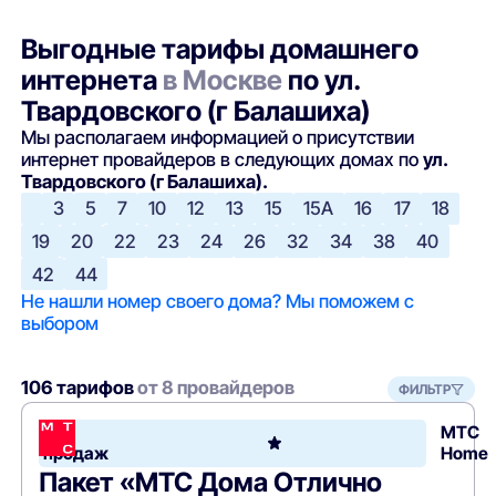
Выгодные тарифы домашнего
интернета
в Москве
по ул.
Твардовского (г Балашиха)
Мы располагаем информацией о присутствии
интернет провайдеров в следующих домах по
ул.
Твардовского (г Балашиха).
3
5
7
10
12
13
15
15А
16
17
18
19
20
22
23
24
26
32
34
38
40
42
44
Не нашли номер своего дома? Мы поможем с
выбором
106 тарифов
от 8 провайдеров
ФИЛЬТР
Хит
МТС
продаж
Home
Пакет «МТС Дома Отлично