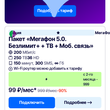
параметрам
Подобрать тариф
Акция
МегаФо
Пакет «Мегафон 5.0.
Безлимит+ + ТВ + Моб. связь»
200
Мбит/с
250
ТВ
36
HD
150
минут,
300
SMS,
∞
Гб
Wi-Fi роутер можно добавить к тарифу
с 2-го
месяца -
999
99 ₽/мес*
999 ₽/мес
-90%
Подключить
Подробнее —>