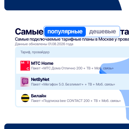
Самые
т
популярные
дешевые
Самые подключаемые тарифные планы в Москве у прова
Данные обновлены 01.08.2026 года
Тариф, провайдер
МТС Home
Пакет «МТС Дома Отлично 200 + ТВ + Моб. связь»
NetByNet
Пакет «Мегафон 5.0. Безлимит+ + ТВ + Моб. связь»
Билайн
Пакет «Подписка bee CONTACT 200 + ТВ + Моб. связь»