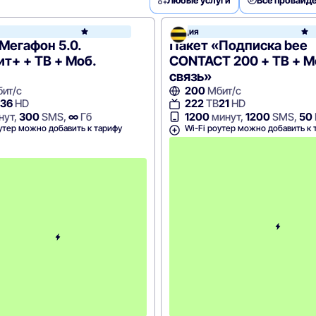
Акция
NetByNet
Мегафон 5.0.
Пакет «Подписка bee
т+ + ТВ + Моб.
CONTACT 200 + ТВ + М
связь»
ит/с
200
Мбит/с
36
HD
222
ТВ
21
HD
нут,
300
SMS,
∞
Гб
1200
минут,
1200
SMS,
50
утер можно добавить к тарифу
Wi-Fi роутер можно добавить к 
с
2
-
г
о
м
е
с
я
ц
а
-
9
9
9