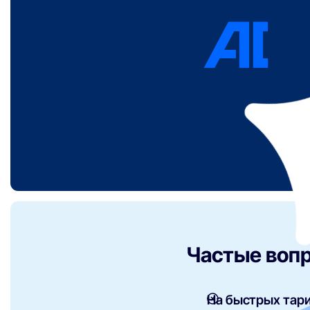
Частые вопр
На быстрых тар