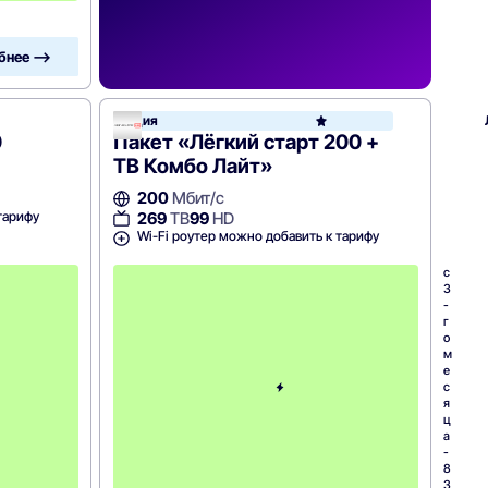
бнее —>
Акция
0
Пакет «Лёгкий старт 200 +
ТВ Комбо Лайт»
200
Мбит/с
тарифу
269
ТВ
99
HD
Wi-Fi роутер можно добавить к тарифу
с
с
3
3
-
-
г
г
о
о
м
м
е
е
с
с
я
я
ц
ц
а
а
-
-
6
8
0
3