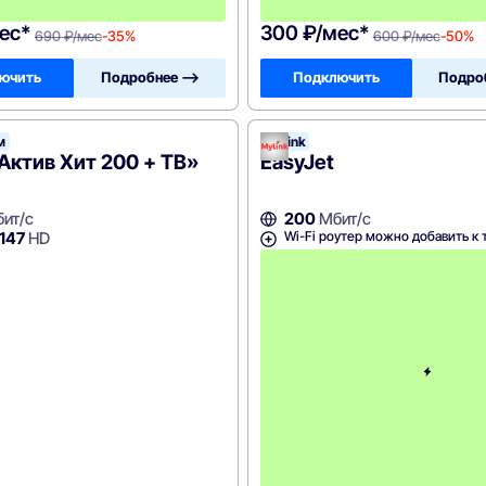
0
ес*
300 ₽/мес*
690 ₽/мес
-35%
600 ₽/мес
-50%
ючить
Подробнее —>
Подключить
Подро
м
Mylink
Актив Хит 200 + ТВ»
EasyJet
ит/с
200
Мбит/с
Wi-Fi роутер можно добавить к 
147
HD