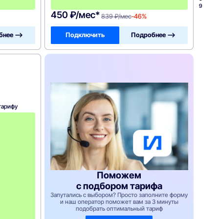
0
9
450 ₽/мес*
839 ₽/мес
-46%
бнее —>
Подключить
Подробнее —>
тарифу
с
7
-
г
о
м
е
с
Поможем
я
ц
с подбором тарифа
а
Запутались с выбором? Просто заполните форму
-
и наш оператор поможет вам за 3 минуты
4
подобрать оптимальный тариф
2
0