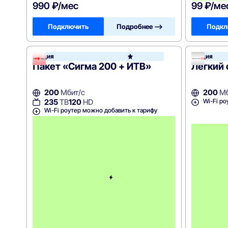
990 ₽/мес
99 ₽/ме
Подключить
Подробнее —>
Подкл
Акция
Акция
Акадо
Пакет «Сигма 200 + ИТВ»
Лёгкий 
200
Мбит/с
200
Мб
Wi-Fi ро
235
ТВ
120
HD
Wi-Fi роутер можно добавить к тарифу
с
3
-
г
о
м
е
с
я
ц
а
-
1
0
4