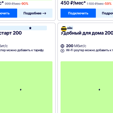
с*
450 ₽/мес*
999 ₽/мес
-90%
1 100 ₽/мес
-59%
ючить
Подробнее —>
Подключить
Подро
Билайн
ЛЕГЧЕLIFE
старт 200
Удобный для дома 20
ит/с
200
Мбит/с
утер можно добавить к тарифу
Wi-Fi роутер можно добавить к 
с
3
-
г
о
м
е
с
я
ц
а
-
6
9