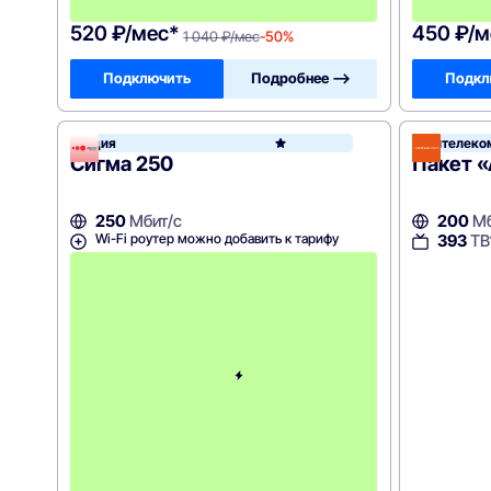
0
520 ₽/мес*
450 ₽/м
1 040 ₽/мес
-50%
Подключить
Подробнее —>
Подкл
Акция
Облтелеко
Акадо
Сигма 250
Пакет «
250
Мбит/с
200
Мб
Wi-Fi роутер можно добавить к тарифу
393
ТВ
с
3
-
г
о
м
е
с
я
ц
а
-
8
5
0