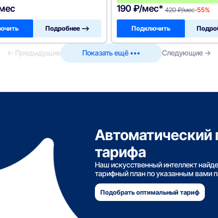
/мес
190 ₽/мес*
420 ₽/мес
-55%
ючить
Подробнее —>
Подключить
Подро
← Предыдущие
Показать ещё •••
Следующие →
Автоматический 
тарифа
Наш искусственный интеллект найд
тарифный план по указанным вами 
Подобрать оптимальный тариф