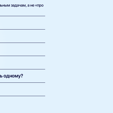
ьным задачам, а не «про
ям 4+. Кому нет: паре
тер с Wi-Fi 5/6 и
раз быстрее. Математика в
ома решает больше, чем
ть одному?
взять запас скорости и
вайдер с просадками
 доме тянет 100.