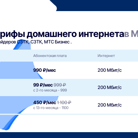
арифы домашнего интернета
в 
йдеров СЗТК, СЗТК, МТС Бизнес .
Абонентская плата
Интернет
990 ₽/мес
200 Мбит/с
99 ₽/мес
999 ₽
200 Мбит/с
с 2-го месяца - 999
450 ₽/мес
1 100 ₽
200 Мбит/с
с 13-го месяца - 1100