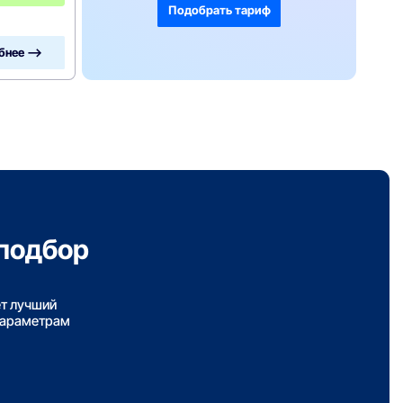
Подобрать тариф
бнее —>
подбор
ет лучший
параметрам