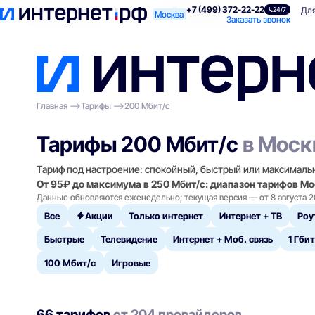
+7 (499) 372-22-22
Поиск по адресу
Для квартиры
Для
24/7
Москва
Заказать звонок
Главная
Тарифы
200 Мбит/с
Тарифы 200 Мбит/с
в Моск
Тариф под настроение: спокойный, быстрый или максималь
От 95₽ до максимума в 250 Мбит/с: диапазон тарифов М
Данные обновляются еженедельно; текущая версия — от 8 августа 2
Все
Акции
Только интернет
Интернет + ТВ
Роу
Быстрые
Телевидение
Интернет + Моб. связь
1 Гбит
100 Мбит/с
Игровые
66 тарифов
от 204 провайдеров