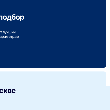
подбор
ет лучший
параметрам
скве