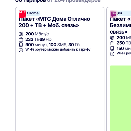
МТС Home
Акция
Пакет «МТС Дома Отлично
Пакет «
200 + ТВ + Моб. связь»
Безлими
связь»
200
Мбит/с
200
Мб
233
ТВ
69
HD
250
ТВ
900
минут,
100
SMS,
30
Гб
150
ми
Wi-Fi роутер можно добавить к тарифу
Wi-Fi ро