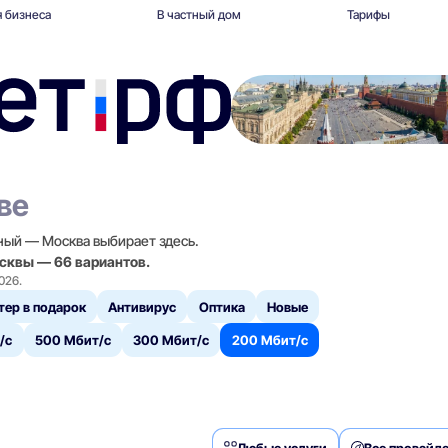
 бизнеса
В частный дом
Тарифы
ве
ный — Москва выбирает здесь.
осквы — 66 вариантов.
026.
тер в подарок
Антивирус
Оптика
Новые
/с
500 Мбит/с
300 Мбит/с
200 Мбит/с
Любые услуги
Все провайд