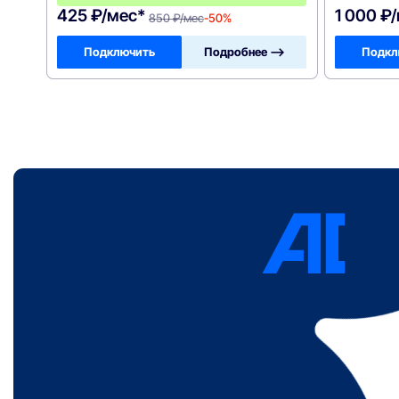
425 ₽/мес*
1 000 ₽
850 ₽/мес
-50%
Подключить
Подробнее —>
Подкл