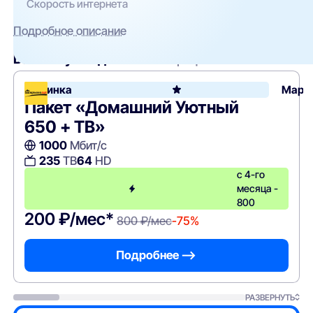
Скорость интернета
Подробное описание
Вам могут подойти
эти тарифы
Новинка
Марьи
Пакет «Домашний Уютный
650 + ТВ»
1000
Мбит/с
235
ТВ
64
HD
с 4-го
месяца -
800
200 ₽/мес*
800 ₽/мес
-75%
Подробнее —>
РАЗВЕРНУТЬ