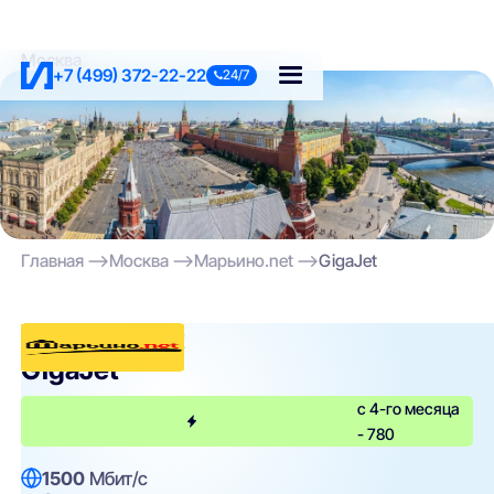
Москва
+7 (499) 372-22-22
24/7
Главная
Москва
Марьино.net
GigaJet
Марьино.net
GigaJet
с 4-го месяца
- 780
1500
Мбит/с