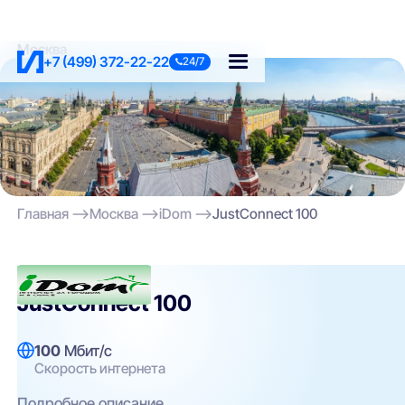
Москва
+7 (499) 372-22-22
24/7
Главная
Москва
iDom
JustConnect 100
iDom
JustConnect 100
100
Мбит/с
Скорость интернета
Подробное описание