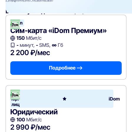
Вам могут подойти
эти тарифы
iDom
Сим-карта «iDom Премиум»
150
Мбит/с
-
минут,
-
SMS,
∞
Гб
2 200 ₽/мес
Подробнее —>
Для
юр.
iDom
лиц
Юридический
100
Мбит/с
2 990 ₽/мес