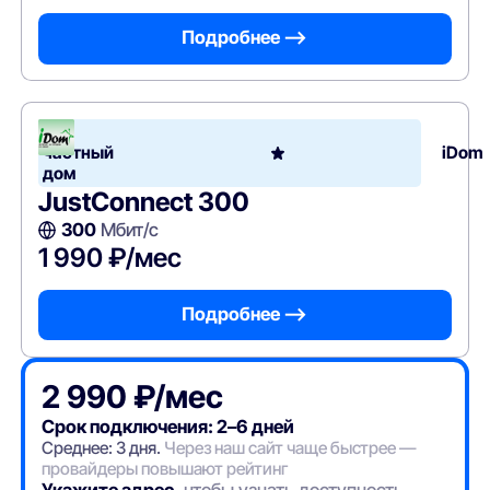
Подробнее —>
В
частный
iDom
дом
JustConnect 300
300
Мбит/с
1 990 ₽/мес
Подробнее —>
2 990 ₽/мес
Срок подключения: 2–6 дней
Среднее: 3 дня.
Через наш сайт чаще быстрее —
провайдеры повышают рейтинг
Укажите адрес
, чтобы узнать доступность