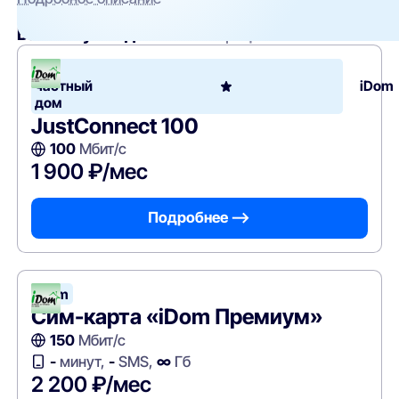
Вам могут подойти
эти тарифы
В
частный
iDom
дом
JustConnect 100
100
Мбит/с
1 900 ₽/мес
Подробнее —>
iDom
Сим-карта «iDom Премиум»
150
Мбит/с
-
минут,
-
SMS,
∞
Гб
2 200 ₽/мес