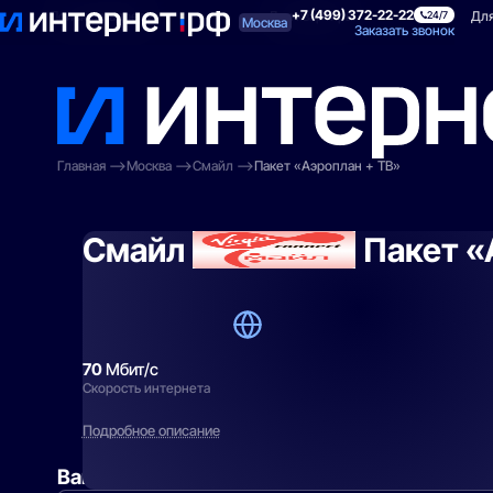
+7 (499) 372-22-22
Поиск по адресу
Для квартиры
Для
24/7
Москва
Заказать звонок
Главная
Москва
Смайл
Пакет «Аэроплан + ТВ»
Смайл
Пакет «
70
Мбит/с
Скорость интернета
Подробное описание
Вам могут подойти
эти тарифы