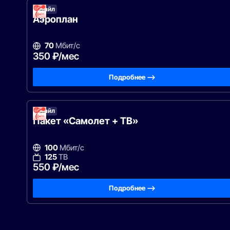
Смайл
Аэроплан
70
Мбит/с
350 ₽/мес
Подробнее —>
Смайл
Пакет «Самолет + ТВ»
100
Мбит/с
125
ТВ
550 ₽/мес
Подробнее —>