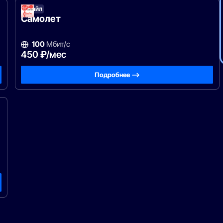
Смайл
Самолет
100
Мбит/с
450 ₽/мес
Подробнее —>