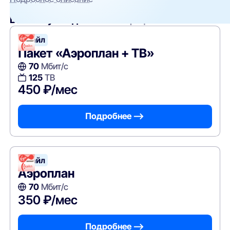
Вам могут подойти
эти тарифы
Смайл
Пакет «Аэроплан + ТВ»
70
Мбит/с
125
ТВ
450 ₽/мес
Подробнее —>
Смайл
Аэроплан
70
Мбит/с
350 ₽/мес
Подробнее —>