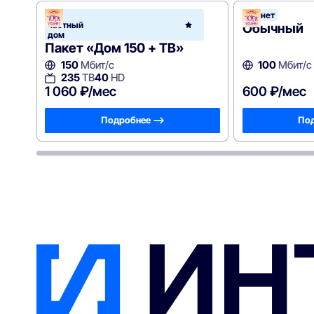
В
Уфанет
частный
Уфан
Обычный
дом
Пакет «Дом 150 + ТВ»
150
Мбит/с
100
Мбит/с
235
ТВ
40
HD
1 060 ₽/мес
600 ₽/мес
Подробнее —>
Под