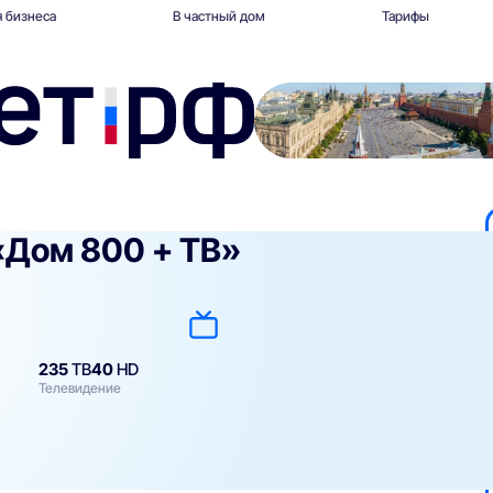
 бизнеса
В частный дом
Тарифы
«Дом 800 + ТВ»
235
ТВ
40
HD
Телевидение