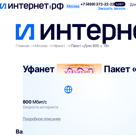
+7 (499) 372-22-22
Поиск по адресу
Для квартиры
Для
24/7
Москва
Заказать звонок
Главная
Москва
Уфанет
Пакет «Дом 800 + ТВ»
Уфанет
Пакет 
800
Мбит/с
Скорость интернета
Подробное описание
Вам могут подойти
эти тарифы