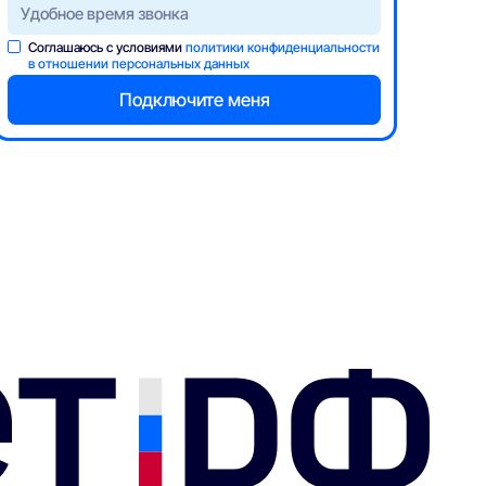
В
В
частный
частный
Уфанет
Соглашаюсь с условиями
политики конфиденциальности
дом
дом
в отношении персональных данных
Пакет «Малина + ТВ»
Пакет «Мёд + ТВ
300
Мбит/с
800
Мбит/с
235
ТВ
40
HD
235
ТВ
40
HD
1 425 ₽/мес
1 625 ₽/мес
Подробнее —>
Подробнее