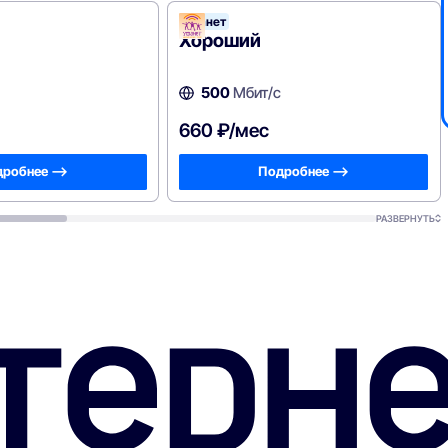
Уфанет
ет
Хороший
500
Мбит/с
660 ₽/мес
робнее —>
Подробнее —>
РАЗВЕРНУТЬ