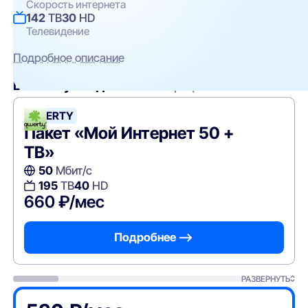
Скорость интернета
142
ТВ
30
HD
Телевидение
Подробное описание
Вам могут подойти
эти тарифы
QWERTY
Пакет «Мой Интернет 50 +
ТВ»
50
Мбит/с
195
ТВ
40
HD
660 ₽/мес
Подробнее —>
РАЗВЕРНУТЬ