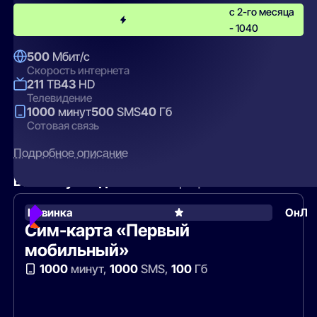
с 2-го месяца
- 1040
500
Мбит/с
Скорость интернета
211
ТВ
43
HD
Телевидение
1000
минут
500
SMS
40
Гб
Сотовая связь
Подробное описание
Вам могут подойти
эти тарифы
Новинка
ОнЛа
Сим-карта «Первый
мобильный»
1000
минут,
1000
SMS,
100
Гб