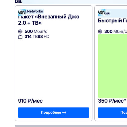
Вам могут подойти
эти тарифы
UCA Networks
Акция
Пакет «Внезапный Джо
Быстрый Го
2.0 + ТВ»
500
Мбит/с
300
Мбит/с
314
ТВ
98
HD
910 ₽/мес
350 ₽/мес*
Подробнее —>
Под