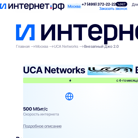
+7 (499) 372-22-22
Поиск по адресу
Для квартиры
Для
24/7
Москва
Заказать звонок
Главная
Москва
UCA Networks
Внезапный Джо 2.0
UCA Networks
с 4-го месяца
500
Мбит/с
Скорость интернета
Подробное описание