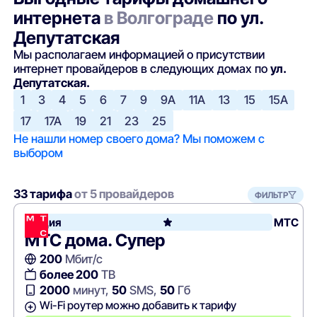
интернета
в Волгограде
по ул.
Депутатская
Мы располагаем информацией о присутствии
интернет провайдеров в следующих домах по
ул.
Депутатская.
1
3
4
5
6
7
9
9А
11А
13
15
15А
17
17А
19
21
23
25
Не нашли номер своего дома? Мы поможем с
выбором
33 тарифа
от 5 провайдеров
ФИЛЬТР
Акция
МТС
МТС дома. Супер
200
Мбит/с
более 200
ТВ
2000
минут,
50
SMS,
50
Гб
Wi-Fi роутер можно добавить к тарифу