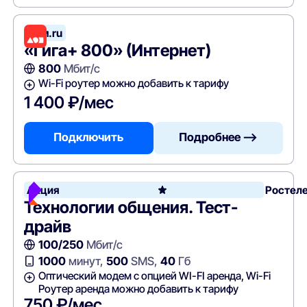
Дом.ru
«Гига+ 800» (Интернет)
800
Мбит/с
Wi-Fi роутер можно добавить к тарифу
1 400 ₽/мес
Подключить
Подробнее —>
Акция
Ростел
Технологии общения. Тест-
драйв
100/250
Мбит/с
1000
минут,
500
SMS,
40
Гб
Оптический модем с опцией WI-FI аренда, Wi-Fi
Роутер аренда можно добавить к тарифу
750 ₽/мес