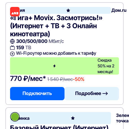
Акция
Дом.ru
«Гига+ Movix. Засмотрись!»
(Интернет + ТВ + 3 Онлайн
кинотеатра)
300/500/800
Мбит/с
159
ТВ
Wi-Fi роутер можно добавить к тарифу
Скидка
50% на 2
месяца!
770 ₽/мес*
1 540 ₽/мес
-50%
Подключить
Подробнее —>
Зеле
Новинка
точка
Базовый Интернет (Интернет)