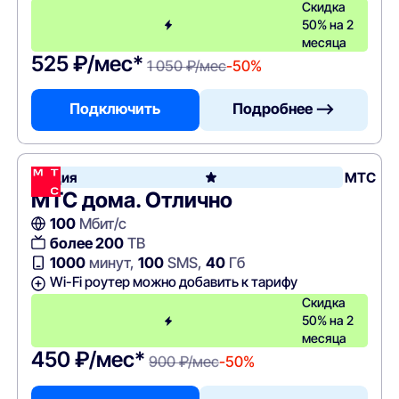
Скидка
50% на 2
месяца
525 ₽/мес*
1 050 ₽/мес
-50%
Подключить
Подробнее —>
Акция
МТС
МТС дома. Отлично
100
Мбит/с
более 200
ТВ
1000
минут,
100
SMS,
40
Гб
Wi-Fi роутер можно добавить к тарифу
Скидка
50% на 2
месяца
450 ₽/мес*
900 ₽/мес
-50%