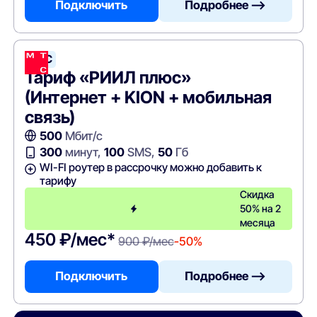
Подключить
Подробнее —>
МТС
Тариф «РИИЛ плюс»
(Интернет + KION + мобильная
связь)
500
Мбит/с
300
минут,
100
SMS,
50
Гб
WI-FI роутер в рассрочку можно добавить к
тарифу
Скидка
50% на 2
месяца
450 ₽/мес*
900 ₽/мес
-50%
Подключить
Подробнее —>