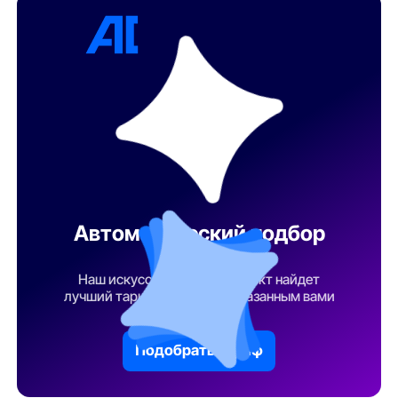
Автоматический подбор
тарифа
Наш искусственный интеллект найдет
лучший тарифный план по указанным вами
параметрам
Подобрать тариф