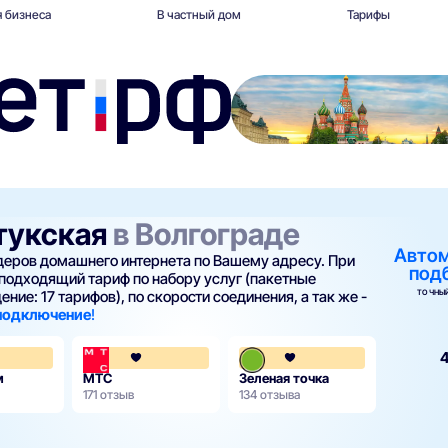
 бизнеса
В частный дом
Тарифы
нтукская
в Волгограде
Авто
йдеров домашнего интернета по Вашему адресу. При
под
подходящий тариф по набору услуг (пакетные
ТОЧНЫЙ
ние: 17 тарифов), по скорости соединения, а так же -
 подключение
!
3.8
4.1
4
м
МТС
Зеленая точка
171 отзыв
134 отзыва