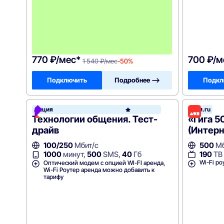
м
е
с
я
ц
а
!
770 ₽/мес*
700 ₽/м
1 540 ₽/мес
-50%
Подключить
Подробнее —>
Подкл
Акция
Дом.ru
Росте
Технологии общения. Тест-
«Гига 5
драйв
(Интерн
100/250
Мбит/с
500
Мб
190
ТВ
1000
минут,
500
SMS,
40
Гб
Wi-Fi ро
Оптический модем с опцией WI-FI аренда,
Wi-Fi Роутер аренда можно добавить к
тарифу