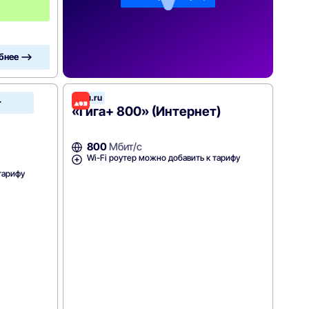
ц
а
бнее —>
Дом.ru
Зеленая
точка
«Гига+ 800» (Интернет)
800
Мбит/с
Wi-Fi роутер можно добавить к тарифу
тарифу