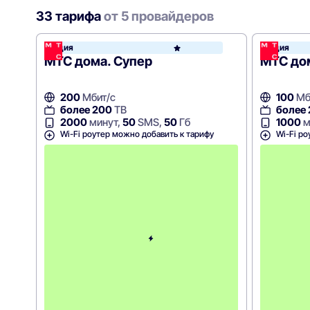
33 тарифа
от 5 провайдеров
Акция
Акция
МТС
МТС дома. Супер
МТС до
200
Мбит/с
100
Мб
более 200
ТВ
более
2000
минут,
50
SMS,
50
Гб
1000
м
Wi-Fi роутер можно добавить к тарифу
Wi-Fi ро
С
к
и
д
к
а
5
0
%
н
а
2
м
е
с
я