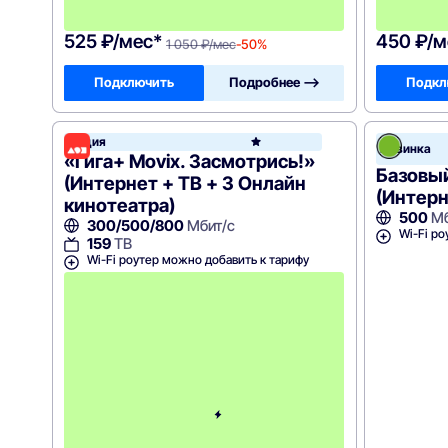
ц
а
525 ₽/мес*
450 ₽/м
1 050 ₽/мес
-50%
Подключить
Подробнее —>
Подкл
Акция
Дом.ru
Новинка
«Гига+ Movix. Засмотрись!»
Базовы
(Интернет + ТВ + 3 Онлайн
(Интерн
кинотеатра)
500
Мб
300/500/800
Мбит/с
Wi-Fi ро
159
ТВ
Wi-Fi роутер можно добавить к тарифу
С
к
и
д
к
а
5
0
%
н
а
2