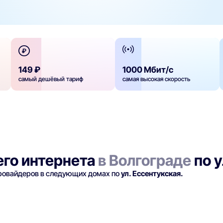
149 ₽
1000 Мбит/с
самый дешёвый тариф
самая высокая скорость
го интернета
в Волгограде
по у
провайдеров в следующих домах по
ул. Ессентукская.