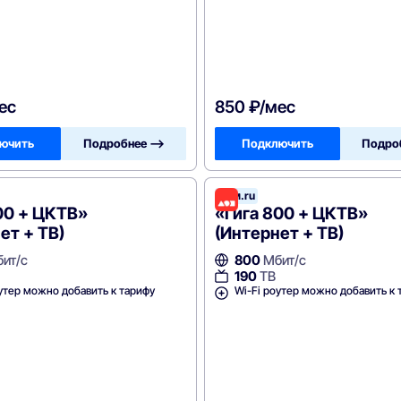
ес
850 ₽/мес
ючить
Подробнее —>
Подключить
Подро
леком
Дом.ru
00 + ЦКТВ»
«Гига 800 + ЦКТВ»
ет + ТВ)
(Интернет + ТВ)
ит/с
800
Мбит/с
190
ТВ
утер можно добавить к тарифу
Wi-Fi роутер можно добавить к 