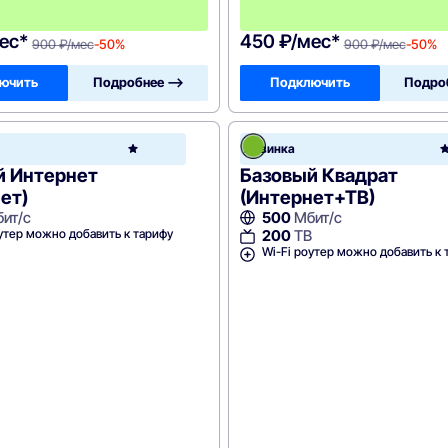
ц
а
ес*
450 ₽/мес*
900 ₽/мес
-50%
900 ₽/мес
-50%
ючить
Подробнее —>
Подключить
Подро
Зеленая
Новинка
точка
й Интернет
Базовый Квадрат
ет)
(Интернет+ТВ)
ит/с
500
Мбит/с
утер можно добавить к тарифу
200
ТВ
Wi-Fi роутер можно добавить к 