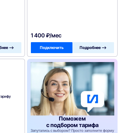
1 400 ₽/мес
бнее —>
Подключить
Подробнее —>
тарифу
Поможем
с подбором тарифа
Запутались с выбором? Просто заполните форму