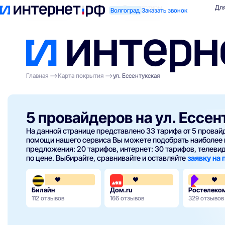
Поиск по адресу
Для квартиры
Для
Волгоград
Заказать звонок
Главная
Карта покрытия
ул. Ессентукская
5 провайдеров на ул. Ессе
На данной странице представлено 33 тарифа от 5 прова
помощи нашего сервиса Вы можете подобрать наиболее 
предложения: 20 тарифов, интернет: 30 тарифов, телевиде
по цене. Выбирайте, сравнивайте и оставляйте
заявку на
3.6
4.3
Билайн
Дом.ru
Ростелеко
112 отзывов
166 отзывов
329 отзывов