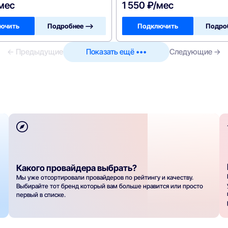
/мес
1 550 ₽/мес
ючить
Подробнее —>
Подключить
Подро
← Предыдущие
Показать ещё •••
Следующие →
Какого провайдера выбрать?
Мы уже отсортировали провайдеров по рейтингу и качеству.
Выбирайте тот бренд который вам больше нравится или просто
первый в списке.