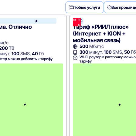
Любые услуги
Все провай
МТС
МТС
ма. Отлично
Тариф «РИИЛ плюс»
(Интернет + KION +
мобильная связь)
ит/с
500
Мбит/с
 200
ТВ
300
минут,
100
SMS,
50
Гб
инут,
100
SMS,
40
Гб
WI-FI роутер в рассрочку можно
утер можно добавить к тарифу
тарифу
С
к
и
д
к
а
5
0
%
н
а
2
м
е
с
я