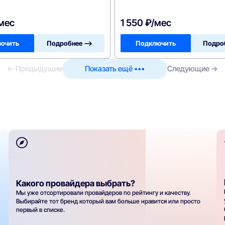
/мес
1 550 ₽/мес
ючить
Подробнее —>
Подключить
Подро
← Предыдущие
Показать ещё •••
Следующие →
Какого провайдера выбрать?
Мы уже отсортировали провайдеров по рейтингу и качеству.
Выбирайте тот бренд который вам больше нравится или просто
первый в списке.