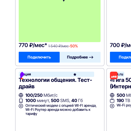
н
а
2
м
е
с
я
ц
а
!
770 ₽/мес*
700 ₽/м
1 540 ₽/мес
-50%
Подключить
Подробнее —>
Подкл
Акция
Дом.ru
Росте
Технологии общения. Тест-
«Гига 5
драйв
(Интерн
100/250
Мбит/с
500
Мб
190
ТВ
1000
минут,
500
SMS,
40
Гб
Wi-Fi ро
Оптический модем с опцией WI-FI аренда,
Wi-Fi Роутер аренда можно добавить к
тарифу