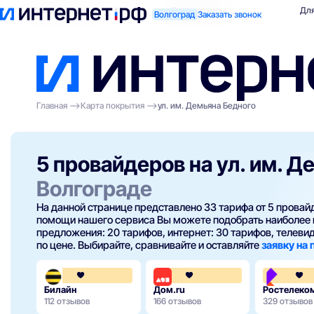
Поиск по адресу
Для квартиры
Для
Волгоград
Заказать звонок
Главная
Карта покрытия
ул. им. Демьяна Бедного
5 провайдеров на ул. им. Д
Волгограде
На данной странице представлено 33 тарифа от 5 прова
помощи нашего сервиса Вы можете подобрать наиболее 
предложения: 20 тарифов, интернет: 30 тарифов, телевиде
по цене. Выбирайте, сравнивайте и оставляйте
заявку на
3.6
4.3
Билайн
Дом.ru
Ростелеко
112 отзывов
166 отзывов
329 отзывов