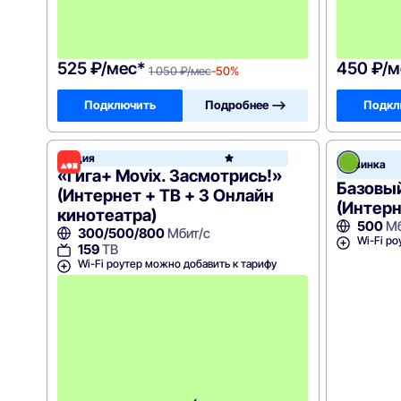
с
я
ц
а
525 ₽/мес*
450 ₽/м
1 050 ₽/мес
-50%
Подключить
Подробнее —>
Подкл
Акция
Дом.ru
Новинка
«Гига+ Movix. Засмотрись!»
Базовы
(Интернет + ТВ + 3 Онлайн
(Интерн
кинотеатра)
500
Мб
300/500/800
Мбит/с
Wi-Fi ро
159
ТВ
Wi-Fi роутер можно добавить к тарифу
С
к
и
д
к
а
5
0
%