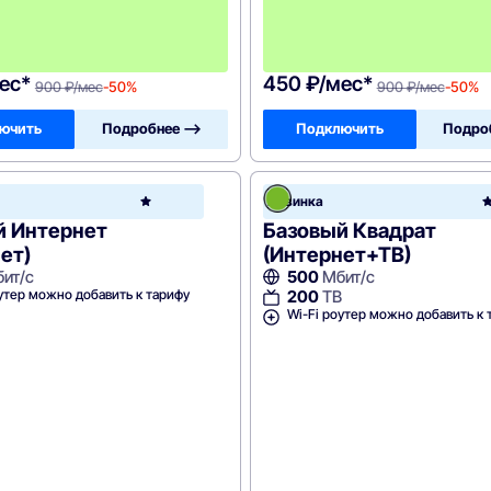
с
я
ц
а
ес*
450 ₽/мес*
900 ₽/мес
-50%
900 ₽/мес
-50%
ючить
Подробнее —>
Подключить
Подро
Зеленая
Новинка
точка
й Интернет
Базовый Квадрат
ет)
(Интернет+ТВ)
ит/с
500
Мбит/с
утер можно добавить к тарифу
200
ТВ
Wi-Fi роутер можно добавить к 