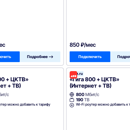
ес
850 ₽/мес
ючить
Подробнее —>
Подключить
Подро
леком
Дом.ru
00 + ЦКТВ»
«Гига 800 + ЦКТВ»
ет + ТВ)
(Интернет + ТВ)
ит/с
800
Мбит/с
190
ТВ
утер можно добавить к тарифу
Wi-Fi роутер можно добавить к 