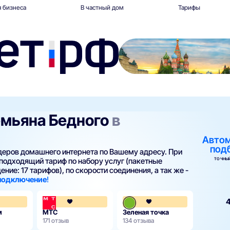
 бизнеса
В частный дом
Тарифы
емьяна Бедного
в
Авто
под
йдеров домашнего интернета по Вашему адресу. При
ТОЧНЫЙ
подходящий тариф по набору услуг (пакетные
ние: 17 тарифов), по скорости соединения, а так же -
 подключение
!
3.8
4.1
4
м
МТС
Зеленая точка
171 отзыв
134 отзыва