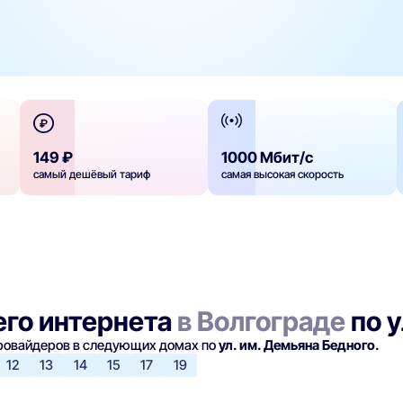
149 ₽
1000 Мбит/с
самый дешёвый тариф
самая высокая скорость
го интернета
в Волгограде
по у
провайдеров в следующих домах по
ул. им. Демьяна Бедного.
12
13
14
15
17
19