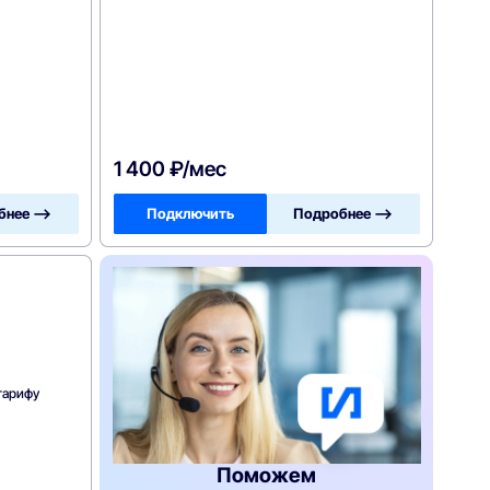
1 400 ₽/мес
бнее —>
Подключить
Подробнее —>
тарифу
Поможем