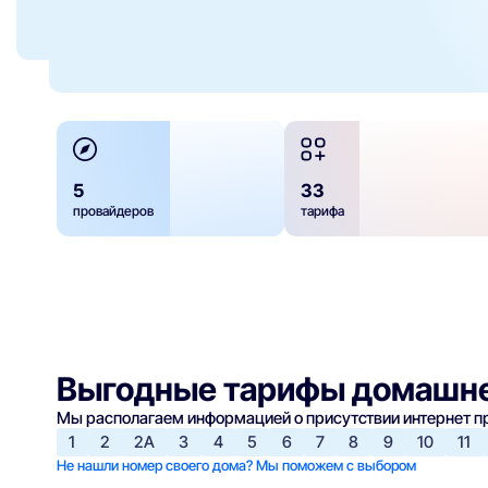
5
33
провайдеров
тарифа
Выгодные тарифы домашне
Мы располагаем информацией о присутствии интернет 
1
2
2А
3
4
5
6
7
8
9
10
11
Не нашли номер своего дома? Мы поможем с выбором