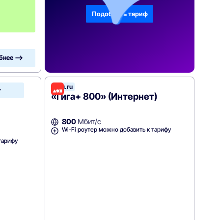
с
Подобрать тариф
я
ц
а
бнее —>
Дом.ru
Зеленая
точка
«Гига+ 800» (Интернет)
800
Мбит/с
Wi-Fi роутер можно добавить к тарифу
тарифу