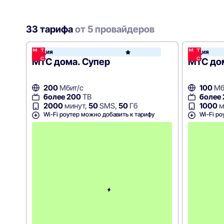
33 тарифа
от 5 провайдеров
Акция
Акция
МТС
МТС дома. Супер
МТС до
200
Мбит/с
100
Мб
более 200
ТВ
более
2000
минут,
50
SMS,
50
Гб
1000
м
Wi-Fi роутер можно добавить к тарифу
Wi-Fi ро
С
к
и
д
к
а
5
0
%
н
а
2
м
е