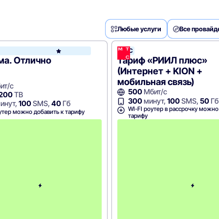
Любые услуги
Все провай
МТС
МТС
ма. Отлично
Тариф «РИИЛ плюс»
(Интернет + KION +
мобильная связь)
ит/с
500
Мбит/с
 200
ТВ
300
минут,
100
SMS,
50
Гб
инут,
100
SMS,
40
Гб
WI-FI роутер в рассрочку можно
утер можно добавить к тарифу
тарифу
С
к
и
д
к
а
5
0
%
н
а
2
м
е