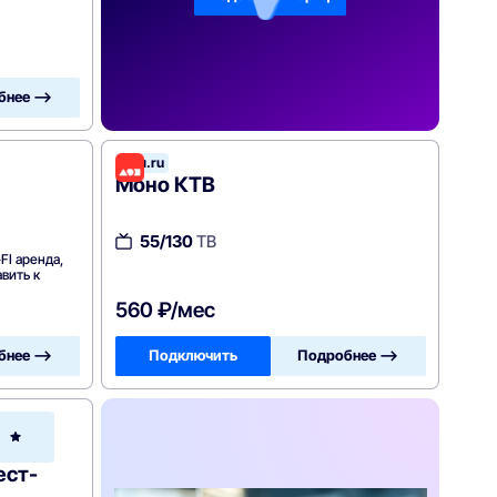
бнее —>
Дом.ru
Моно КТВ
55/130
ТВ
FI аренда,
вить к
560 ₽/мес
бнее —>
Подключить
Подробнее —>
Ростелеком
ест-