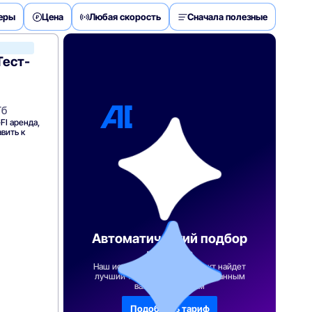
деры
Цена
Любая скорость
Сначала полезные
Ростелеком
Тест-
Гб
FI аренда,
вить к
Автоматический подбор
тарифа
Наш искусственный интеллект найдет
лучший тарифный план по указанным
вами параметрам
Подобрать тариф