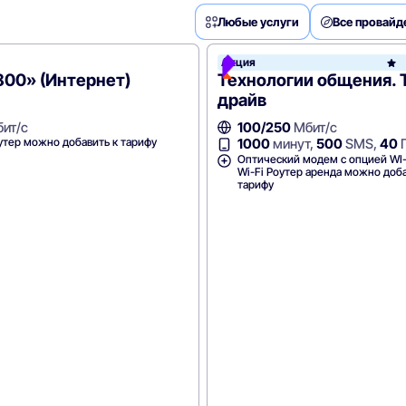
Любые услуги
Все провай
Акция
800» (Интернет)
Технологии общения. 
драйв
ит/с
100/250
Мбит/с
утер можно добавить к тарифу
1000
минут,
500
SMS,
40
Оптический модем с опцией WI-
Wi-Fi Роутер аренда можно доба
тарифу