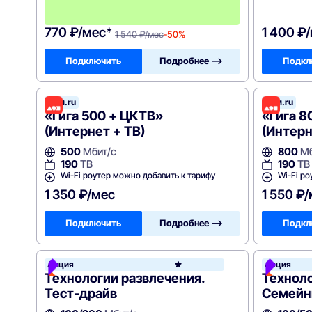
а
!
770 ₽/мес*
1 400 ₽
1 540 ₽/мес
-50%
Подключить
Подробнее —>
Подкл
Дом.ru
Дом.ru
«Гига 500 + ЦКТВ»
«Гига 8
(Интернет + ТВ)
(Интерн
500
Мбит/с
800
Мб
190
ТВ
190
ТВ
Wi-Fi роутер можно добавить к тарифу
Wi-Fi ро
1 350 ₽/мес
1 550 ₽
Подключить
Подробнее —>
Подкл
Акция
Акция
Росте
Технологии развлечения.
Технол
Тест-драйв
Семей