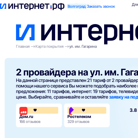
Поиск по адресу
Для квартиры
Для
Волгоград
Заказать звонок
Главная
Карта покрытия
ул. им. Гагарина
2 провайдера на ул. им. Гаг
На данной странице представлен 21 тариф от 2 провайд
помощи нашего сервиса Вы можете подобрать наиболее 
предложения: 11 тарифов, интернет: 19 тарифов, телевиден
цене. Выбирайте, сравнивайте и оставляйте
заявку на п
4.3
3.8
Дом.ru
Ростелеком
166 отзывов
329 отзывов