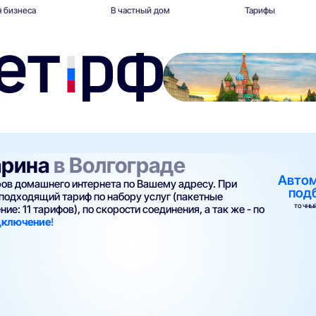
 бизнеса
В частный дом
Тарифы
арина
в Волгограде
Авто
еров домашнего интернета по Вашему адресу. При
под
подходящий тариф по набору услуг (пакетные
ТОЧНЫЙ
ие: 11 тарифов), по скорости соединения, а так же - по
одключение
!