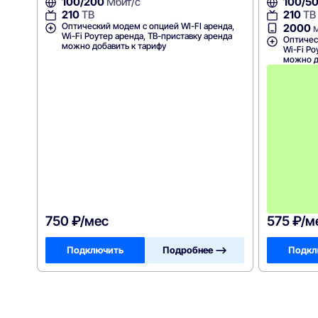
100/200
Мбит/с
100/5
210
ТВ
210
ТВ
Оптический модем с опцией WI-FI аренда,
2000
м
Wi-Fi Роутер аренда, ТВ-приставку аренда
Оптичес
можно добавить к тарифу
Wi-Fi Ро
можно д
750 ₽/мес
575 ₽/м
Подключить
Подробнее —>
Подкл