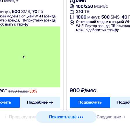
Драйв
00
Мбит/с
100/250
Мбит/с
инут,
500
SMS,
70
Гб
210
ТВ
кий модем с опцией WI-FI аренда,
1000
минут,
500
SMS,
40
утер аренда, ТВ-приставку аренда
Оптический модем с опцией WI-
обавить к тарифу
Wi-Fi Роутер аренда, ТВ-приста
П
можно добавить к тарифу
е
р
в
ы
е
2
м
е
с
я
ц
а
!
ес*
900 ₽/мес
1 150 ₽/мес
-50%
ючить
Подробнее —>
Подключить
Подро
← Предыдущие
Показать ещё •••
Следующие →