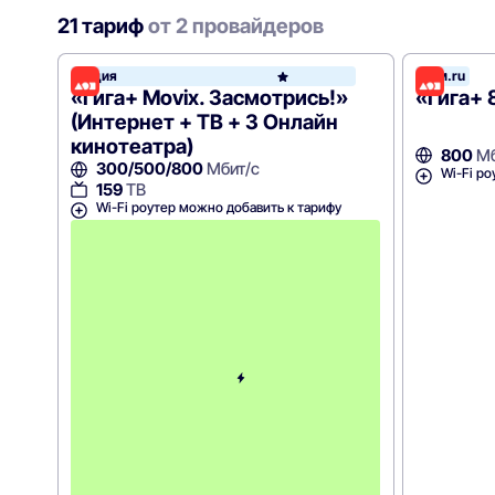
21 тариф
от 2 провайдеров
Акция
Дом.ru
Дом.ru
«Гига+ Movix. Засмотрись!»
«Гига+ 
(Интернет + ТВ + 3 Онлайн
кинотеатра)
800
Мб
300/500/800
Мбит/с
Wi-Fi ро
159
ТВ
Wi-Fi роутер можно добавить к тарифу
С
к
и
д
к
а
5
0
%
н
а
2
м
е
с
я
ц