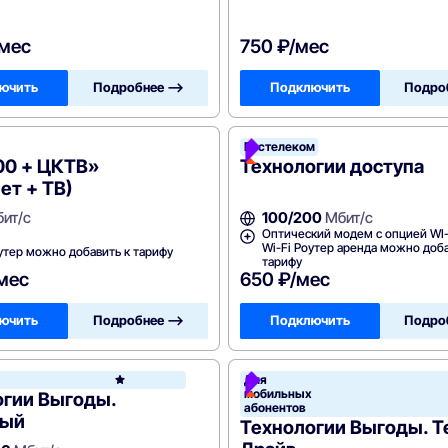
/мес
750 ₽/мес
ючить
Подробнее —>
Подключить
Подро
Ростелеком
00 + ЦКТВ»
Технологии доступа
ет + ТВ)
ит/с
100/200
Мбит/с
Оптический модем с опцией WI-
Wi-Fi Роутер аренда можно доба
утер можно добавить к тарифу
тарифу
/мес
650 ₽/мес
ючить
Подробнее —>
Подключить
Подро
леком
Для
Ростелеком
мобильных
огии Выгоды.
абонентов
ный
Технологии Выгоды. Т