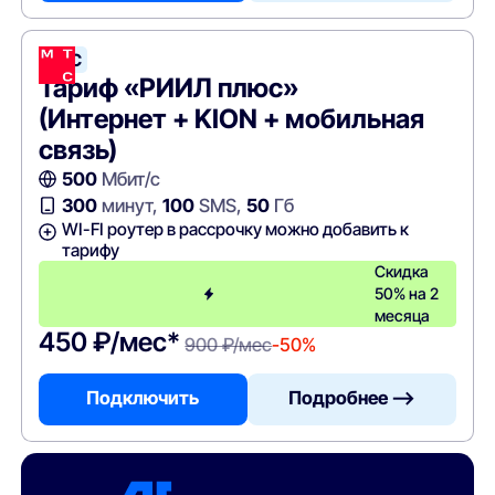
МТС
Тариф «РИИЛ плюс»
(Интернет + KION + мобильная
связь)
500
Мбит/с
300
минут,
100
SMS,
50
Гб
WI-FI роутер в рассрочку можно добавить к
тарифу
Скидка
50% на 2
месяца
450 ₽/мес*
900 ₽/мес
-50%
Подключить
Подробнее —>