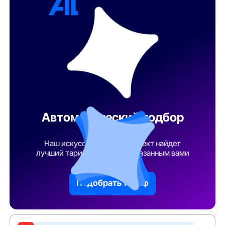
Автоматический подбор
тарифа
Наш искусственный интеллект найдет
лучший тарифный план по указанным вами
параметрам
Подобрать тариф