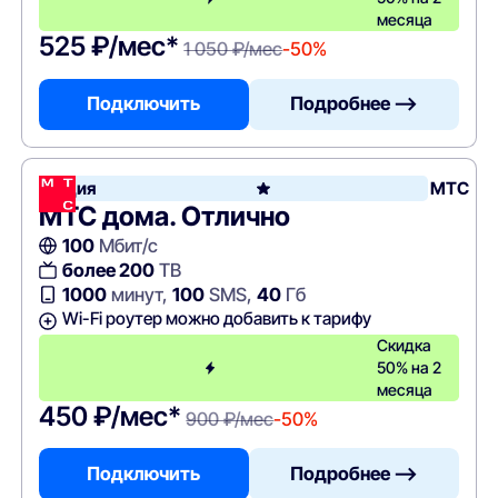
месяца
525 ₽/мес*
1 050 ₽/мес
-50%
Подключить
Подробнее —>
Акция
МТС
МТС дома. Отлично
100
Мбит/с
более 200
ТВ
1000
минут,
100
SMS,
40
Гб
Wi-Fi роутер можно добавить к тарифу
Скидка
50% на 2
месяца
450 ₽/мес*
900 ₽/мес
-50%
Подключить
Подробнее —>