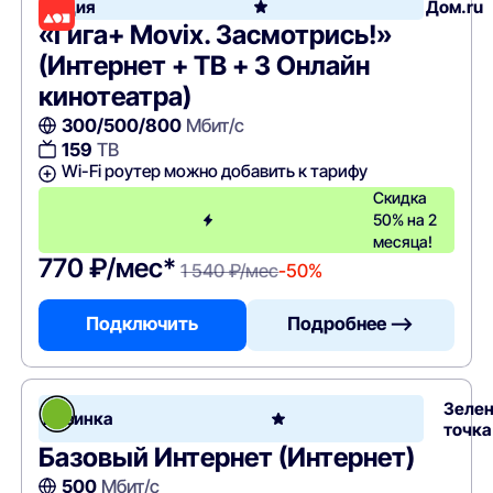
Акция
Дом.ru
«Гига+ Movix. Засмотрись!»
(Интернет + ТВ + 3 Онлайн
кинотеатра)
300/500/800
Мбит/с
159
ТВ
Wi-Fi роутер можно добавить к тарифу
Скидка
50% на 2
месяца!
770 ₽/мес*
1 540 ₽/мес
-50%
Подключить
Подробнее —>
Зеле
Новинка
точка
Базовый Интернет (Интернет)
500
Мбит/с