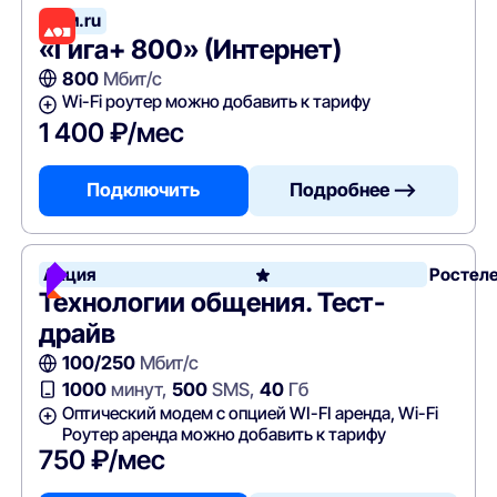
Дом.ru
«Гига+ 800» (Интернет)
800
Мбит/с
Wi-Fi роутер можно добавить к тарифу
1 400 ₽/мес
Подключить
Подробнее —>
Акция
Ростел
Технологии общения. Тест-
драйв
100/250
Мбит/с
1000
минут,
500
SMS,
40
Гб
Оптический модем с опцией WI-FI аренда, Wi-Fi
Роутер аренда можно добавить к тарифу
750 ₽/мес