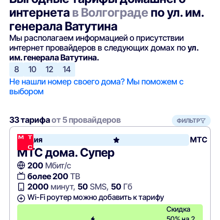
интернета
в Волгограде
по ул. им.
генерала Ватутина
Мы располагаем информацией о присутствии
интернет провайдеров в следующих домах по
ул.
им. генерала Ватутина.
8
10
12
14
Не нашли номер своего дома? Мы поможем с
выбором
33 тарифа
от 5 провайдеров
ФИЛЬТР
Акция
МТС
МТС дома. Супер
200
Мбит/с
более 200
ТВ
2000
минут,
50
SMS,
50
Гб
Wi-Fi роутер можно добавить к тарифу
Скидка
50% на 2