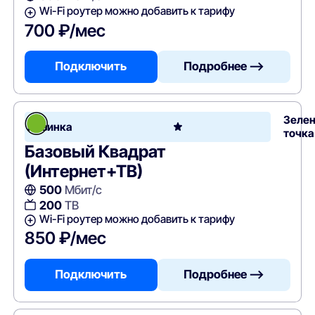
Wi-Fi роутер можно добавить к тарифу
700 ₽/мес
Подключить
Подробнее —>
Зеле
Новинка
точка
Базовый Квадрат
(Интернет+ТВ)
500
Мбит/с
200
ТВ
Wi-Fi роутер можно добавить к тарифу
850 ₽/мес
Подключить
Подробнее —>