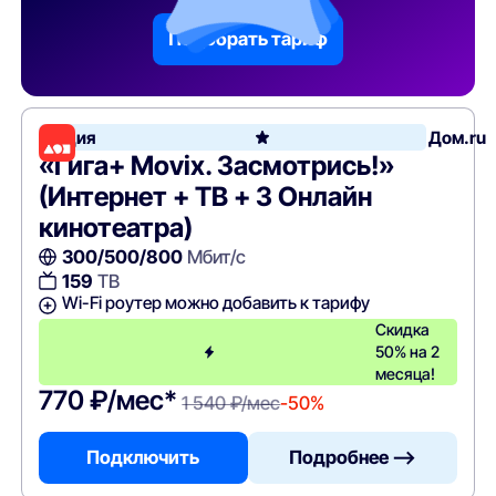
Подобрать тариф
Акция
Дом.ru
«Гига+ Movix. Засмотрись!»
(Интернет + ТВ + 3 Онлайн
кинотеатра)
300/500/800
Мбит/с
159
ТВ
Wi-Fi роутер можно добавить к тарифу
Скидка
50% на 2
месяца!
770 ₽/мес*
1 540 ₽/мес
-50%
Подключить
Подробнее —>