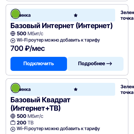
Зеле
Новинка
точка
Базовый Интернет (Интернет)
500
Мбит/с
Wi-Fi роутер можно добавить к тарифу
700 ₽/мес
Подключить
Подробнее —>
Зеле
Новинка
точка
Базовый Квадрат
(Интернет+ТВ)
500
Мбит/с
200
ТВ
Wi-Fi роутер можно добавить к тарифу