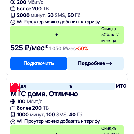
200
Мбит/с
более 200
ТВ
2000
минут,
50
SMS,
50
Гб
Wi-Fi роутер можно добавить к тарифу
Скидка
50% на 2
месяца
525 ₽/мес*
1 050 ₽/мес
-50%
Подключить
Подробнее —>
Акция
МТС
МТС дома. Отлично
100
Мбит/с
более 200
ТВ
1000
минут,
100
SMS,
40
Гб
Wi-Fi роутер можно добавить к тарифу
Скидка