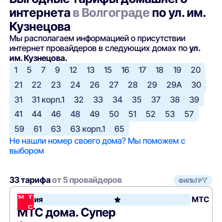
интернета
в Волгограде
по ул. им.
Кузнецова
Мы располагаем информацией о присутствии
интернет провайдеров в следующих домах по
ул.
им. Кузнецова.
1
5
7
9
12
13
15
16
17
18
19
20
21
22
23
24
26
27
28
29
29А
30
31
31 корп.1
32
33
34
35
37
38
39
41
44
46
48
49
50
51
52
53
57
59
61
63
63 корп.1
65
Не нашли номер своего дома? Мы поможем с
выбором
33 тарифа
от 5 провайдеров
ФИЛЬТР
Акция
МТС
МТС дома. Супер