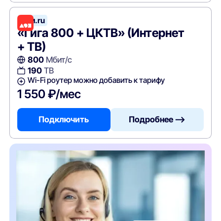
Дом.ru
«Гига 800 + ЦКТВ» (Интернет
+ ТВ)
800
Мбит/с
190
ТВ
Wi-Fi роутер можно добавить к тарифу
1 550 ₽/мес
Подключить
Подробнее —>