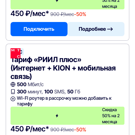
50% на 2
месяца
450 ₽/мес*
900 ₽/мес
-50%
Подключить
Подробнее —>
МТС
Тариф «РИИЛ плюс»
(Интернет + KION + мобильная
связь)
500
Мбит/с
300
минут,
100
SMS,
50
Гб
WI-FI роутер в рассрочку можно добавить к
тарифу
Скидка
50% на 2
месяца
450 ₽/мес*
900 ₽/мес
-50%