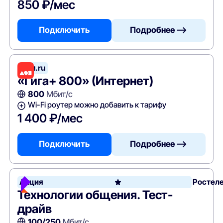
850 ₽/мес
Подключить
Подробнее —>
Дом.ru
«Гига+ 800» (Интернет)
800
Мбит/с
Wi-Fi роутер можно добавить к тарифу
1 400 ₽/мес
Подключить
Подробнее —>
Акция
Ростел
Технологии общения. Тест-
драйв
100/250
Мбит/с