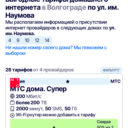
интернета
в Волгограде
по ул. им.
Наумова
Мы располагаем информацией о присутствии
интернет провайдеров в следующих домах по
ул.
им. Наумова.
4
9
10
12
14
Не нашли номер своего дома? Мы поможем с
выбором
28 тарифов
от 4 провайдеров
ФИЛЬТР
Акция
МТС
МТС дома. Супер
200
Мбит/с
более 200
ТВ
2000
минут,
50
SMS,
50
Гб
Wi-Fi роутер можно добавить к тарифу
Скидка
50% на 2