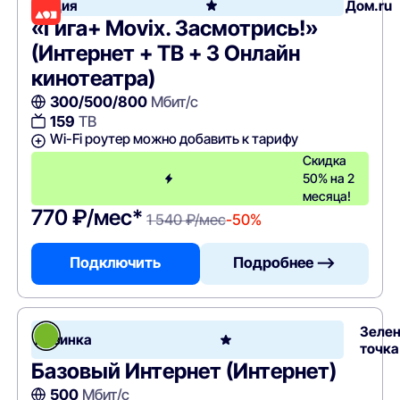
Акция
Дом.ru
«Гига+ Movix. Засмотрись!»
(Интернет + ТВ + 3 Онлайн
кинотеатра)
300/500/800
Мбит/с
159
ТВ
Wi-Fi роутер можно добавить к тарифу
Скидка
50% на 2
месяца!
770 ₽/мес*
1 540 ₽/мес
-50%
Подключить
Подробнее —>
Зеле
Новинка
точка
Базовый Интернет (Интернет)
500
Мбит/с