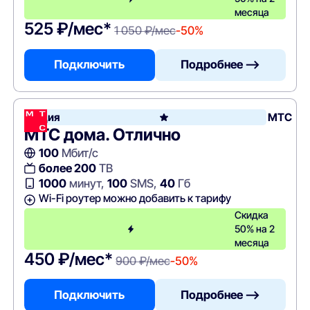
месяца
525 ₽/мес*
1 050 ₽/мес
-50%
Подключить
Подробнее —>
Акция
МТС
МТС дома. Отлично
100
Мбит/с
более 200
ТВ
1000
минут,
100
SMS,
40
Гб
Wi-Fi роутер можно добавить к тарифу
Скидка
50% на 2
месяца
450 ₽/мес*
900 ₽/мес
-50%
Подключить
Подробнее —>