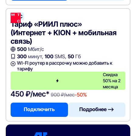
МТС
Тариф «РИИЛ плюс»
(Интернет + KION + мобильная
связь)
500
Мбит/с
300
минут,
100
SMS,
50
Гб
WI-FI роутер в рассрочку можно добавить к
тарифу
Скидка
50% на 2
месяца
450 ₽/мес*
900 ₽/мес
-50%
Подключить
Подробнее —>