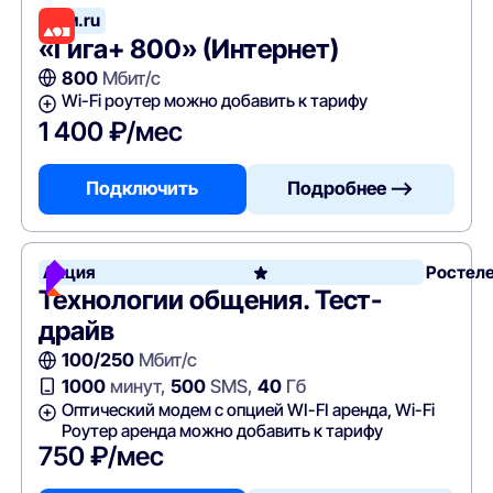
Дом.ru
«Гига+ 800» (Интернет)
800
Мбит/с
Wi-Fi роутер можно добавить к тарифу
1 400 ₽/мес
Подключить
Подробнее —>
Акция
Ростел
Технологии общения. Тест-
драйв
100/250
Мбит/с
1000
минут,
500
SMS,
40
Гб
Оптический модем с опцией WI-FI аренда, Wi-Fi
Роутер аренда можно добавить к тарифу
750 ₽/мес