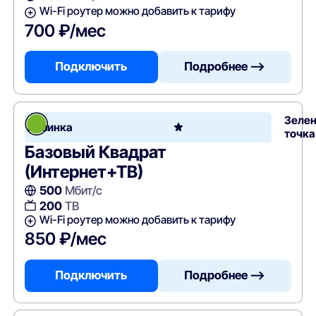
Wi-Fi роутер можно добавить к тарифу
700 ₽/мес
Подключить
Подробнее —>
Зеле
Новинка
точка
Базовый Квадрат
(Интернет+ТВ)
500
Мбит/с
200
ТВ
Wi-Fi роутер можно добавить к тарифу
850 ₽/мес
Подключить
Подробнее —>