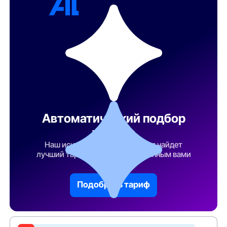
Автоматический подбор
тарифа
Наш искусственный интеллект найдет
лучший тарифный план по указанным вами
параметрам
Подобрать тариф