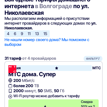
интернета
в Волгограде
по ул.
Николаевская
Мы располагаем информацией о присутствии
интернет провайдеров в следующих домах по
ул.
Николаевская.
4
6
9
11
13
15
Не нашли номер своего дома? Мы поможем с
выбором
31 тариф
от 4 провайдеров
ФИЛЬТР
Акция
МТС
МТС дома. Супер
200
Мбит/с
более 200
ТВ
2000
минут,
50
SMS,
50
Гб
Wi-Fi роутер можно добавить к тарифу
Скидка
50% на 2