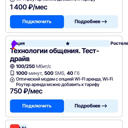
1 400 ₽/мес
Подключить
Подробнее —>
Акция
Ростел
Технологии общения. Тест-
драйв
100/250
Мбит/с
1000
минут,
500
SMS,
40
Гб
Оптический модем с опцией WI-FI аренда, Wi-Fi
Роутер аренда можно добавить к тарифу
750 ₽/мес
Подключить
Подробнее —>
Дом.ru