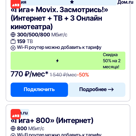
Акция
Дом.ru
«Гига+ Movix. Засмотрись!»
(Интернет + ТВ + 3 Онлайн
кинотеатра)
300/500/800
Мбит/с
159
ТВ
Wi-Fi роутер можно добавить к тарифу
Скидка
50% на 2
месяца!
770 ₽/мес*
1 540 ₽/мес
-50%
Подключить
Подробнее —>
Дом.ru
«Гига+ 800» (Интернет)
800
Мбит/с
Wi-Fi роутер можно добавить к тарифу