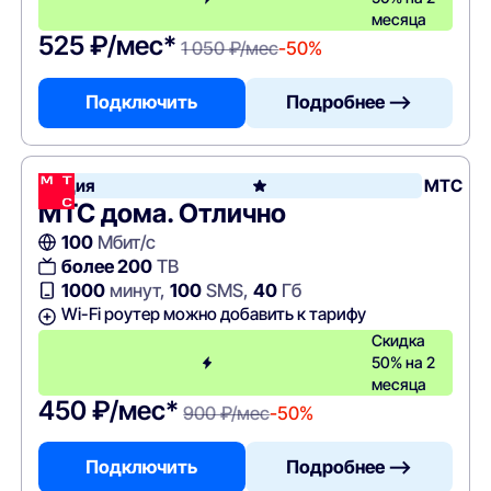
месяца
525 ₽/мес*
1 050 ₽/мес
-50%
Подключить
Подробнее —>
Акция
МТС
МТС дома. Отлично
100
Мбит/с
более 200
ТВ
1000
минут,
100
SMS,
40
Гб
Wi-Fi роутер можно добавить к тарифу
Скидка
50% на 2
месяца
450 ₽/мес*
900 ₽/мес
-50%
Подключить
Подробнее —>