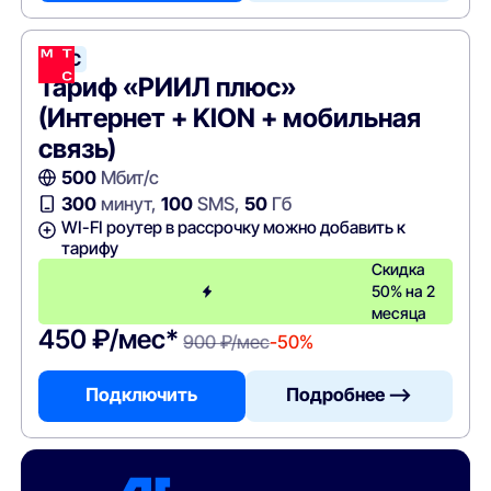
МТС
Тариф «РИИЛ плюс»
(Интернет + KION + мобильная
связь)
500
Мбит/с
300
минут,
100
SMS,
50
Гб
WI-FI роутер в рассрочку можно добавить к
тарифу
Скидка
50% на 2
месяца
450 ₽/мес*
900 ₽/мес
-50%
Подключить
Подробнее —>