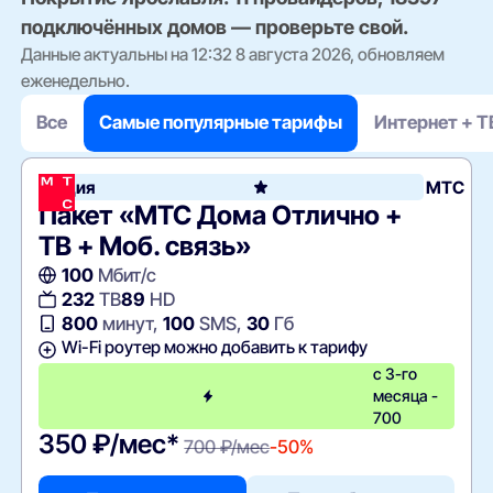
подключённых домов — проверьте свой.
Данные актуальны на 12:32 8 августа 2026, обновляем
еженедельно.
Все
Самые популярные тарифы
Интернет + Т
Акция
МТС
Пакет «МТС Дома Отлично +
ТВ + Моб. связь»
100
Мбит/с
232
ТВ
89
HD
800
минут,
100
SMS,
30
Гб
Wi-Fi роутер можно добавить к тарифу
с 3-го
месяца -
700
350 ₽/мес*
700 ₽/мес
-50%