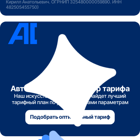
Кирилл Анатольевич. ОГРНИП 325480000059890. ИНН
482505455750)
Автоматический подбор тарифа
Наш искусственный интеллект найдет лучший
тарифный план по указанным вами параметрам
Подобрать оптимальный тариф