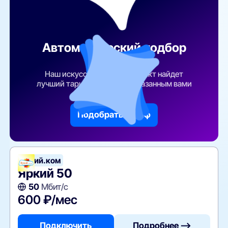
Автоматический подбор
тарифа
Наш искусственный интеллект найдет
лучший тарифный план по указанным вами
параметрам
Подобрать тариф
Яркий.ком
Яркий 50
50
Мбит/с
600 ₽/мес
Подключить
Подробнее —>