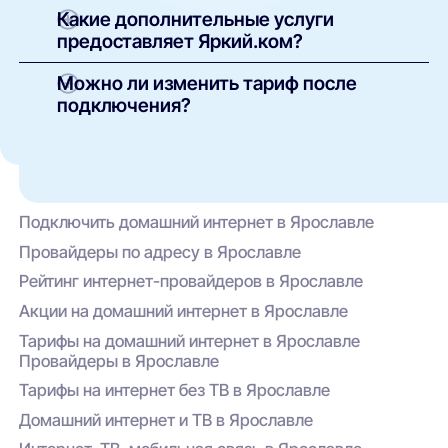
Абонентская плата зависит от состава услуг —
Контакты службы поддержки указаны в
Какие дополнительные услуги
её можно сравнить в интерфейсе сайта.
договоре и на официальном сайте Яркий.ком.
предоставляет Яркий.ком?
Также вы можете оставить запрос через нашу
платформу — мы передадим обращение
Провайдер предлагает:
Можно ли изменить тариф после
напрямую оператору.
Интерактивное ТВ (включая HD-каналы);
подключения?
Домашнюю и мобильную телефонию;
Да, смена тарифа возможна. Это можно
сделать через личный кабинет на сайте
Комплексы «умный дом»,
Яркий.ком или по обращению в техническую
видеонаблюдение, Wi-Fi роутеры;
поддержку. Условия зависят от текущего
Специальные акции и кэшбэк при оплате
пакета и действующих акций.
Подключить домашний интернет в Ярославле
через личный кабинет или приложение
провайдера.
Провайдеры по адресу в Ярославле
Рейтинг интернет-провайдеров в Ярославле
Акции на домашний интернет в Ярославле
Тарифы на домашний интернет в Ярославле
Провайдеры в Ярославле
Тарифы на интернет без ТВ в Ярославле
Домашний интернет и ТВ в Ярославле