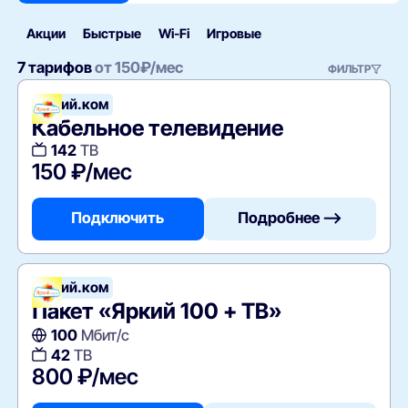
Акции
Быстрые
Wi‑Fi
Игровые
7 тарифов
от
150
₽/мес
ФИЛЬТР
Яркий.ком
Кабельное телевидение
142
ТВ
150 ₽/мес
Подключить
Подробнее —>
Яркий.ком
Пакет «Яркий 100 + ТВ»
100
Мбит/с
42
ТВ
800 ₽/мес