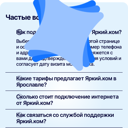
Частые вопросы
Как подключить интернет от Яркий.ком?
Выберите подходящий тариф на этой странице
и оставьте заявку, указав свой номер телефона
и адрес. Специалист Яркий.ком свяжется с
вами для подтверждения, уточнения условий и
согласует дату визита монтажника.
Какие тарифы предлагает Яркий.ком в
Ярославле?
В Ярославле доступны тарифы с различной
Сколько стоит подключение интернета
скоростью — от базовых до гигабитных. В
от Яркий.ком?
зависимости от выбранного плана можно
подключить пакеты с телевидением, домашней
Подключение большинства тарифов
Как связаться со службой поддержки
или мобильной связью. Все актуальные
бесплатное. При наличии платной установки
Яркий.ком?
предложения — в карточках тарифов на этой
оборудования это указано в описании.
странице.